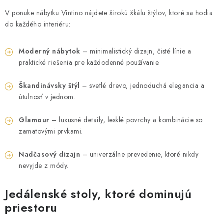
ZÁHRADNÝ NÁBYTOK
V ponuke nábytku Vintino nájdete širokú škálu štýlov, ktoré sa hodia
do každého interiéru:
TV STOLÍKY
Moderný nábytok
– minimalistický dizajn, čisté línie a
MATRACE
praktické riešenia pre každodenné používanie.
STOJANY A REGÁLY
Škandinávsky štýl
– svetlé drevo, jednoduchá elegancia a
útulnosť v jednom.
NOČNÉ STOLÍKY
Glamour
– luxusné detaily, lesklé povrchy a kombinácie so
SKRIŇA NA TOPANKY
zamatovými prvkami.
FAQ - NAJČASTEJŠIE OTÁZKY
Nadčasový dizajn
– univerzálne prevedenie, ktoré nikdy
nevyjde z módy.
Všeobecné obchodné podmienky
Reklamácia vrátenie tovaru
Jedálenské stoly, ktoré dominujú
Kontakty
priestoru