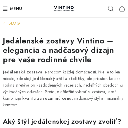
Prejsť
Hľad
na
obsah
BLOG
NÁBYTOK
Jedálenské zostavy Vintino –
VÝPREDAJ
elegancia a nadčasový dizajn
ZÁVESNÉ HOJDACIE KRESLÁ
pre vaše rodinné chvíle
JEDÁLENSKÉ ZOSTAVY
Jedálenská zostava
je srdcom každej domácnosti. Nie je to len
miesto, kde stojí
jedálenský stôl
a
stoličky
, ale priestor, kde sa
JEDÁLENSKÉ STOLY
rodina stretáva pri každodenných večeriach, nedeľných obedoch či
výnimočných oslavách. Preto je dôležité vybrať si zostavu, ktorá
kombinuje
kvalitu za rozumnú cenu
, nadčasový štýl a maximálny
JEDÁLENSKÉ STOLIČKY
komfort.
KRESLÁ
Aký štýl jedálenskej zostavy zvoliť?