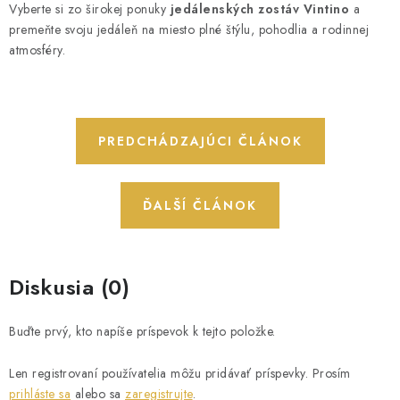
Vyberte si zo širokej ponuky
jedálenských zostáv Vintino
a
premeňte svoju jedáleň na miesto plné štýlu, pohodlia a rodinnej
atmosféry.
PREDCHÁDZAJÚCI ČLÁNOK
ĎALŠÍ ČLÁNOK
Diskusia (0)
Buďte prvý, kto napíše príspevok k tejto položke.
Len registrovaní používatelia môžu pridávať príspevky. Prosím
prihláste sa
alebo sa
zaregistrujte
.