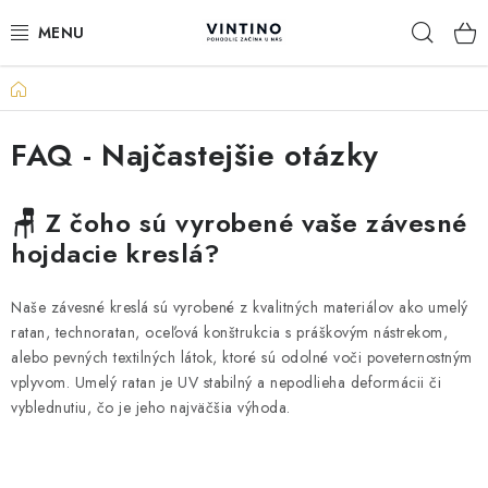
Prejsť
Hľad
na
obsah
Domov
NÁBYTOK
FAQ - Najčastejšie otázky
VÝPREDAJ
ZÁVESNÉ HOJDACIE KRESLÁ
🪑 Z čoho sú vyrobené vaše závesné
hojdacie kreslá?
JEDÁLENSKÉ ZOSTAVY
Naše závesné kreslá sú vyrobené z kvalitných materiálov ako umelý
JEDÁLENSKÉ STOLY
ratan, technoratan, oceľová konštrukcia s práškovým nástrekom,
alebo pevných textilných látok, ktoré sú odolné voči poveternostným
JEDÁLENSKÉ STOLIČKY
vplyvom. Umelý ratan je UV stabilný a nepodlieha deformácii či
vyblednutiu, čo je jeho najväčšia výhoda.
KRESLÁ