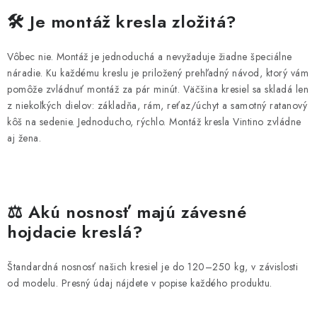
ZÁHRADNÝ NÁBYTOK
🛠️ Je montáž kresla zložitá?
TV STOLÍKY
Vôbec nie. Montáž je jednoduchá a nevyžaduje žiadne špeciálne
náradie. Ku každému kreslu je priložený prehľadný návod, ktorý vám
MATRACE
pomôže zvládnuť montáž za pár minút. Väčšina kresiel sa skladá len
z niekoľkých dielov: základňa, rám, reťaz/úchyt a samotný ratanový
STOJANY A REGÁLY
kôš na sedenie. Jednoducho, rýchlo. Montáž kresla Vintino zvládne
aj žena.
NOČNÉ STOLÍKY
SKRIŇA NA TOPANKY
⚖️ Akú nosnosť majú závesné
FAQ - NAJČASTEJŠIE OTÁZKY
hojdacie kreslá?
Všeobecné obchodné podmienky
Reklamácia vrátenie tovaru
Štandardná nosnosť našich kresiel je do 120–250 kg, v závislosti
od modelu. Presný údaj nájdete v popise každého produktu.
Kontakty