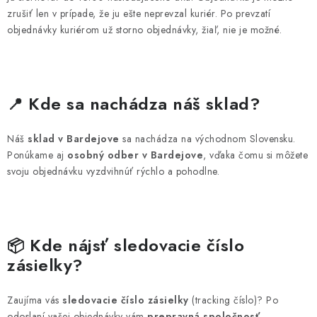
zrušiť len v prípade, že ju ešte neprevzal kuriér. Po prevzatí
objednávky kuriérom už storno objednávky, žiaľ, nie je možné.
Kde sa nachádza náš sklad?
📍
Náš
sklad v Bardejove
sa nachádza na východnom Slovensku.
Ponúkame aj
osobný odber v Bardejove
, vďaka čomu si môžete
svoju objednávku vyzdvihnúť rýchlo a pohodlne.
Kde nájsť sledovacie číslo
📦
zásielky?
Zaujíma vás
sledovacie číslo zásielky
(tracking číslo)? Po
odoslaní vašej objednávky vám
prepravná spoločnosť