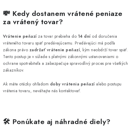
💸 Kedy dostanem vrátené peniaze
za vrátený tovar?
Vrátenie peňazí
za tovar prebieha do
14 dní
od doručenia
vráteného tovaru späť predávajúcemu. Predávajúci má podľa
zákona právo
zadržať vrátenie peňazí
, kým neobdrží tovar späť.
Tento postup je v súlade s platnými zákonnými ustanoveniami o
ochrane spotrebiteľa a zabezpečuje spravodlivý proces pre všetkých
zákazníkov.
Ak máte otázky ohľadom
doby vrátenia peňazí
alebo postupu
vrátenia tovaru, neváhajte nás kontaktovať.
🛠️ Ponúkate aj náhradné diely?