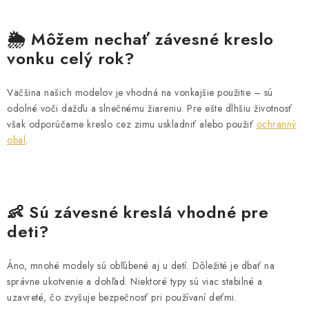
🌦️ Môžem nechať závesné kreslo
vonku celý rok?
Väčšina našich modelov je vhodná na vonkajšie použitie – sú
odolné voči dažďu a slnečnému žiareniu. Pre ešte dlhšiu životnosť
však odporúčame kreslo cez zimu uskladniť alebo použiť
ochranný
obal
.
👶 Sú závesné kreslá vhodné pre
deti?
Áno, mnohé modely sú obľúbené aj u detí. Dôležité je dbať na
správne ukotvenie a dohľad. Niektoré typy sú viac stabilné a
uzavreté, čo zvyšuje bezpečnosť pri používaní deťmi.