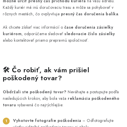
možné určiť presný čas príchodu kuriéra
na vašu adresu.
Každý kuriér má inú doručovaciu trasu a môže sa pohybovať v
rôznych mestách, čo ovplyvňuje
presný čas doručenia balíka
.
Ak chcete získať viac informácií o
čase doručenia zásielky
kuriérom
, odporúčame sledovať
sledovacie číslo zásielky
alebo kontaktovať priamo prepravnú spoločnosť.
🛠️ Čo robiť, ak vám prišiel
poškodený tovar?
Obdržali ste poškodený tovar?
Neváhajte a postupujte podľa
nasledujúcich krokov, aby bola vaša
reklamácia poškodeného
tovaru
vybavená čo najrýchlejšie:
Vyhotovte fotografie poškodenia
– Odfotografujte