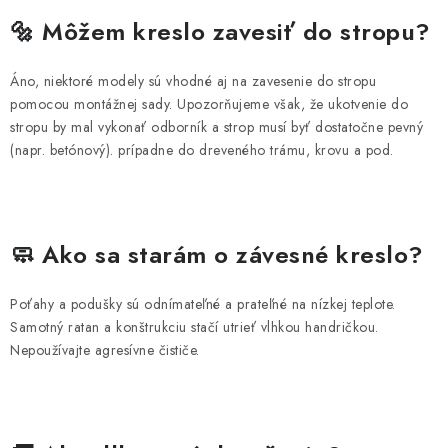
🔩 Môžem kreslo zavesiť do stropu?
Áno, niektoré modely sú vhodné aj na zavesenie do stropu
pomocou montážnej sady. Upozorňujeme však, že ukotvenie do
stropu by mal vykonať odborník a strop musí byť dostatočne pevný
(napr. betónový). prípadne do dreveného trámu, krovu a pod.
🧼 Ako sa starám o závesné kreslo?
Poťahy a podušky sú odnímateľné a prateľné na nízkej teplote.
Samotný ratan a konštrukciu stačí utrieť vlhkou handričkou.
Nepoužívajte agresívne čističe.