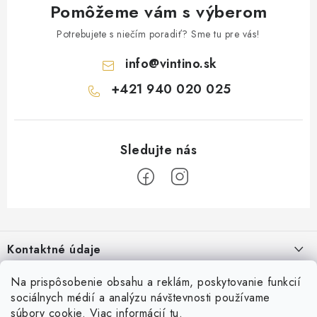
Pomôžeme vám s výberom
Potrebujete s niečím poradiť? Sme tu pre vás!
info
@
vintino.sk
+421 940 020 025
Z
á
Kontaktné údaje
p
ä
Vintino.sk
Na prispôsobenie obsahu a reklám, poskytovanie funkcií
O nás
t
sociálnych médií a analýzu návštevnosti používame
Prevádzkovateľ: LAURES s.r.o.
i
súbory cookie. Viac informácií
tu
.
Všeobecné obchodné podmienky