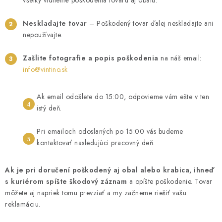
všetky viditeľné poškodenia tovaru aj obalu.
Neskladajte tovar
– Poškodený tovar ďalej neskladajte ani
nepoužívajte.
Zašlite fotografie a popis poškodenia
na náš email:
info@vintino.sk
Ak email odošlete do 15:00, odpovieme vám ešte v ten
istý deň.
Pri emailoch odoslaných po 15:00 vás budeme
kontaktovať nasledujúci pracovný deň.
Ak je pri doručení poškodený aj obal alebo krabica, ihneď
s kuriérom spíšte škodový záznam
a opíšte poškodenie. Tovar
môžete aj napriek tomu prevziať a my začneme riešiť vašu
reklamáciu.