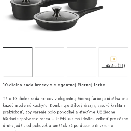
ZÁHRADNÝ NÁBYTOK
TV STOLÍKY
MATRACE
STOJANY A REGÁLY
NOČNÉ STOLÍKY
+ ďalšie (21)
SKRIŇA NA TOPANKY
10-dielna sada hrncov v elegantnej čiernej farbe
FAQ - NAJČASTEJŠIE OTÁZKY
Táto 10-dielna sada hrncov v elegantnej čiernej farbe je ideálna pre
každú modernú kuchyňu. Kombinuje štýlový dizajn, vysokú kvalitu a
Všeobecné obchodné podmienky
Reklamácia vrátenie tovaru
praktickosť, aby varenie bolo pohodlné a efektívne. Už žiadne
Kontakty
hľadanie správneho hrnca – každý kus má ideálnu veľkosť pre rôzne
druhy jedál, od polievok a omáčok až po dusenie či varenie