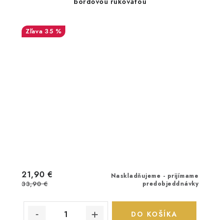
bordovou rukoväťou
35 %
21,90 €
Naskladňujeme - prijímame
33,90 €
predobjeddnávky
DO KOŠÍKA