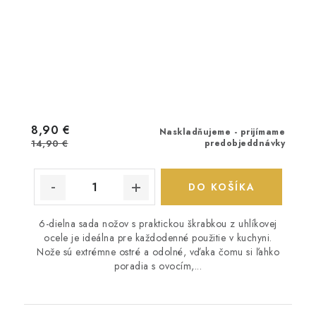
8,90 €
Naskladňujeme - prijímame
14,90 €
predobjeddnávky
DO KOŠÍKA
6-dielna sada nožov s praktickou škrabkou z uhlíkovej
ocele je ideálna pre každodenné použitie v kuchyni.
Nože sú extrémne ostré a odolné, vďaka čomu si ľahko
poradia s ovocím,...