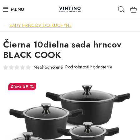
Prejsť
Hľad
na
obsah
SADY HRNCOV DO KUCHYNE
NÁBYTOK
Čierna 10dielna sada hrncov
VÝPREDAJ
BLACK COOK
ZÁVESNÉ HOJDACIE KRESLÁ
Podrobnosti hodnotenia
Neohodnotené
JEDÁLENSKÉ ZOSTAVY
59 %
JEDÁLENSKÉ STOLY
JEDÁLENSKÉ STOLIČKY
KRESLÁ