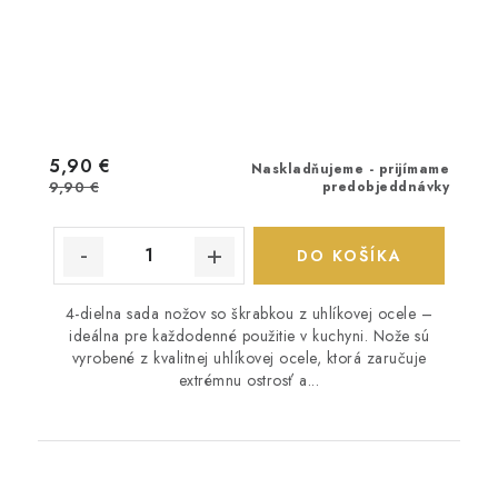
5,90 €
Naskladňujeme - prijímame
9,90 €
predobjeddnávky
DO KOŠÍKA
4-dielna sada nožov so škrabkou z uhlíkovej ocele –
ideálna pre každodenné použitie v kuchyni. Nože sú
vyrobené z kvalitnej uhlíkovej ocele, ktorá zaručuje
extrémnu ostrosť a...