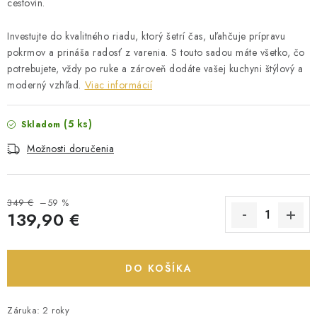
cestovín.
Investujte do kvalitného riadu, ktorý šetrí čas, uľahčuje prípravu
pokrmov a prináša radosť z varenia. S touto sadou máte všetko, čo
potrebujete, vždy po ruke a zároveň dodáte vašej kuchyni štýlový a
moderný vzhľad.
Viac informácií
(5 ks)
Skladom
Možnosti doručenia
349 €
–59 %
139,90 €
Jednotková cena:
DO KOŠÍKA
Záruka
:
2 roky