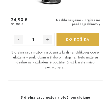
24,90 €
Naskladňujeme - prijímame
31,90 €
predobjeddnávky
DO KOŠÍKA
8-dielna sada nožov vyrobená z kvalitnej uhlíkovej ocele,
uložená v praktickom a štýlovom stojane. Tieto nože sú
ideálne na každodenné použitie, či už krájate mäso,
pečivo, syry...
8 dielna sada nožov v otočnom stojane