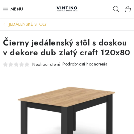
Prejsť
Hľad
na
obsah
JEDÁLENSKÉ STOLY
NÁBYTOK
Čierny jedálenský stôl s doskou
VÝPREDAJ
v dekore dub zlatý craft 120x80
ZÁVESNÉ HOJDACIE KRESLÁ
Podrobnosti hodnotenia
Neohodnotené
JEDÁLENSKÉ ZOSTAVY
JEDÁLENSKÉ STOLY
JEDÁLENSKÉ STOLIČKY
KRESLÁ