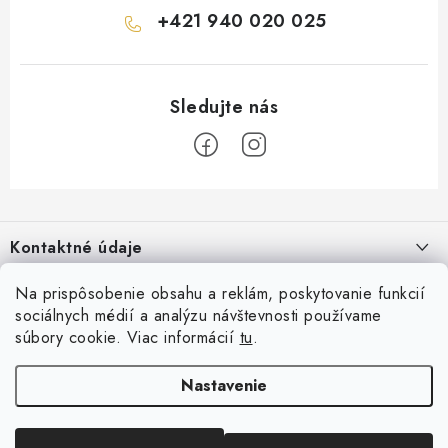
+421 940 020 025
Z
á
Kontaktné údaje
p
ä
Vintino.sk
Na prispôsobenie obsahu a reklám, poskytovanie funkcií
O nás
t
sociálnych médií a analýzu návštevnosti používame
Prevádzkovateľ: LAURES s.r.o.
i
súbory cookie. Viac informácií
tu
.
Všeobecné obchodné podmienky
Prihlásenie
e
IČO: 54761158
Reklamácia a vrátenia tovaru
Nastavenie
E-mail
Online platby
DIČ: 2121781255
Podmienky ochrany osobných údajov
Kukorelliho 2944/55, 085 01 Bardejov