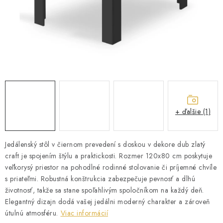
ZÁHRADNÝ NÁBYTOK
TV STOLÍKY
MATRACE
STOJANY A REGÁLY
NOČNÉ STOLÍKY
+ ďalšie (1)
SKRIŇA NA TOPANKY
Jedálenský stôl v čiernom prevedení s doskou v dekore dub zlatý
craft je spojením štýlu a praktickosti. Rozmer 120x80 cm poskytuje
FAQ - NAJČASTEJŠIE OTÁZKY
veľkorysý priestor na pohodlné rodinné stolovanie či príjemné chvíle
s priateľmi. Robustná konštrukcia zabezpečuje pevnosť a dlhú
Všeobecné obchodné podmienky
Reklamácia vrátenie tovaru
životnosť, takže sa stane spoľahlivým spoločníkom na každý deň.
Kontakty
Elegantný dizajn dodá vašej jedálni moderný charakter a zároveň
útulnú atmosféru.
Viac informácií