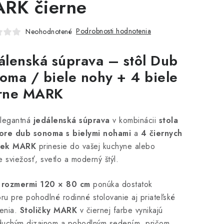
RK čierne
Podrobnosti hodnotenia
Neohodnotené
álenská súprava – stôl Dub
oma / biele nohy + 4 biele
erne MARK
elegantná
jedálenská súprava
v kombinácii
stola
ore dub sonoma s bielymi nohami
a
4 čiernych
čiek MARK
prinesie do vašej kuchyne alebo
e sviežosť, svetlo a moderný štýl.
s rozmermi 120 × 80 cm
ponúka dostatok
oru pre pohodlné rodinné stolovanie aj priateľské
enia.
Stoličky MARK
v čiernej farbe vynikajú
duchým dizajnom a pohodlným sedením, pričom