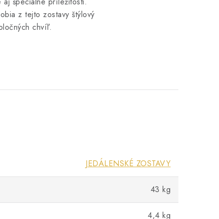
j špeciálne príležitosti.
obia z tejto zostavy štýlový
ločných chvíľ.
JEDÁLENSKÉ ZOSTAVY
43 kg
4,4 kg