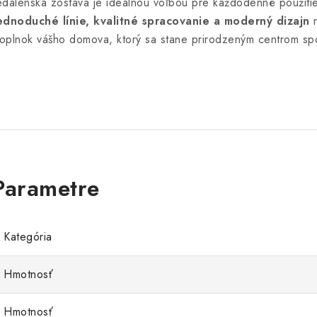
edálenská zostava je ideálnou voľbou pre každodenné použitie a
ednoduché línie, kvalitné spracovanie a moderný dizajn
r
oplnok vášho domova, ktorý sa stane prirodzeným centrom spo
Kategória
Hmotnosť
Hmotnosť