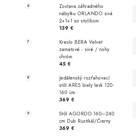
Zostava záhradného
nábytku ORLANDO sivá
2+1+1 so stolíkom
139 €
Kreslo BERA Velvet
zamatové - sivé / nohy
chróm
45 €
Jedálenský rozťahovací
stôl ARES biely lesk 120-
160 cm
369 €
Stôl AGORDO 160–240
cm Dub Rustikál/Čierny
369 €