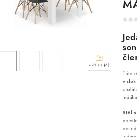
MA
Jed
son
či
+ ďalšie (6)
Táto 
v dek
stoli
jedáln
Stôl 
priest
posed
jedno