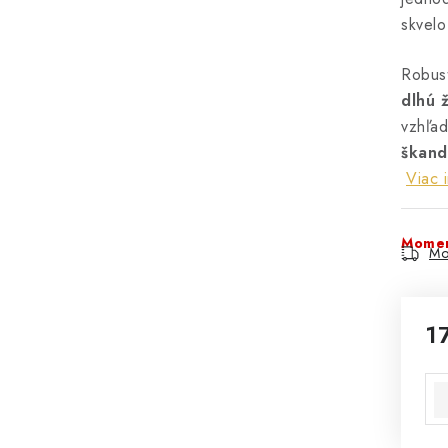
skvelo
Robust
dlhú ž
vzhľa
škand
Viac 
Momen
Mo
1
Jed