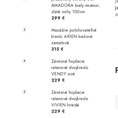
J
AMADORA biely mramor,
J
zlaté nohy 100cm
d
299 €
Masážne polohovateľné
kreslo ARIEN bežové
zamatové
315 €
Závesné hojdacie
ratanové dvojkreslo
VENDY sivé
229 €
Závesné hojdacie
ratanové dvojkreslo
VIVIEN hnedé
229 €