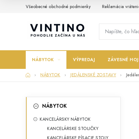
Prejsť
Všeobecné obchodné podmienky
Reklamácia vráteni
na
obsah
NÁBYTOK
VÝPREDAJ
ZÁVESNÉ HOJ
Domov
NÁBYTOK
JEDÁLENSKÉ ZOSTAVY
Jedále
B
K
Preskočiť
NÁBYTOK
kategórie
a
o
t
KANCELÁRSKY NÁBYTOK
č
KANCELÁRSKE STOLIČKY
e
n
KANCELÁRSKE PÍSACIE STOLY