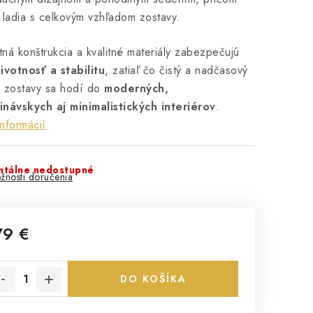
 ladia s celkovým vzhľadom zostavy.
ná konštrukcia a kvalitné materiály zabezpečujú
ivotnosť a stabilitu
, zatiaľ čo čistý a nadčasový
d zostavy sa hodí do
moderných,
inávskych aj minimalistických interiérov
.
informácií
tálne nedostupné
žnosti doručenia
79 €
notková cena:
DO KOŠÍKA