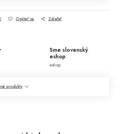
č
Opýtať sa
Zdieľať
r
Sme slovenský
eshop
eshop
né produkty