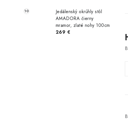
Jedálenský okrúhly stôl
AMADORA čierny
mramor, zlaté nohy 100cm
269 €
B
B