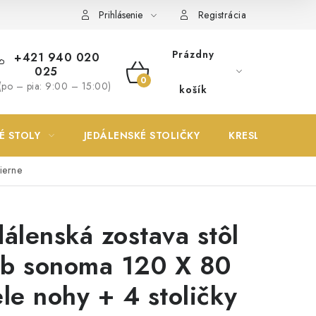
Prihlásenie
Registrácia
Prázdny
+421 940 020
025
NÁKUPNÝ
(po – pia: 9:00 – 15:00)
košík
KOŠÍK
É STOLY
JEDÁLENSKÉ STOLIČKY
KRESLÁ
ierne
dálenská zostava stôl
b sonoma 120 X 80
ele nohy + 4 stoličky