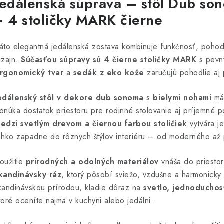
Jedálenská súprava – stôl Dub so
+ 4 stoličky MARK čierne
áto elegantná jedálenská zostava kombinuje funkčnosť, pohod
izajn.
Súčasťou súpravy sú 4 čierne stoličky MARK
s pevn
rgonomický tvar
a
sedák z eko kože
zaručujú pohodlie aj 
edálenský stôl v dekore dub sonoma
s
bielymi nohami
má
onúka dostatok priestoru pre rodinné stolovanie aj príjemné p
edzi svetlým drevom a čiernou farbou stoličiek
vytvára j
ahko zapadne do rôznych štýlov interiéru – od moderného až p
oužitie
prírodných a odolných materiálov
vnáša do priestoru
kandinávsky ráz
, ktorý pôsobí sviežo, vzdušne a harmonicky. 
kandinávskou prírodou, kladie dôraz na
svetlo, jednoduchos
toré oceníte najmä v kuchyni alebo jedálni.