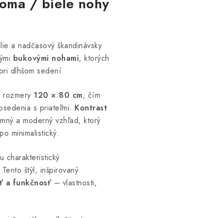
noma / biele nohy
lie a nadčasový škandinávsky
ými
bukovými nohami
, ktorých
pri dlhšom sedení.
 rozmery
120 × 80 cm
, čím
osedenia s priateľmi.
Kontrast
emný a moderný vzhľad, ktorý
o minimalistický.
 charakteristický
Tento štýl, inšpirovaný
ť a funkčnosť
– vlastnosti,