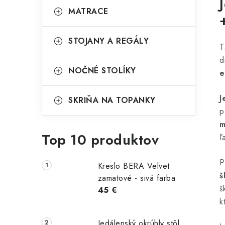
MATRACE
STOJANY A REGÁLY
T
d
NOČNÉ STOLÍKY
e
J
SKRIŇA NA TOPANKY
p
m
Top 10 produktov
ľ
P
Kreslo BERA Velvet
š
zamatové - sivá farba
š
45 €
k
Jedálenský okrúhly stôl