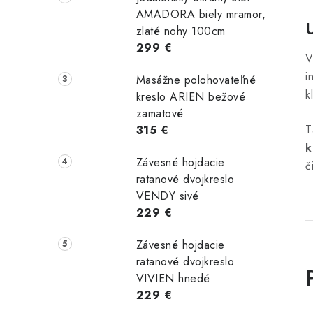
AMADORA biely mramor,
zlaté nohy 100cm
299 €
V
i
Masážne polohovateľné
k
kreslo ARIEN bežové
zamatové
T
315 €
k
Závesné hojdacie
č
ratanové dvojkreslo
VENDY sivé
229 €
Závesné hojdacie
ratanové dvojkreslo
VIVIEN hnedé
229 €