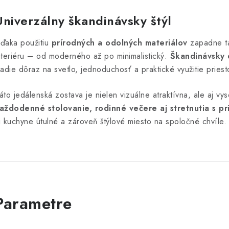
Univerzálny škandinávsky štýl
ďaka použitiu
prírodných a odolných materiálov
zapadne tá
nteriéru – od moderného až po minimalistický.
Škandinávsky 
ladie dôraz na svetlo, jednoduchosť a praktické využitie priest
áto jedálenská zostava je nielen vizuálne atraktívna, ale aj v
aždodenné stolovanie, rodinné večere aj stretnutia s pr
i kuchyne útulné a zároveň štýlové miesto na spoločné chvíle.