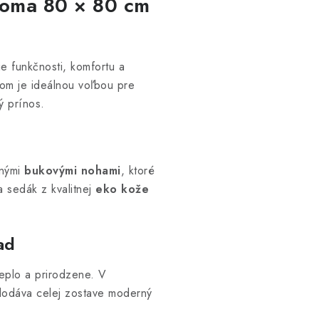
noma 80 × 80 cm
e funkčnosti, komfortu a
m je ideálnou voľbou pre
ý prínos.
nými
bukovými nohami
, ktoré
a sedák z kvalitnej
eko kože
ad
eplo a prirodzene. V
ý dodáva celej zostave moderný