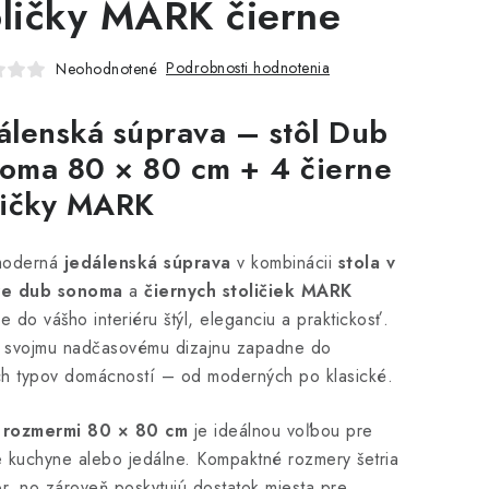
oličky MARK čierne
Podrobnosti hodnotenia
Neohodnotené
álenská súprava – stôl Dub
oma 80 × 80 cm + 4 čierne
ličky MARK
moderná
jedálenská súprava
v kombinácii
stola v
e dub sonoma
a
čiernych stoličiek MARK
ie do vášho interiéru štýl, eleganciu a praktickosť.
 svojmu nadčasovému dizajnu zapadne do
h typov domácností – od moderných po klasické.
s rozmermi 80 × 80 cm
je ideálnou voľbou pre
 kuchyne alebo jedálne. Kompaktné rozmery šetria
or, no zároveň poskytujú dostatok miesta pre