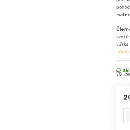
pohodl
mater
Čiern
svetlé
vďaka 
Viac 
Sk
Mo
2
Jed