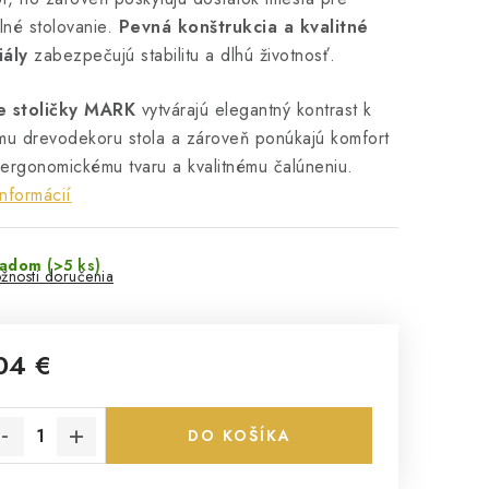
né stolovanie.
Pevná konštrukcia a kvalitné
iály
zabezpečujú stabilitu a dlhú životnosť.
e stoličky MARK
vytvárajú elegantný kontrast k
mu drevodekoru stola a zároveň ponúkajú komfort
ergonomickému tvaru a kvalitnému čalúneniu.
informácií
ladom
(>5 ks)
žnosti doručenia
04 €
notková cena:
DO KOŠÍKA