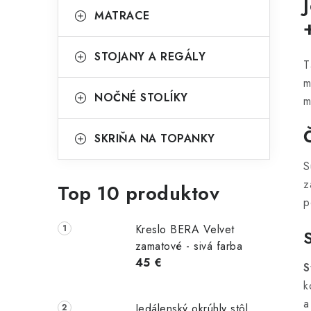
MATRACE
STOJANY A REGÁLY
T
m
NOČNÉ STOLÍKY
m
SKRIŇA NA TOPANKY
S
z
Top 10 produktov
p
Kreslo BERA Velvet
zamatové - sivá farba
45 €
S
k
a
Jedálenský okrúhly stôl