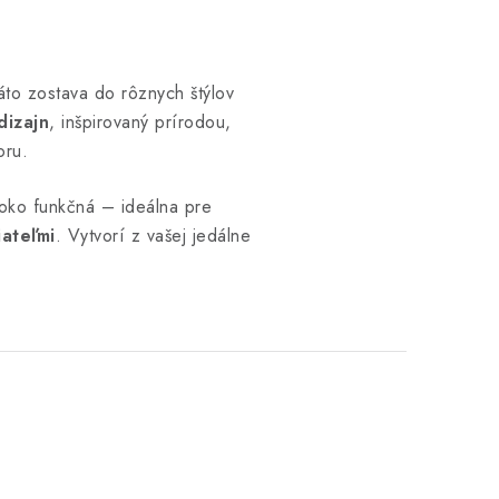
to zostava do rôznych štýlov
dizajn
, inšpirovaný prírodou,
oru.
ysoko funkčná – ideálna pre
iateľmi
. Vytvorí z vašej jedálne