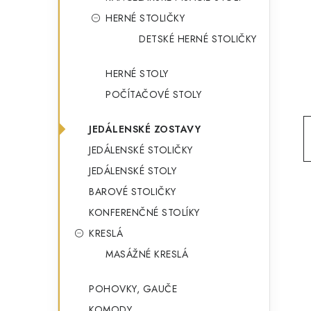
g
ý
HERNÉ STOLIČKY
ó
DETSKÉ HERNÉ STOLIČKY
p
r
a
i
HERNÉ STOLY
e
n
POČÍTAČOVÉ STOLY
e
JEDÁLENSKÉ ZOSTAVY
l
JEDÁLENSKÉ STOLIČKY
JEDÁLENSKÉ STOLY
BAROVÉ STOLIČKY
KONFERENČNÉ STOLÍKY
KRESLÁ
MASÁŽNÉ KRESLÁ
POHOVKY, GAUČE
KOMODY