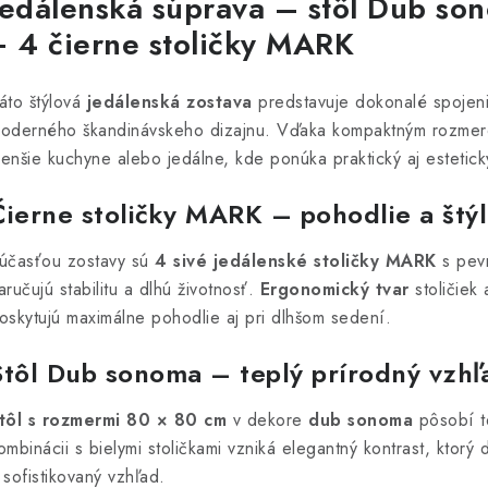
Jedálenská súprava – stôl Dub so
+ 4 čierne stoličky MARK
áto štýlová
jedálenská zostava
predstavuje dokonalé spojeni
oderného škandinávskeho dizajnu. Vďaka kompaktným rozmero
enšie kuchyne alebo jedálne, kde ponúka praktický aj estetick
Čierne stoličky MARK – pohodlie a štýl
účasťou zostavy sú
4 sivé jedálenské stoličky MARK
s pev
aručujú stabilitu a dlhú životnosť.
Ergonomický tvar
stoličiek 
oskytujú maximálne pohodlie aj pri dlhšom sedení.
Stôl Dub sonoma – teplý prírodný vzhľ
tôl s rozmermi 80 × 80 cm
v dekore
dub sonoma
pôsobí t
ombinácii s bielymi stoličkami vzniká elegantný kontrast, ktor
 sofistikovaný vzhľad.