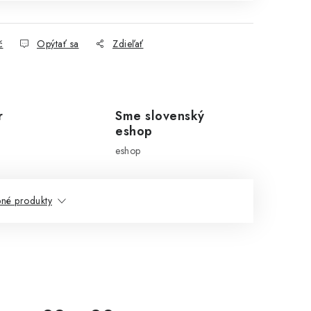
č
Opýtať sa
Zdieľať
r
Sme slovenský
eshop
eshop
né produkty