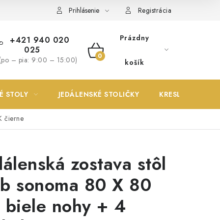
Prihlásenie
Registrácia
Prázdny
+421 940 020
025
NÁKUPNÝ
(po – pia: 9:00 – 15:00)
košík
KOŠÍK
É STOLY
JEDÁLENSKÉ STOLIČKY
KRESLÁ
K čierne
dálenská zostava stôl
b sonoma 80 X 80
 biele nohy + 4