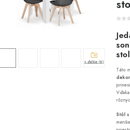
st
Jed
son
sto
+ ďalšie (6)
Táto 
dekor
prines
Vďaka
rôznyc
Stôl 
menšie
priest