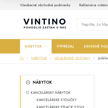
Prejsť
Všeobecné obchodné podmienky
Reklamácia vráteni
na
obsah
NÁBYTOK
VÝPREDAJ
ZÁVESNÉ HOJ
Domov
NÁBYTOK
JEDÁLENSKÉ ZOSTAVY
Jedále
B
K
Preskočiť
NÁBYTOK
kategórie
a
o
t
KANCELÁRSKY NÁBYTOK
č
KANCELÁRSKE STOLIČKY
e
n
KANCELÁRSKE PÍSACIE STOLY