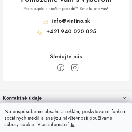
Potrebujete s niečím poradiť? Sme tu pre vás!
info
@
vintino.sk
+421 940 020 025
Z
á
Kontaktné údaje
p
ä
Vintino.sk
Na prispôsobenie obsahu a reklám, poskytovanie funkcií
O nás
t
sociálnych médií a analýzu návštevnosti používame
Prevádzkovateľ: LAURES s.r.o.
i
súbory cookie. Viac informácií
tu
.
Všeobecné obchodné podmienky
Prihlásenie
IČO: 54761158