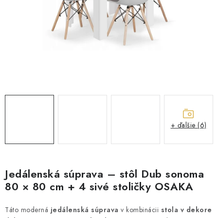
ZÁHRADNÝ NÁBYTOK
TV STOLÍKY
MATRACE
STOJANY A REGÁLY
NOČNÉ STOLÍKY
+ ďalšie (6)
SKRIŇA NA TOPANKY
FAQ - NAJČASTEJŠIE OTÁZKY
Jedálenská súprava – stôl Dub sonoma
Všeobecné obchodné podmienky
Reklamácia vrátenie tovaru
80 × 80 cm + 4 sivé stoličky OSAKA
Kontakty
Táto moderná
jedálenská súprava
v kombinácii
stola v dekore