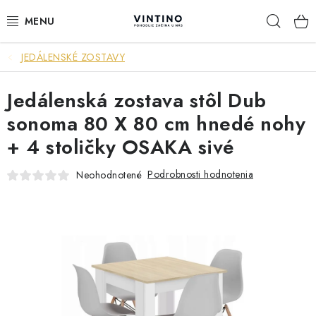
Prejsť
Hľad
na
obsah
JEDÁLENSKÉ ZOSTAVY
NÁBYTOK
Jedálenská zostava stôl Dub
VÝPREDAJ
sonoma 80 X 80 cm hnedé nohy
ZÁVESNÉ HOJDACIE KRESLÁ
+ 4 stoličky OSAKA sivé
JEDÁLENSKÉ ZOSTAVY
Podrobnosti hodnotenia
Neohodnotené
JEDÁLENSKÉ STOLY
JEDÁLENSKÉ STOLIČKY
KRESLÁ