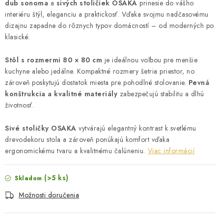
dub sonoma
a
sivých stoličiek OSAKA
prinesie do vášho
interiéru štýl, eleganciu a praktickosť. Vďaka svojmu nadčasovému
dizajnu zapadne do rôznych typov domácností – od moderných po
klasické.
Stôl s rozmermi 80 × 80 cm
je ideálnou voľbou pre menšie
kuchyne alebo jedálne. Kompaktné rozmery šetria priestor, no
zároveň poskytujú dostatok miesta pre pohodlné stolovanie.
Pevná
konštrukcia a kvalitné materiály
zabezpečujú stabilitu a dlhú
životnosť.
Sivé stoličky OSAKA
vytvárajú elegantný kontrast k svetlému
drevodekoru stola a zároveň ponúkajú komfort vďaka
ergonomickému tvaru a kvalitnému čalúneniu.
Viac informácií
(>5 ks)
Skladom
Možnosti doručenia