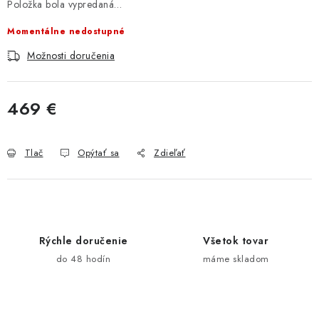
Položka bola vypredaná…
Momentálne nedostupné
Možnosti doručenia
469 €
Jednotková cena:
Tlač
Opýtať sa
Zdieľať
Rýchle doručenie
Všetok tovar
do 48 hodín
máme skladom