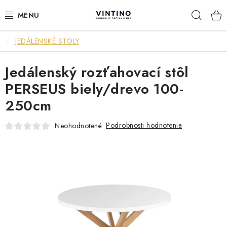
Prejsť
Hľad
na
obsah
JEDÁLENSKÉ STOLY
NÁBYTOK
Jedálenský rozťahovací stôl
VÝPREDAJ
PERSEUS biely/drevo 100-
ZÁVESNÉ HOJDACIE KRESLÁ
250cm
JEDÁLENSKÉ ZOSTAVY
Podrobnosti hodnotenia
Neohodnotené
JEDÁLENSKÉ STOLY
JEDÁLENSKÉ STOLIČKY
KRESLÁ