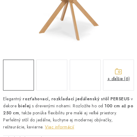
ZÁHRADNÝ NÁBYTOK
TV STOLÍKY
MATRACE
STOJANY A REGÁLY
NOČNÉ STOLÍKY
+ ďalšie (6)
SKRIŇA NA TOPANKY
FAQ - NAJČASTEJŠIE OTÁZKY
Elegantný
rozťahovací, rozkladací jedálenský stôl PERSEUS
v
dekore
bielej
s drevenými nohami. Rozložíte ho od
100 cm až po
250 cm
, takže ponúka flexibilitu pre malé aj veľké priestory.
Všeobecné obchodné podmienky
Reklamácia vrátenie tovaru
Perfektný stôl do jedálne, kuchyne aj modernej obývačky,
Kontakty
reštaurácie, kaviarne.
Viac informácií