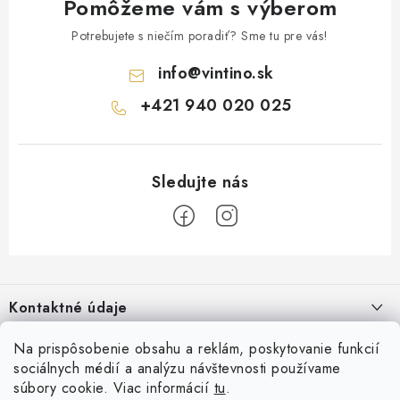
Pomôžeme vám s výberom
Potrebujete s niečím poradiť? Sme tu pre vás!
info
@
vintino.sk
+421 940 020 025
Z
á
Kontaktné údaje
p
ä
Vintino.sk
Na prispôsobenie obsahu a reklám, poskytovanie funkcií
O nás
t
sociálnych médií a analýzu návštevnosti používame
Prevádzkovateľ: LAURES s.r.o.
i
súbory cookie. Viac informácií
tu
.
Všeobecné obchodné podmienky
Prihlásenie