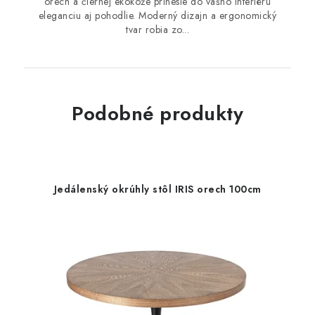
orech a čiernej ekokože prinesie do vášho interiéru
eleganciu aj pohodlie. Moderný dizajn a ergonomický
tvar robia zo...
Podobné produkty
Jedálenský okrúhly stôl IRIS orech 100cm