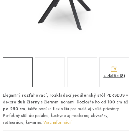
ZÁHRADNÝ NÁBYTOK
TV STOLÍKY
MATRACE
STOJANY A REGÁLY
NOČNÉ STOLÍKY
+ ďalšie (8)
SKRIŇA NA TOPANKY
FAQ - NAJČASTEJŠIE OTÁZKY
Elegantný
rozťahovací, rozkladací jedálenský stôl PERSEUS
v
dekore
dub čierny
s čiernymi nohami. Rozložíte ho od
100 cm až
po 250 cm
, takže ponúka flexibilitu pre malé aj veľké priestory.
Všeobecné obchodné podmienky
Reklamácia vrátenie tovaru
Perfektný stôl do jedálne, kuchyne aj modernej obývačky,
Kontakty
reštaurácie, kaviarne.
Viac informácií