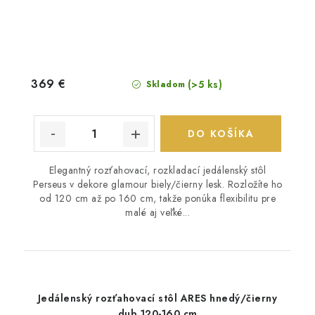
369 €
(>5 ks)
Skladom
DO KOŠÍKA
Elegantný rozťahovací, rozkladací jedálenský stôl
Perseus v dekore glamour biely/čierny lesk. Rozložíte ho
od 120 cm až po 160 cm, takže ponúka flexibilitu pre
malé aj veľké...
Jedálenský rozťahovací stôl ARES hnedý/čierny
dub 120-160 cm