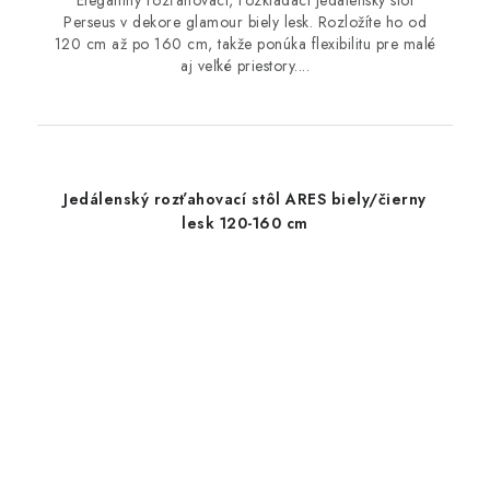
Elegantný rozťahovací, rozkladací jedálenský stôl
Perseus v dekore glamour biely lesk. Rozložíte ho od
120 cm až po 160 cm, takže ponúka flexibilitu pre malé
aj veľké priestory....
Jedálenský rozťahovací stôl ARES biely/čierny
lesk 120-160 cm