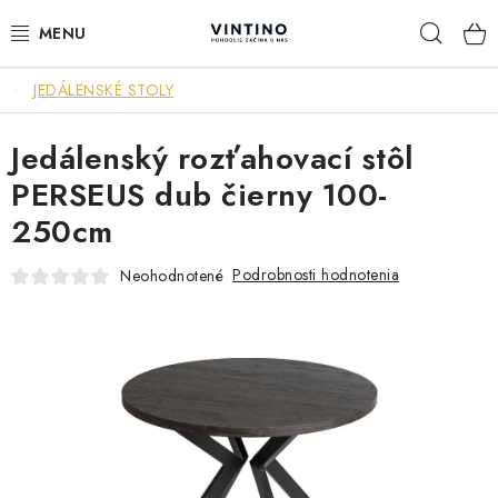
Prejsť
Hľad
na
obsah
JEDÁLENSKÉ STOLY
NÁBYTOK
Jedálenský rozťahovací stôl
VÝPREDAJ
PERSEUS dub čierny 100-
ZÁVESNÉ HOJDACIE KRESLÁ
250cm
JEDÁLENSKÉ ZOSTAVY
Podrobnosti hodnotenia
Neohodnotené
JEDÁLENSKÉ STOLY
JEDÁLENSKÉ STOLIČKY
KRESLÁ