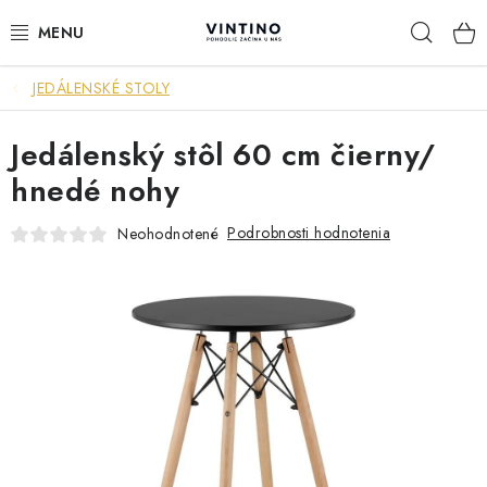
Prejsť
Hľad
na
obsah
JEDÁLENSKÉ STOLY
NÁBYTOK
Jedálenský stôl 60 cm čierny/
VÝPREDAJ
hnedé nohy
ZÁVESNÉ HOJDACIE KRESLÁ
Podrobnosti hodnotenia
Neohodnotené
JEDÁLENSKÉ ZOSTAVY
JEDÁLENSKÉ STOLY
JEDÁLENSKÉ STOLIČKY
KRESLÁ