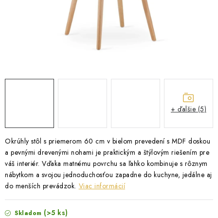
ZÁHRADNÝ NÁBYTOK
TV STOLÍKY
MATRACE
STOJANY A REGÁLY
NOČNÉ STOLÍKY
+ ďalšie (5)
SKRIŇA NA TOPANKY
Okrúhly stôl s priemerom 60 cm v bielom prevedení s MDF doskou
a pevnými drevenými nohami je praktickým a štýlovým riešením pre
FAQ - NAJČASTEJŠIE OTÁZKY
váš interiér. Vďaka matnému povrchu sa ľahko kombinuje s rôznym
nábytkom a svojou jednoduchosťou zapadne do kuchyne, jedálne aj
Všeobecné obchodné podmienky
Reklamácia vrátenie tovaru
do menších prevádzok.
Viac informácií
Kontakty
(>5 ks)
Skladom