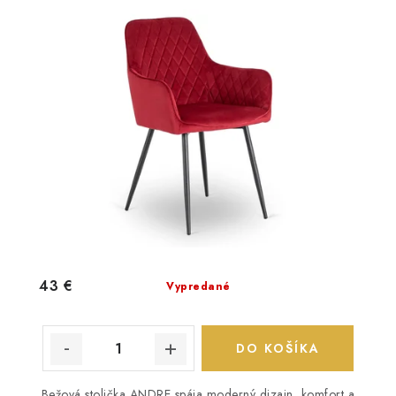
43 €
Vypredané
DO KOŠÍKA
Bežová stolička ANDRE spája moderný dizajn, komfort a