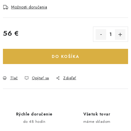
Možnosti doručenia
56 €
Jednotková cena:
DO KOŠÍKA
Tlač
Opýtať sa
Zdieľať
Rýchle doručenie
Všetok tovar
do 48 hodín
máme skladom