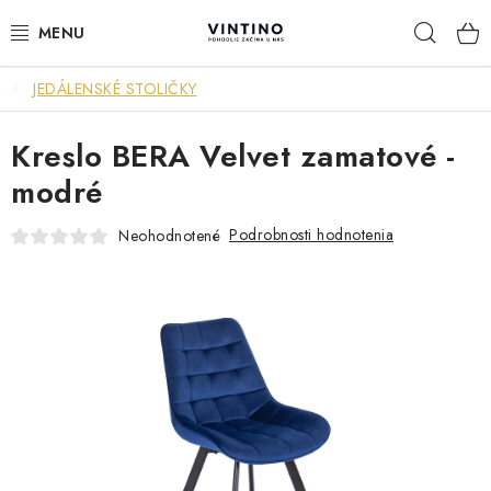
Prejsť
Hľad
na
obsah
JEDÁLENSKÉ STOLIČKY
NÁBYTOK
Kreslo BERA Velvet zamatové -
VÝPREDAJ
modré
ZÁVESNÉ HOJDACIE KRESLÁ
Podrobnosti hodnotenia
Neohodnotené
JEDÁLENSKÉ ZOSTAVY
JEDÁLENSKÉ STOLY
JEDÁLENSKÉ STOLIČKY
KRESLÁ