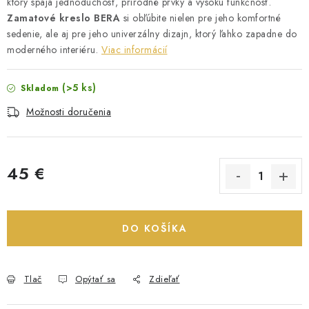
ktorý spája jednoduchosť, prírodné prvky a vysokú funkčnosť.
Zamatové kreslo
BERA
si obľúbite nielen pre jeho komfortné
sedenie, ale aj pre jeho univerzálny dizajn, ktorý ľahko zapadne do
moderného interiéru.
Viac informácií
(>5 ks)
Skladom
Možnosti doručenia
45 €
Jednotková cena:
DO KOŠÍKA
Tlač
Opýtať sa
Zdieľať