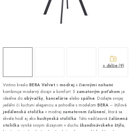
ZÁHRADNÝ NÁBYTOK
TV STOLÍKY
MATRACE
STOJANY A REGÁLY
NOČNÉ STOLÍKY
+ ďalšie (9)
SKRIŇA NA TOPANKY
Vintino kreslo
BERA Velvet
v
modrej
s
čiernými nohami
kombinuje moderný dizajn a komfort. S
FAQ - NAJČASTEJŠIE OTÁZKY
zamatovým poťahom
je
ideálne do
obývačky
,
kancelárie
alebo
spálne
. Dodajte svojej
jedálni či kuchyni eleganciu a pohodlie s modelom
BERA
– štýlová
Všeobecné obchodné podmienky
Reklamácia vrátenie tovaru
jedálenská stolička
v modrej
zamatovom čalúnení
, ktorá sa
Kontakty
skvele hodí aj ako
kuchynská stolička
. Táto nadčasová
čalúnená
stolička
vyniká svojim dizajnom v duchu
škandinávskeho štýlu
,