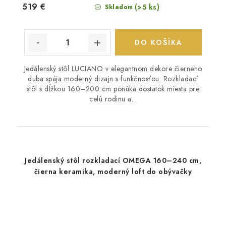
519 €
(>5 ks)
Skladom
DO KOŠÍKA
Jedálenský stôl LUCIANO v elegantnom dekore čierneho
duba spája moderný dizajn s funkčnosťou. Rozkladací
stôl s dĺžkou 160–200 cm ponúka dostatok miesta pre
celú rodinu a...
Jedálenský stôl rozkladací OMEGA 160–240 cm,
čierna keramika, moderný loft do obývačky