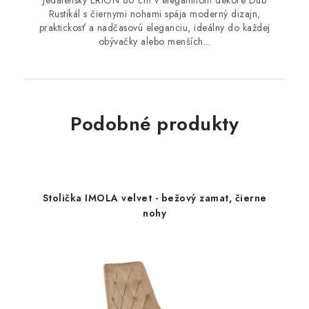
Jedálenský ERION 80 cm v elegantnom dekore Dub
Rustikál s čiernymi nohami spája moderný dizajn,
praktickosť a nadčasovú eleganciu, ideálny do každej
obývačky alebo menších...
Podobné produkty
Stolička IMOLA velvet - bežový zamat, čierne
nohy