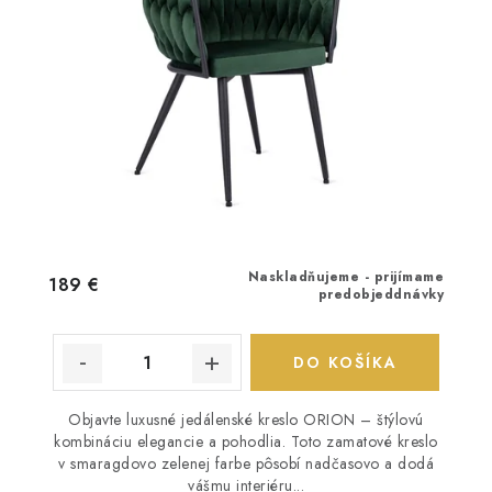
Naskladňujeme - prijímame
189 €
predobjeddnávky
DO KOŠÍKA
Objavte luxusné jedálenské kreslo ORION – štýlovú
kombináciu elegancie a pohodlia. Toto zamatové kreslo
v smaragdovo zelenej farbe pôsobí nadčasovo a dodá
vášmu interiéru...