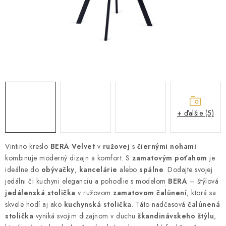
ZÁHRADNÝ NÁBYTOK
TV STOLÍKY
MATRACE
STOJANY A REGÁLY
NOČNÉ STOLÍKY
+ ďalšie (5)
SKRIŇA NA TOPANKY
Vintino kreslo
BERA Velvet
v
ružovej
s
čiernými nohami
kombinuje moderný dizajn a komfort. S
FAQ - NAJČASTEJŠIE OTÁZKY
zamatovým poťahom
je
ideálne do
obývačky
,
kancelárie
alebo
spálne
. Dodajte svojej
jedálni či kuchyni eleganciu a pohodlie s modelom
BERA
– štýlová
Všeobecné obchodné podmienky
Reklamácia vrátenie tovaru
jedálenská stolička
v ružovom
zamatovom čalúnení
, ktorá sa
Kontakty
skvele hodí aj ako
kuchynská stolička
. Táto nadčasová
čalúnená
stolička
vyniká svojim dizajnom v duchu
škandinávskeho štýlu
,