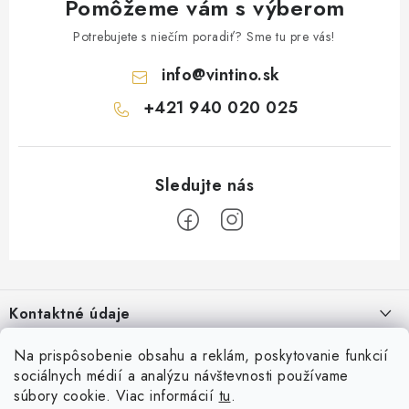
Pomôžeme vám s výberom
Potrebujete s niečím poradiť? Sme tu pre vás!
info
@
vintino.sk
+421 940 020 025
Z
á
Kontaktné údaje
p
ä
Vintino.sk
Na prispôsobenie obsahu a reklám, poskytovanie funkcií
O nás
t
sociálnych médií a analýzu návštevnosti používame
Prevádzkovateľ: LAURES s.r.o.
i
súbory cookie. Viac informácií
tu
.
Všeobecné obchodné podmienky
Prihlásenie