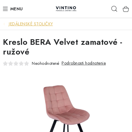
Prejsť
Hľad
na
obsah
JEDÁLENSKÉ STOLIČKY
NÁBYTOK
Kreslo BERA Velvet zamatové -
VÝPREDAJ
ružové
ZÁVESNÉ HOJDACIE KRESLÁ
Podrobnosti hodnotenia
Neohodnotené
JEDÁLENSKÉ ZOSTAVY
JEDÁLENSKÉ STOLY
JEDÁLENSKÉ STOLIČKY
KRESLÁ