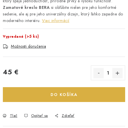
ktorý spája jednoduchosť, prírodné prvky a vysokú funkčnosť.
Zamatové kreslo
BERA
si obľúbite nielen pre jeho komfortné
sedenie, ale aj pre jeho univerzálny dizajn, ktorý ľahko zapadne do
moderného interiéru.
Viac informácií
(>5 ks)
Vypredané
Možnosti doručenia
45 €
Jednotková cena:
DO KOŠÍKA
Tlač
Opýtať sa
Zdieľať