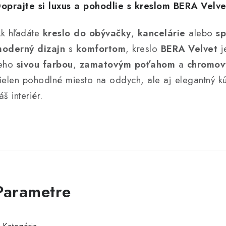
oprajte si luxus a pohodlie s kreslom BERA Velve
k hľadáte
kreslo do obývačky
,
kancelárie
alebo
sp
oderný dizajn
s
komfortom
, kreslo
BERA Velvet
j
eho
sivou
farbou
,
zamatovým poťahom
a
chromov
ielen pohodlné miesto na oddych, ale aj elegantný kú
áš interiér.