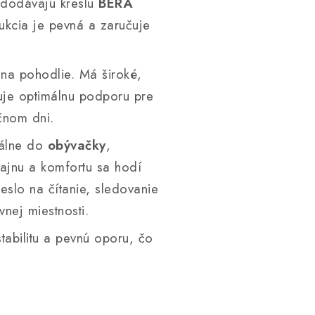
dodávajú kreslu
BERA
ukcia je pevná a zaručuje
 na pohodlie. Má široké,
uje optimálnu podporu pre
čnom dni.
álne do
obývačky
,
ajnu a komfortu sa hodí
eslo na čítanie, sledovanie
nej miestnosti.
stabilitu a pevnú oporu, čo