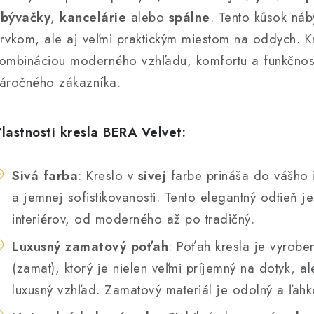
bývačky
,
kancelárie
alebo
spálne
. Tento kúsok náb
rvkom, ale aj veľmi praktickým miestom na oddych. K
ombináciou moderného vzhľadu, komfortu a funkčnosti
áročného zákazníka.
lastnosti kresla BERA Velvet:
Sivá farba
: Kreslo v
sivej
farbe prináša do vášho i
a jemnej sofistikovanosti. Tento elegantný odtieň j
interiérov, od moderného až po tradičný.
Luxusný zamatový poťah
: Poťah kresla je vyrobe
(zamat), ktorý je nielen veľmi príjemný na dotyk, a
luxusný vzhľad. Zamatový materiál je odolný a ľahk