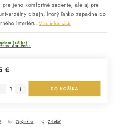
n pre jeho komfortné sedenie, ale aj pre
univerzálny dizajn, ktorý ľahko zapadne do
ného interiéru.
Viac informácií
ladom
(>5 ks)
žnosti doručenia
5 €
notková cena:
DO KOŠÍKA
č
Opýtať sa
Zdieľať