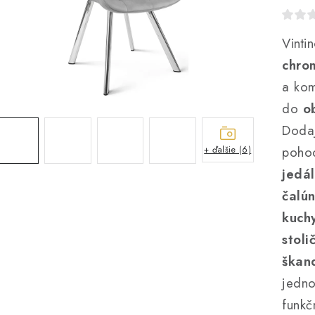
Vinti
chro
a kom
do
o
Dodaj
poho
+ ďalšie (6)
jedál
čalún
kuchy
stoli
škan
jedno
funkč