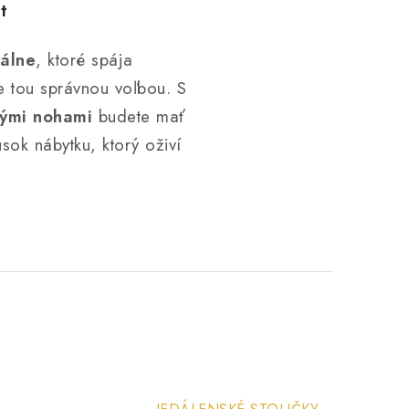
t
álne
, ktoré spája
e tou správnou voľbou. S
ými nohami
budete mať
sok nábytku, ktorý oživí