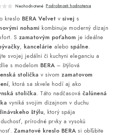
Podrobnosti hodnotenia
Neohodnotené
no kreslo
BERA Velvet
v
sivej
s
movými nohami
kombinuje moderný dizajn
fort. S
zamatovým poťahom
je ideálne
bývačky
,
kancelárie
alebo
spálne
.
te svojej jedálni či kuchyni eleganciu a
dlie s modelom
BERA
– štýlová
enská stolička
v sivom
zamatovom
ení
, ktorá sa skvele hodí aj ako
nská stolička
. Táto nadčasová
čalúnená
čka
vyniká svojim dizajnom v duchu
dinávskeho štýlu
, ktorý spája
duchosť, prírodné prvky a vysokú
nosť.
Zamatové kreslo
BERA
si obľúbite