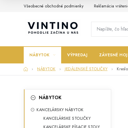
Prejsť
Všeobecné obchodné podmienky
Reklamácia vráteni
na
obsah
NÁBYTOK
VÝPREDAJ
ZÁVESNÉ HOJ
Domov
NÁBYTOK
JEDÁLENSKÉ STOLIČKY
Kresl
B
K
Preskočiť
NÁBYTOK
kategórie
a
o
t
KANCELÁRSKY NÁBYTOK
č
KANCELÁRSKE STOLIČKY
e
n
KANCELÁRSKE PÍSACIE STOLY