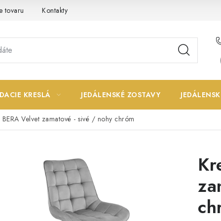
e tovaru
Kontakty
DACIE KRESLÁ
JEDÁLENSKÉ ZOSTAVY
JEDÁLENSK
o BERA Velvet zamatové - sivé / nohy chróm
Kr
za
ch