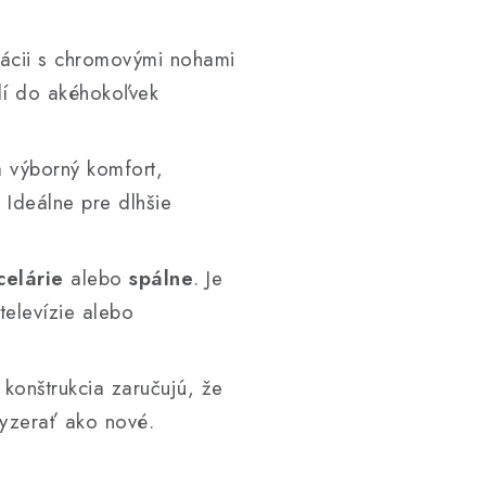
nácii s chromovými nohami
dí do akéhokoľvek
a výborný komfort,
 Ideálne pre dlhšie
celárie
alebo
spálne
. Je
televízie alebo
konštrukcia zaručujú, že
vyzerať ako nové.