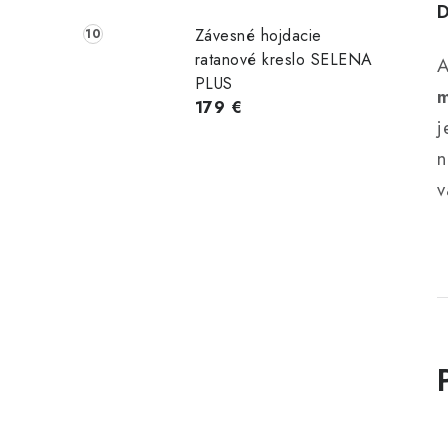
D
Závesné hojdacie
ratanové kreslo SELENA
A
PLUS
m
179 €
j
n
v