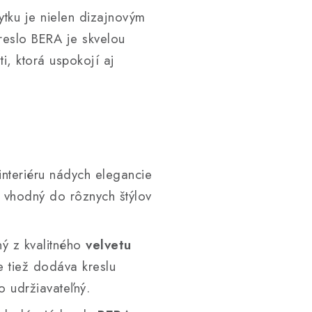
ytku je nielen dizajnovým
reslo BERA je skvelou
, ktorá uspokojí aj
nteriéru nádych elegancie
e vhodný do rôznych štýlov
ný z kvalitného
velvetu
le tiež dodáva kreslu
o udržiavateľný.