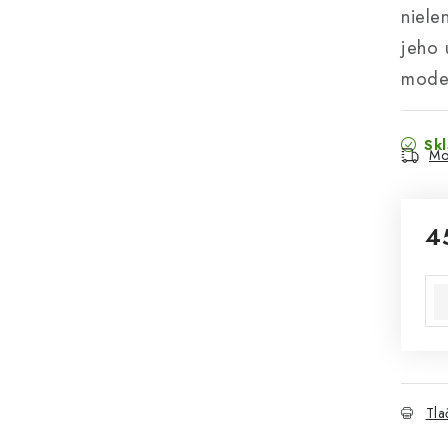
niele
jeho 
moder
Sk
Mo
4
Jed
Tla