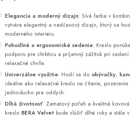
Elegancia a moderný dizajn
: Sivá farba v kombi
vytvára elegantný a nadčasový dizajn, ktorý sa ho
moderného interiéru.
Pohodlné a ergonomické sedenie
: Kreslo ponúk
podporu pre chrbticu a príjemný zážitok pri sedení.
relaxačné chvíle.
Univerzálne využitie
: Hodí sa do
obývačky
,
kan
ideálne ako relaxačné kreslo na čítanie, pozeranie 
jednoducho pre oddych.
Dlhá životnosť
: Zamatový poťah a kvalitná kovová 
kreslo
BERA Velvet
bude slúžiť dlhé roky a stále 