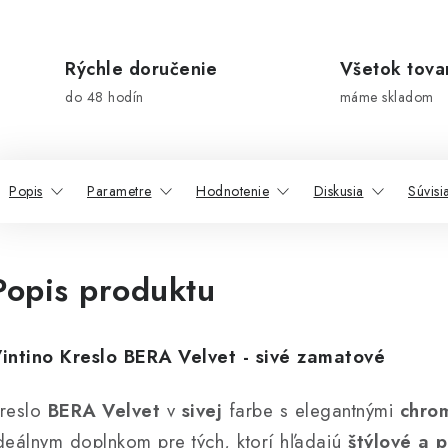
Rýchle doručenie
Všetok tova
do 48 hodín
máme skladom
Popis
Parametre
Hodnotenie
Diskusia
Súvisi
Popis produktu
intino Kreslo BERA Velvet - sivé zamatové
reslo
BERA Velvet
v
sivej
farbe s elegantnými
chro
deálnym doplnkom pre tých, ktorí hľadajú
štýlové a 