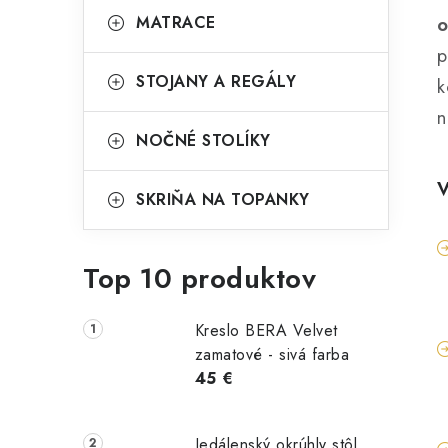
MATRACE
o
p
STOJANY A REGÁLY
k
n
NOČNÉ STOLÍKY
V
SKRIŇA NA TOPANKY
Top 10 produktov
Kreslo BERA Velvet
zamatové - sivá farba
45 €
Jedálenský okrúhly stôl