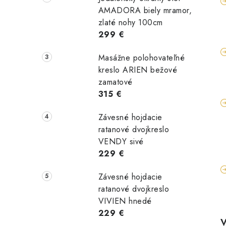
AMADORA biely mramor,
zlaté nohy 100cm
299 €
Masážne polohovateľné
kreslo ARIEN bežové
zamatové
315 €
Závesné hojdacie
ratanové dvojkreslo
VENDY sivé
229 €
Závesné hojdacie
ratanové dvojkreslo
VIVIEN hnedé
229 €
V