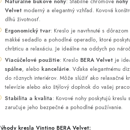
Naturalné bukové nohy
: Stabilné chromové
nohy
Velvet
moderný a elegantný vzhľad. Kovová konštr
dlhú životnosť.
Ergonomický tvar
: Kreslo je navrhnuté s dôrazom
mäkké sedadlo a pohodlné operadlo, ktoré poskyt
chrbticu a relaxáciu. Je ideálne na oddych po náro
Viacúčelové použitie
: Kreslo
BERA Velvet
je ide
spálne
, alebo
kancelárie
. Vďaka elegantnému diz
do rôznych interiérov. Môže slúžiť ako relaxačné kr
televízie alebo ako štýlový doplnok do vašej pracov
Stabilita a kvalita
: Kovové nohy poskytujú kreslu 
zaručuje jeho bezpečné a pohodlné používanie.
ýhody kresla Vintino BERA Velvet: