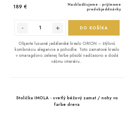
Naskladňujeme - prijímame
189 €
predobjeddnávky
DO KOŠÍKA
Objavte luxusné jedálenské kreslo ORION – štýlovú
kombináciu elegancie a pohodlia. Toto zamatové kreslo
v smaragdovo zelenej farbe pôsobí nadčasovo a dodá
vášmu interiéru...
Stolička IMOLA - svetlý béžový zamat / nohy vo
farbe dreva