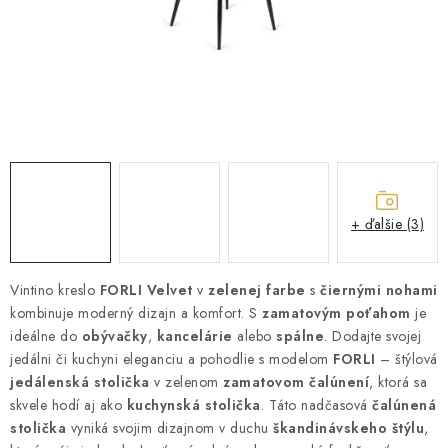
ZÁHRADNÝ NÁBYTOK
TV STOLÍKY
MATRACE
STOJANY A REGÁLY
NOČNÉ STOLÍKY
+ ďalšie (3)
SKRIŇA NA TOPANKY
Vintino kreslo
FORLI Velvet
v
zelenej farbe
s
čiernými nohami
kombinuje moderný dizajn a komfort. S
FAQ - NAJČASTEJŠIE OTÁZKY
zamatovým poťahom
je
ideálne do
obývačky
,
kancelárie
alebo
spálne
. Dodajte svojej
jedálni či kuchyni eleganciu a pohodlie s modelom
FORLI
– štýlová
Všeobecné obchodné podmienky
Reklamácia vrátenie tovaru
jedálenská stolička
v zelenom
zamatovom čalúnení
, ktorá sa
Kontakty
skvele hodí aj ako
kuchynská stolička
. Táto nadčasová
čalúnená
stolička
vyniká svojim dizajnom v duchu
škandinávskeho štýlu
,