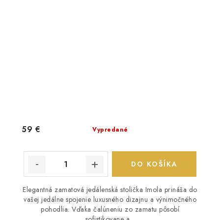
59 €
Vypredané
DO KOŠÍKA
Elegantná zamatová jedálenská stolička Imola prináša do
vašej jedálne spojenie luxusného dizajnu a výnimočného
pohodlia. Vďaka čalúneniu zo zamatu pôsobí
sofistikovane a...