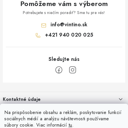
Pomôžeme vám s výberom
Potrebujete s niečím poradiť? Sme tu pre vás!
info
@
vintino.sk
+421 940 020 025
Z
á
Kontaktné údaje
p
ä
Vintino.sk
Na prispôsobenie obsahu a reklám, poskytovanie funkcií
O nás
t
sociálnych médií a analýzu návštevnosti používame
Prevádzkovateľ: LAURES s.r.o.
i
súbory cookie. Viac informácií
tu
.
Všeobecné obchodné podmienky