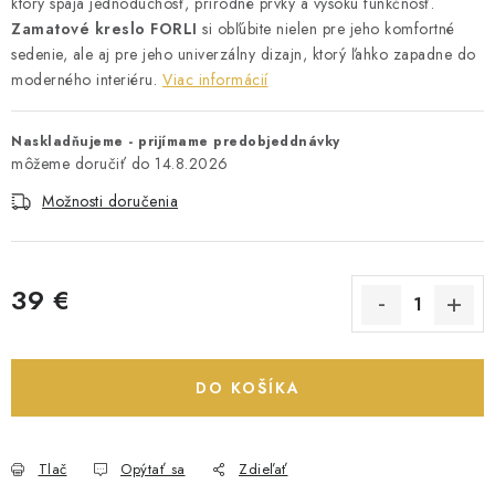
ktorý spája jednoduchosť, prírodné prvky a vysokú funkčnosť.
Zamatové kreslo
FORLI
si obľúbite nielen pre jeho komfortné
sedenie, ale aj pre jeho univerzálny dizajn, ktorý ľahko zapadne do
moderného interiéru.
Viac informácií
Naskladňujeme - prijímame predobjeddnávky
14.8.2026
Možnosti doručenia
39 €
Jednotková cena:
DO KOŠÍKA
Tlač
Opýtať sa
Zdieľať