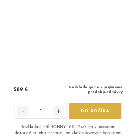
Naskladňujeme - prijímame
589 €
predobjeddnávky
DO KOŠÍKA
Rozkladací stôl RONNY 160–240 cm v luxusnom
dekore čierneho mramoru so zlatým kovovým korpusom