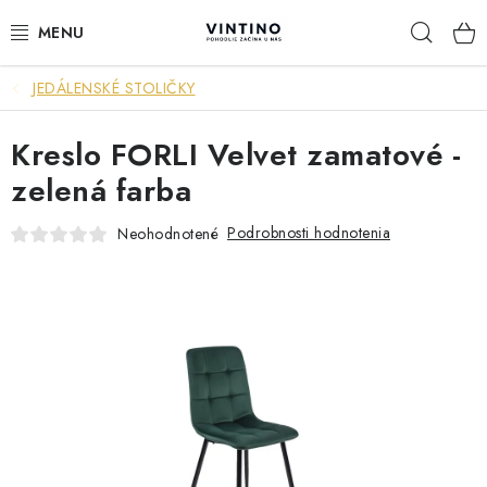
Prejsť
Hľad
na
obsah
JEDÁLENSKÉ STOLIČKY
NÁBYTOK
Kreslo FORLI Velvet zamatové -
VÝPREDAJ
zelená farba
ZÁVESNÉ HOJDACIE KRESLÁ
Podrobnosti hodnotenia
Neohodnotené
JEDÁLENSKÉ ZOSTAVY
JEDÁLENSKÉ STOLY
JEDÁLENSKÉ STOLIČKY
KRESLÁ