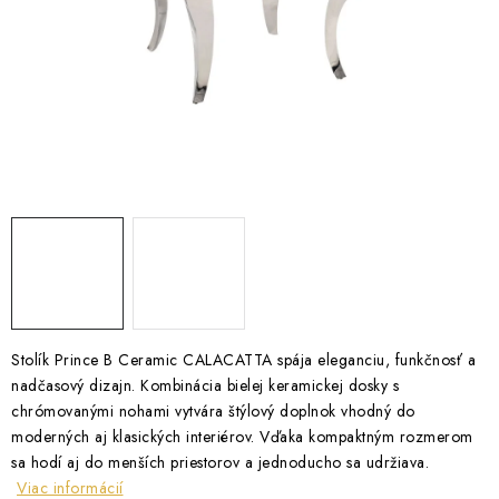
ZÁHRADNÝ NÁBYTOK
TV STOLÍKY
MATRACE
STOJANY A REGÁLY
NOČNÉ STOLÍKY
SKRIŇA NA TOPANKY
FAQ - NAJČASTEJŠIE OTÁZKY
Stolík Prince B Ceramic CALACATTA spája eleganciu, funkčnosť a
nadčasový dizajn. Kombinácia bielej keramickej dosky s
chrómovanými nohami vytvára štýlový doplnok vhodný do
Všeobecné obchodné podmienky
Reklamácia vrátenie tovaru
moderných aj klasických interiérov. Vďaka kompaktným rozmerom
Kontakty
sa hodí aj do menších priestorov a jednoducho sa udržiava.
Viac informácií