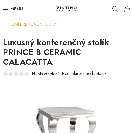
Prejsť
Hľad
na
obsah
KONFERENČNÉ STOLÍKY
NÁBYTOK
Luxusný konferenčný stolík
VÝPREDAJ
PRINCE B CERAMIC
ZÁVESNÉ HOJDACIE KRESLÁ
CALACATTA
JEDÁLENSKÉ ZOSTAVY
Podrobnosti hodnotenia
Neohodnotené
JEDÁLENSKÉ STOLY
JEDÁLENSKÉ STOLIČKY
KRESLÁ