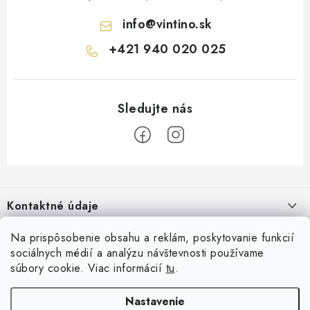
info
@
vintino.sk
+421 940 020 025
Z
á
Kontaktné údaje
p
ä
Vintino.sk
Na prispôsobenie obsahu a reklám, poskytovanie funkcií
O nás
t
sociálnych médií a analýzu návštevnosti používame
Prevádzkovateľ: LAURES s.r.o.
i
súbory cookie. Viac informácií
tu
.
Všeobecné obchodné podmienky
Prihlásenie
e
IČO: 54761158
Reklamácia a vrátenia tovaru
E-mail
Nastavenie