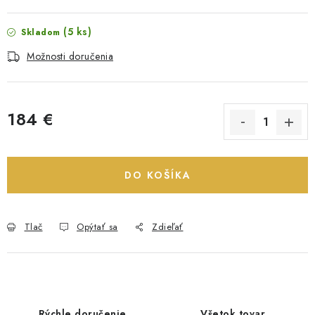
(5 ks)
Skladom
Možnosti doručenia
184 €
Jednotková cena:
DO KOŠÍKA
Tlač
Opýtať sa
Zdieľať
Rýchle doručenie
Všetok tovar