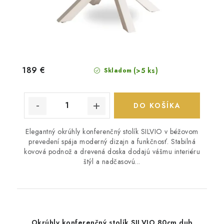
189 €
(>5 ks)
Skladom
DO KOŠÍKA
Elegantný okrúhly konferenčný stolík SILVIO v béžovom
prevedení spája moderný dizajn a funkčnosť. Stabilná
kovová podnož a drevená doska dodajú vášmu interiéru
štýl a nadčasovú...
Okrúhly konferenčný stolík SILVIO 80cm dub