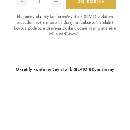
DO KOŠÍKA
Elegantný okrúhly konferenčný stolík SILVIO v zlatom
prevedení spája moderný dizajn a funkčnosť. Stabilná
kovová podnož a drevená doska dodajú vášmu interiéru
štýl a nadčasovú...
Okrúhly konferenčný stolík SILVIO 80cm čierny