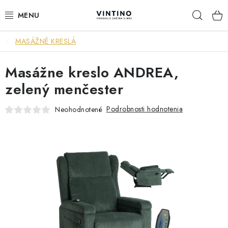
Prejsť
Hľad
na
obsah
MASÁŽNÉ KRESLÁ
NÁBYTOK
Masážne kreslo ANDREA,
VÝPREDAJ
zelený menčester
ZÁVESNÉ HOJDACIE KRESLÁ
Podrobnosti hodnotenia
Neohodnotené
JEDÁLENSKÉ ZOSTAVY
JEDÁLENSKÉ STOLY
JEDÁLENSKÉ STOLIČKY
KRESLÁ