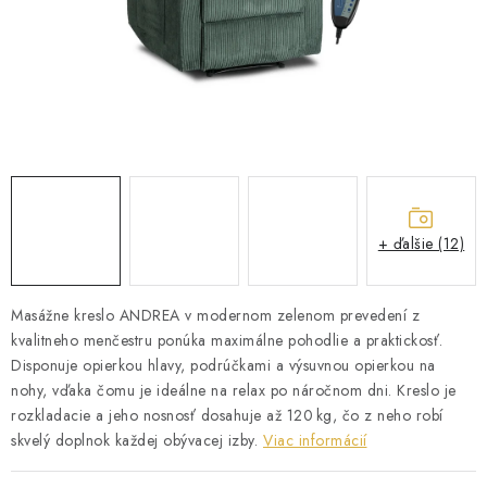
ZÁHRADNÝ NÁBYTOK
TV STOLÍKY
MATRACE
STOJANY A REGÁLY
NOČNÉ STOLÍKY
+ ďalšie (12)
SKRIŇA NA TOPANKY
Masážne kreslo ANDREA v modernom zelenom prevedení z
kvalitneho menčestru ponúka maximálne pohodlie a praktickosť.
FAQ - NAJČASTEJŠIE OTÁZKY
Disponuje opierkou hlavy, podrúčkami a výsuvnou opierkou na
nohy, vďaka čomu je ideálne na relax po náročnom dni. Kreslo je
Všeobecné obchodné podmienky
Reklamácia vrátenie tovaru
rozkladacie a jeho nosnosť dosahuje až 120 kg, čo z neho robí
Kontakty
skvelý doplnok každej obývacej izby.
Viac informácií