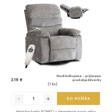
Naskladňujeme - prijímame
319 €
predobjeddnávky
(1 ks)
DO KOŠÍKA
Masážne kreslo ROMEO v elegantnom sivom velúri