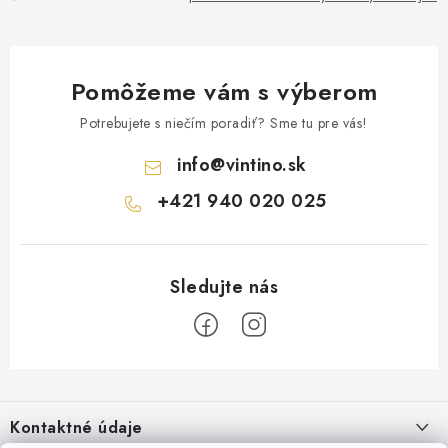
Pomôžeme vám s výberom
Potrebujete s niečím poradiť? Sme tu pre vás!
info
@
vintino.sk
+421 940 020 025
Z
á
Kontaktné údaje
p