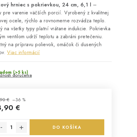
ový hrniec s pokrievkou, 24 cm, 6,1 l
–
y pre varenie väčších porcií. Vyrobený z kvalitnej
vej ocele, rýchlo a rovnomerne rozvádza teplo.
 na všetky typy platní vrátane indukcie. Pokrievka
ým ventilom udrží teplotu a zabráni pretečeniu.
tný na prípravu polievok, omáčok či dusených
ov.
Viac informácií
ladom
(>5 ks)
žnosti doručenia
90 €
–36 %
8,90 €
notková cena:
DO KOŠÍKA