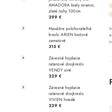
AMADORA biely mramor,
zlaté nohy 100cm
299 €
Masážne polohovateľné
I
kreslo ARIEN bežové
e
zamatové
n
315 €
Závesné hojdacie
ratanové dvojkreslo
VENDY sivé
229 €
Závesné hojdacie
ratanové dvojkreslo
VIVIEN hnedé
229 €