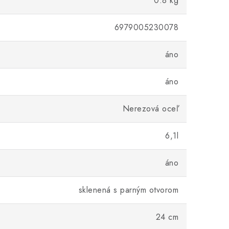
0.8 kg
6979005230078
áno
áno
Nerezová oceľ
6,1l
áno
sklenená s parným otvorom
24 cm