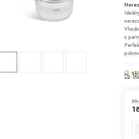
Nerez
Ideáln
nerezo
Vhodný
s parn
Perfek
pokrm
Sk
Mo
29,
1
Jed