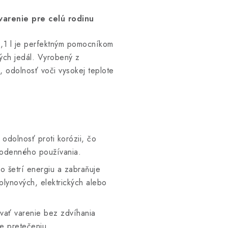
varenie pre celú rodinu
6,1 l je perfektným pomocníkom
ných jedál. Vyrobený z
, odolnosť voči vysokej teplote
 odolnosť proti korózii, čo
dodenného používania.
 šetrí energiu a zabraňuje
 plynových, elektrických alebo
ať varenie bez zdvíhania
je pretečeniu.