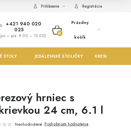
Prihlásenie
Registrácia
Prázdny
+421 940 020
025
NÁKUPNÝ
(po – pia: 9:00 – 15:00)
košík
KOŠÍK
É STOLY
JEDÁLENSKÉ STOLIČKY
KRESLÁ
rezový hrniec s
krievkou 24 cm, 6.1 l
Podrobnosti hodnotenia
Neohodnotené