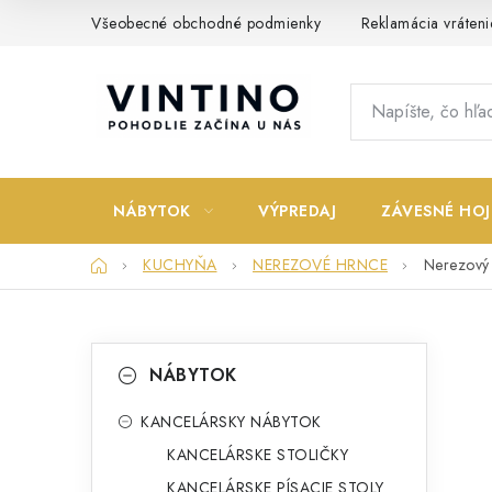
Prejsť
Všeobecné obchodné podmienky
Reklamácia vráteni
na
obsah
NÁBYTOK
VÝPREDAJ
ZÁVESNÉ HOJ
Domov
KUCHYŇA
NEREZOVÉ HRNCE
Nerezový 
B
K
Preskočiť
NÁBYTOK
kategórie
a
o
t
KANCELÁRSKY NÁBYTOK
č
KANCELÁRSKE STOLIČKY
e
n
KANCELÁRSKE PÍSACIE STOLY