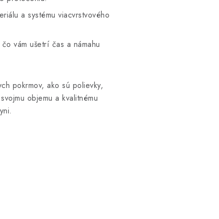
eriálu a systému viacvrstvového
.
 čo vám ušetrí čas a námahu
ych pokrmov, ako sú polievky,
 svojmu objemu a kvalitnému
yni.