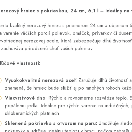
erezový hrniec s pokrievkou, 24 cm, 6,1 l – Ideálny na 
ento kvalitný nerezový hrniec s priemerom 24 cm a objemom 
a varenie väčších porcií polievok, omáčok, prívarkov či duse
rvotriednej nerezovej ocele, ktorá zabezpečuje dlhú životnosť
 zachováva prirodzenú chuť vašich pokrmov.
ľúčové vlastnosti:
Vysokokvalitná nerezová oceľ:
Zaručuje dlhú životnosť a
znamená, že hrniec bude slúžiť aj po mnohých rokoch kaž
Viacvrstvové dno:
Rýchlo a rovnomerne rozvádza teplo, čo
pripáleniu jedla. Ideálne pre rýchle varenie na indukčných,
sklokeramických platniach.
Sklenená pokrievka s otvorom na paru:
Umožňuje sledov
pokrievky a udržuje ideálnu teplotu v hrnci, pričom zabraňu