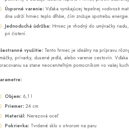
Úsporné varenie:
Vďaka vynikajúcej tepelnej vodivosti mat
dna udrží hrniec teplo dlhšie, čím znižuje spotrebu energie
Jednoduchá údržba:
Hrniec je vhodný do umývačky riadu,
pri čistení.
šestranné využitie:
Tento hrniec je ideálny na prípravu rôzn
máčky, prívarky, dusené jedlá, alebo varenie cestovín. Vďaka
pracovaniu sa stane neoceniteľným pomocníkom vo vašej kuch
arametre:
Objem:
6,1 l
Priemer:
24 cm
Materiál:
Nerezová oceľ
Pokrievka:
Tvrdené sklo s otvorom na paru