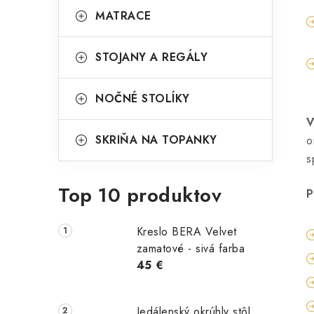
MATRACE
STOJANY A REGÁLY
NOČNÉ STOLÍKY
V
SKRIŇA NA TOPANKY
o
s
Top 10 produktov
P
Kreslo BERA Velvet
zamatové - sivá farba
45 €
Jedálenský okrúhly stôl