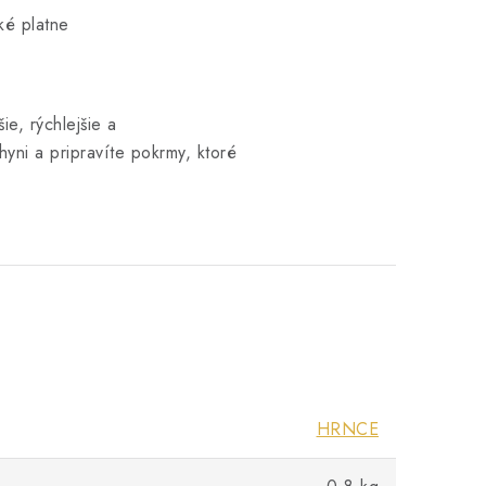
ké platne
ie, rýchlejšie a
yni a pripravíte pokrmy, ktoré
HRNCE