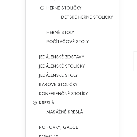
g
ý
HERNÉ STOLIČKY
ó
DETSKÉ HERNÉ STOLIČKY
p
r
a
i
HERNÉ STOLY
e
n
POČÍTAČOVÉ STOLY
e
JEDÁLENSKÉ ZOSTAVY
l
JEDÁLENSKÉ STOLIČKY
JEDÁLENSKÉ STOLY
BAROVÉ STOLIČKY
KONFERENČNÉ STOLÍKY
KRESLÁ
MASÁŽNÉ KRESLÁ
POHOVKY, GAUČE
KOMODY