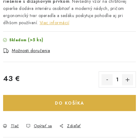
riešenie s dizajnovým prvkom
. Nevšedný vzor na chrbtovej
opierke dodáva interiéru osobitosť a moderný nádych, pričom
ergonomický tvar operadla a sedáku poskytuje pohodlie aj pri
dlhšom používaní.
Viac informácií
(>5 ks)
Skladom
Možnosti doručenia
43 €
Jednotková cena:
DO KOŠÍKA
Tlač
Opýtať sa
Zdieľať