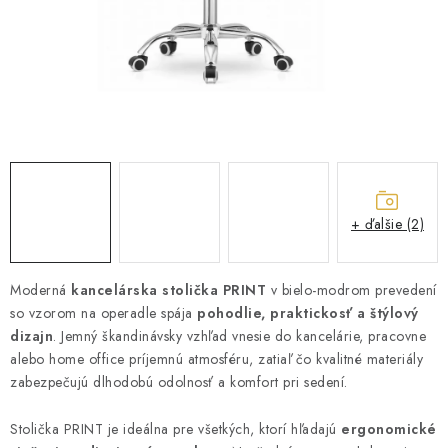
ZÁHRADNÝ NÁBYTOK
TV STOLÍKY
MATRACE
STOJANY A REGÁLY
NOČNÉ STOLÍKY
+ ďalšie (2)
SKRIŇA NA TOPANKY
Moderná
kancelárska stolička PRINT
v bielo-modrom prevedení
so vzorom na operadle spája
FAQ - NAJČASTEJŠIE OTÁZKY
pohodlie, praktickosť a štýlový
dizajn
. Jemný škandinávsky vzhľad vnesie do kancelárie, pracovne
alebo home office príjemnú atmosféru, zatiaľ čo kvalitné materiály
Všeobecné obchodné podmienky
Reklamácia vrátenie tovaru
zabezpečujú dlhodobú odolnosť a komfort pri sedení.
Kontakty
Stolička PRINT je ideálna pre všetkých, ktorí hľadajú
ergonomické