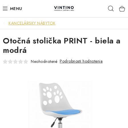
Prejsť
Hľad
na
obsah
KANCELÁRSKY NÁBYTOK
NÁBYTOK
Otočná stolička PRINT - biela a
VÝPREDAJ
modrá
ZÁVESNÉ HOJDACIE KRESLÁ
Podrobnosti hodnotenia
Neohodnotené
JEDÁLENSKÉ ZOSTAVY
JEDÁLENSKÉ STOLY
JEDÁLENSKÉ STOLIČKY
KRESLÁ