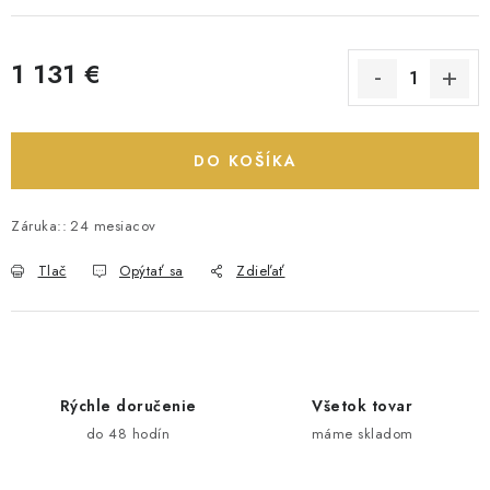
1 131 €
Jednotková cena:
DO KOŠÍKA
Záruka:
:
24 mesiacov
Tlač
Opýtať sa
Zdieľať
Rýchle doručenie
Všetok tovar
do 48 hodín
máme skladom