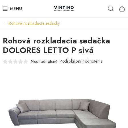
Prejsť
Hľad
na
obsah
Rohové rozkladacie sedačky
NÁBYTOK
Rohová rozkladacia sedačka
VÝPREDAJ
DOLORES LETTO P sivá
ZÁVESNÉ HOJDACIE KRESLÁ
Podrobnosti hodnotenia
Neohodnotené
JEDÁLENSKÉ ZOSTAVY
JEDÁLENSKÉ STOLY
JEDÁLENSKÉ STOLIČKY
KRESLÁ