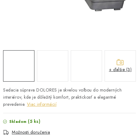
ZÁHRADNÝ NÁBYTOK
TV STOLÍKY
MATRACE
STOJANY A REGÁLY
NOČNÉ STOLÍKY
+ ďalšie (3)
SKRIŇA NA TOPANKY
Sedacia súprava DOLORES je skvelou voľbou do moderných
interiérov, kde je dôležitý komfort, praktickosť a elegantné
FAQ - NAJČASTEJŠIE OTÁZKY
prevedenie.
Viac informácií
Všeobecné obchodné podmienky
Reklamácia vrátenie tovaru
(5 ks)
Skladom
Kontakty
Možnosti doručenia