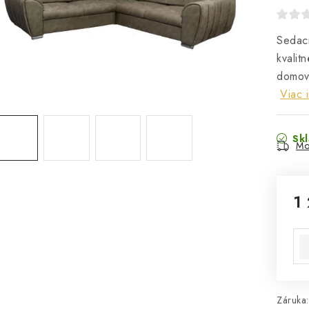
Sedac
kvalit
domov,
Viac 
Sk
Mo
1
Jed
Záruka: