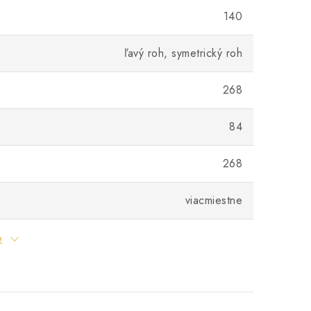
140
ľavý roh, symetrický roh
268
84
268
viacmiestne
e