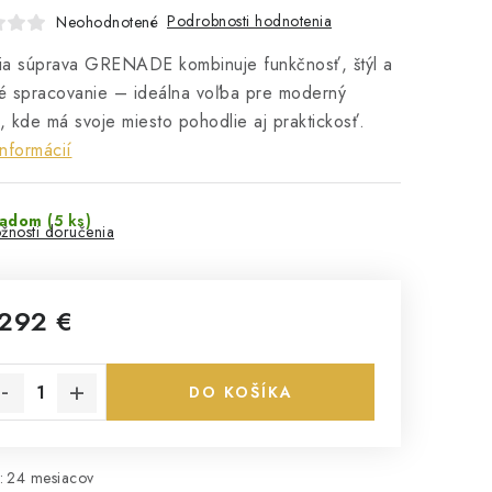
Podrobnosti hodnotenia
Neohodnotené
ia súprava GRENADE kombinuje funkčnosť, štýl a
né spracovanie – ideálna voľba pre moderný
 kde má svoje miesto pohodlie aj praktickosť.
informácií
ladom
(5 ks)
žnosti doručenia
 292 €
notková cena:
DO KOŠÍKA
:
24 mesiacov