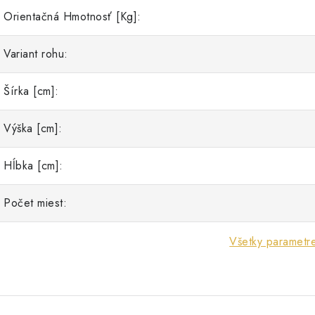
Orientačná Hmotnosť [Kg]:
Variant rohu:
Šírka [cm]:
Výška [cm]:
Hĺbka [cm]:
Počet miest:
Všetky parametr