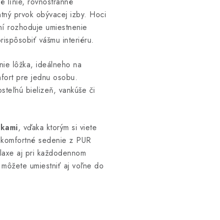
 línie, rovnostranné
tný prvok obývacej izby. Hoci
ní rozhoduje umiestnenie
rispôsobiť vášmu interiéru.
nie lôžka, ideálneho na
ort pre jednu osobu.
steľnú bielizeň, vankúše či
rkami
, vďaka ktorým si viete
 komfortné sedenie z PUR
elaxe aj pri každodennom
 môžete umiestniť aj voľne do