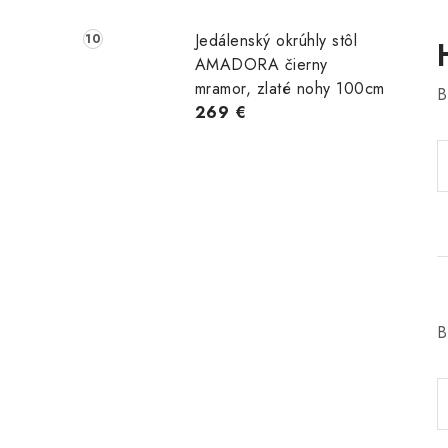
Jedálenský okrúhly stôl
AMADORA čierny
mramor, zlaté nohy 100cm
B
269 €
B