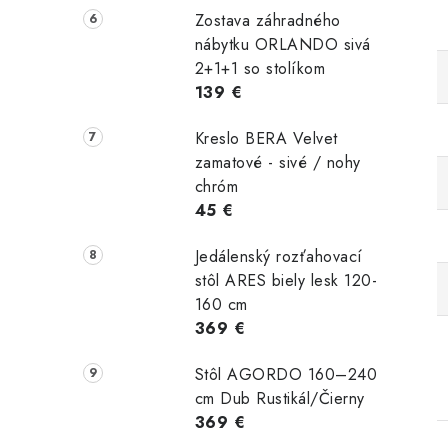
Zostava záhradného
nábytku ORLANDO sivá
2+1+1 so stolíkom
139 €
Kreslo BERA Velvet
zamatové - sivé / nohy
chróm
45 €
Jedálenský rozťahovací
stôl ARES biely lesk 120-
160 cm
369 €
Stôl AGORDO 160–240
cm Dub Rustikál/Čierny
369 €