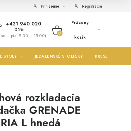
Prihlásenie
Registrácia
Prázdny
+421 940 020
025
NÁKUPNÝ
(po – pia: 9:00 – 15:00)
košík
KOŠÍK
É STOLY
JEDÁLENSKÉ STOLIČKY
KRESLÁ
hová rozkladacia
dačka GRENADE
RIA L hnedá