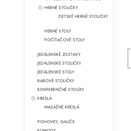
g
ý
HERNÉ STOLIČKY
ó
DETSKÉ HERNÉ STOLIČKY
p
r
a
i
HERNÉ STOLY
e
n
POČÍTAČOVÉ STOLY
e
JEDÁLENSKÉ ZOSTAVY
l
JEDÁLENSKÉ STOLIČKY
JEDÁLENSKÉ STOLY
BAROVÉ STOLIČKY
KONFERENČNÉ STOLÍKY
KRESLÁ
MASÁŽNÉ KRESLÁ
POHOVKY, GAUČE
KOMODY