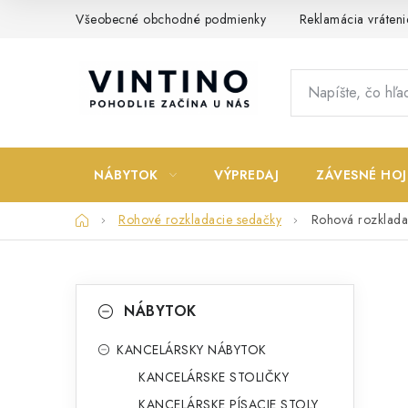
Prejsť
Všeobecné obchodné podmienky
Reklamácia vráteni
na
obsah
NÁBYTOK
VÝPREDAJ
ZÁVESNÉ HOJ
Domov
Rohové rozkladacie sedačky
Rohová rozklad
B
K
Preskočiť
NÁBYTOK
kategórie
a
o
t
KANCELÁRSKY NÁBYTOK
č
KANCELÁRSKE STOLIČKY
e
n
KANCELÁRSKE PÍSACIE STOLY