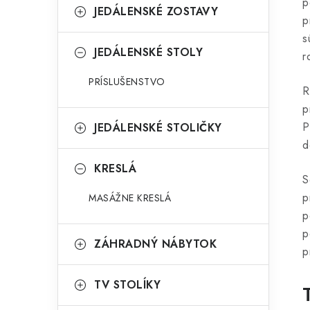
p
JEDÁLENSKÉ ZOSTAVY
p
s
JEDÁLENSKÉ STOLY
r
PRÍSLUŠENSTVO
R
p
P
JEDÁLENSKÉ STOLIČKY
d
KRESLÁ
S
p
MASÁŽNE KRESLÁ
p
p
ZÁHRADNÝ NÁBYTOK
p
TV STOLÍKY