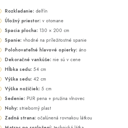
Rozkladanie:
delfín
Úložný priestor:
v otomane
Spacia plocha:
130 × 200 cm
Spanie:
vhodné na príležitostné spanie
Polohovateľné hlavové opierky:
áno
Dekoračné vankúše:
nie sú v cene
Hĺbka sedu:
54 cm
Výška sedu:
42 cm
Výška nožičiek:
5 cm
Sedenie:
PUR pena + pružina vlnovec
Nohy:
strieborný plast
Zadná strana:
očalúnená rovnakou látkou
Matrac po rozložení:
technická látka