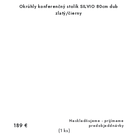
Okrúhly konferenčný stolík SILVIO 80cm dub
zlatý/čierny
Naskladňujeme - prijímame
189 €
predobjeddnávky
(1 ks)