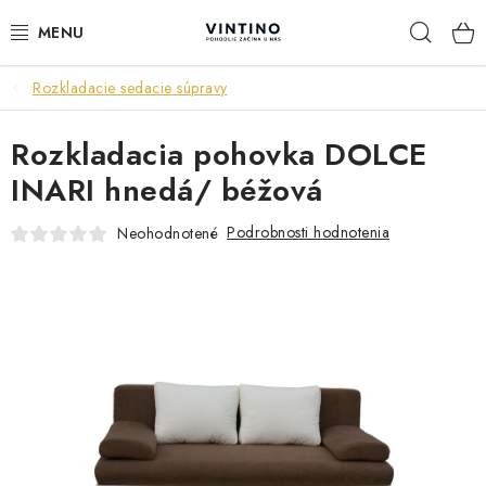
Prejsť
Hľad
na
obsah
Rozkladacie sedacie súpravy
NÁBYTOK
Rozkladacia pohovka DOLCE
VÝPREDAJ
INARI hnedá/ béžová
ZÁVESNÉ HOJDACIE KRESLÁ
Podrobnosti hodnotenia
Neohodnotené
JEDÁLENSKÉ ZOSTAVY
JEDÁLENSKÉ STOLY
JEDÁLENSKÉ STOLIČKY
KRESLÁ