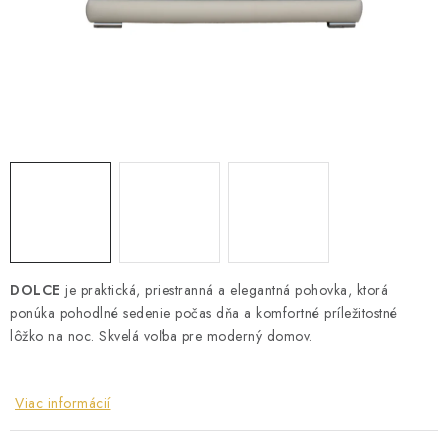
ZÁHRADNÝ NÁBYTOK
TV STOLÍKY
MATRACE
STOJANY A REGÁLY
NOČNÉ STOLÍKY
SKRIŇA NA TOPANKY
DOLCE
je praktická, priestranná a elegantná pohovka, ktorá
ponúka pohodlné sedenie počas dňa a komfortné príležitostné
FAQ - NAJČASTEJŠIE OTÁZKY
lôžko na noc. Skvelá voľba pre moderný domov.
Všeobecné obchodné podmienky
Reklamácia vrátenie tovaru
Kontakty
Viac informácií