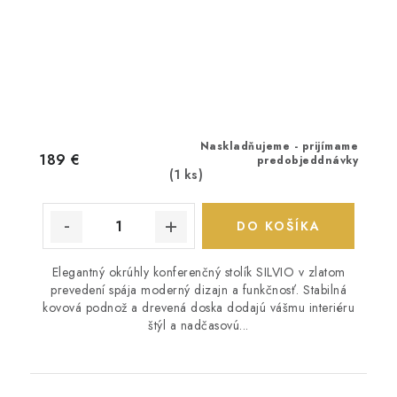
Naskladňujeme - prijímame
189 €
predobjeddnávky
(1 ks)
DO KOŠÍKA
Elegantný okrúhly konferenčný stolík SILVIO v zlatom
prevedení spája moderný dizajn a funkčnosť. Stabilná
kovová podnož a drevená doska dodajú vášmu interiéru
štýl a nadčasovú...