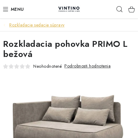
Prejsť
Hľad
na
obsah
Rozkladacie sedacie súpravy
NÁBYTOK
Rozkladacia pohovka PRIMO L
VÝPREDAJ
bežová
ZÁVESNÉ HOJDACIE KRESLÁ
Podrobnosti hodnotenia
Neohodnotené
JEDÁLENSKÉ ZOSTAVY
JEDÁLENSKÉ STOLY
JEDÁLENSKÉ STOLIČKY
KRESLÁ