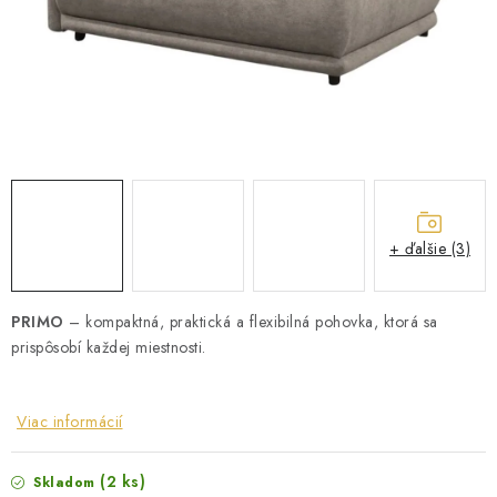
ZÁHRADNÝ NÁBYTOK
TV STOLÍKY
MATRACE
STOJANY A REGÁLY
NOČNÉ STOLÍKY
+ ďalšie (3)
SKRIŇA NA TOPANKY
PRIMO
– kompaktná, praktická a flexibilná pohovka, ktorá sa
prispôsobí každej miestnosti.
FAQ - NAJČASTEJŠIE OTÁZKY
Všeobecné obchodné podmienky
Reklamácia vrátenie tovaru
Viac informácií
Kontakty
(2 ks)
Skladom