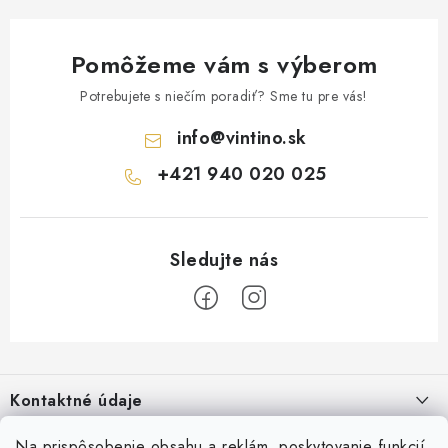
Pomôžeme vám s výberom
Potrebujete s niečím poradiť? Sme tu pre vás!
info
@
vintino.sk
+421 940 020 025
Z
á
Kontaktné údaje
p
ä
Vintino.sk
Na prispôsobenie obsahu a reklám, poskytovanie funkcií