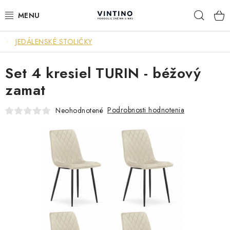
Prejsť
Hľad
na
obsah
JEDÁLENSKÉ STOLIČKY
NÁBYTOK
Set 4 kresiel TURIN - béžový
VÝPREDAJ
zamat
ZÁVESNÉ HOJDACIE KRESLÁ
Podrobnosti hodnotenia
Neohodnotené
JEDÁLENSKÉ ZOSTAVY
JEDÁLENSKÉ STOLY
JEDÁLENSKÉ STOLIČKY
KRESLÁ