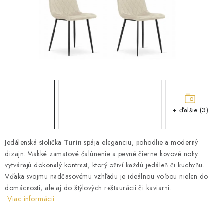
ZÁHRADNÝ NÁBYTOK
TV STOLÍKY
MATRACE
STOJANY A REGÁLY
NOČNÉ STOLÍKY
+ ďalšie (3)
SKRIŇA NA TOPANKY
Jedálenská stolička
Turin
spája eleganciu, pohodlie a moderný
dizajn. Mäkké zamatové čalúnenie a pevné čierne kovové nohy
FAQ - NAJČASTEJŠIE OTÁZKY
vytvárajú dokonalý kontrast, ktorý oživí každú jedáleň či kuchyňu.
Vďaka svojmu nadčasovému vzhľadu je ideálnou voľbou nielen do
Všeobecné obchodné podmienky
Reklamácia vrátenie tovaru
domácnosti, ale aj do štýlových reštaurácií či kaviarní.
Kontakty
Viac informácií