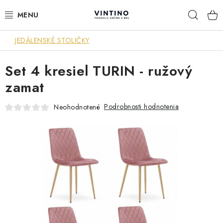
Prejsť
Hľad
na
obsah
JEDÁLENSKÉ STOLIČKY
NÁBYTOK
Set 4 kresiel TURIN - ružový
VÝPREDAJ
zamat
ZÁVESNÉ HOJDACIE KRESLÁ
Podrobnosti hodnotenia
Neohodnotené
JEDÁLENSKÉ ZOSTAVY
JEDÁLENSKÉ STOLY
JEDÁLENSKÉ STOLIČKY
KRESLÁ