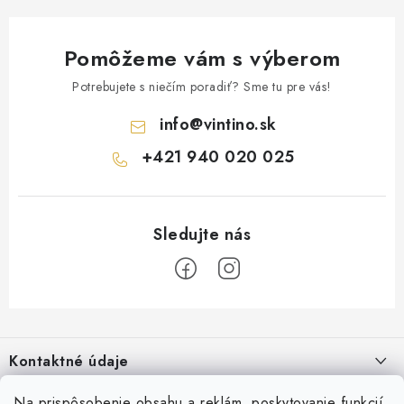
Pomôžeme vám s výberom
Potrebujete s niečím poradiť? Sme tu pre vás!
info
@
vintino.sk
+421 940 020 025
Z
á
Kontaktné údaje
p
ä
Vintino.sk
Na prispôsobenie obsahu a reklám, poskytovanie funkcií