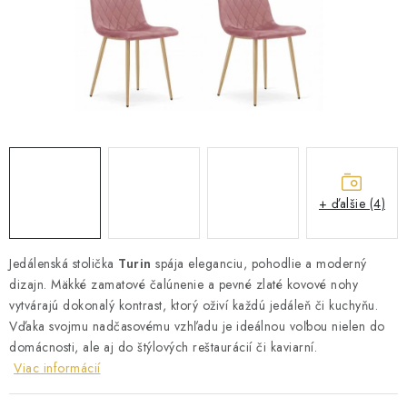
ZÁHRADNÝ NÁBYTOK
TV STOLÍKY
MATRACE
STOJANY A REGÁLY
NOČNÉ STOLÍKY
+ ďalšie (4)
SKRIŇA NA TOPANKY
Jedálenská stolička
Turin
spája eleganciu, pohodlie a moderný
dizajn. Mäkké zamatové čalúnenie a pevné zlaté kovové nohy
FAQ - NAJČASTEJŠIE OTÁZKY
vytvárajú dokonalý kontrast, ktorý oživí každú jedáleň či kuchyňu.
Vďaka svojmu nadčasovému vzhľadu je ideálnou voľbou nielen do
Všeobecné obchodné podmienky
Reklamácia vrátenie tovaru
domácnosti, ale aj do štýlových reštaurácií či kaviarní.
Kontakty
Viac informácií