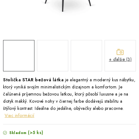
ZÁHRADNÝ NÁBYTOK
TV STOLÍKY
MATRACE
STOJANY A REGÁLY
+ ďalšie (3)
NOČNÉ STOLÍKY
Stolička STAR bežová látka
je elegantný a moderný kus nábytku,
SKRIŇA NA TOPANKY
ktorý vyniká svojím minimalistickým dizajnom a komfortom. Je
čalúnená príjemnou bežovou latkou, ktorý pôsobí luxusne a je na
FAQ - NAJČASTEJŠIE OTÁZKY
dotyk mäkký. Kovové nohy v čiernej farbe dodávajú stabilitu a
štýlový kontrast. Ideálna do jedálne, obývačky alebo pracovne.
Všeobecné obchodné podmienky
Reklamácia vrátenie tovaru
Viac informácií
Kontakty
(>5 ks)
Skladom