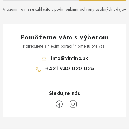
Vložením e-mailu súhlasíte s
podmienkami ochrany osobných údajov
Pomôžeme vám s výberom
Potrebujete s niečím poradiť? Sme tu pre vás!
info
@
vintino.sk
+421 940 020 025
Z
á