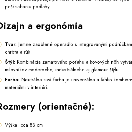
poškriabaniu podlahy.
Dizajn a ergonómia
Tvar:
Jemne zaoblené operadlo s integrovanými podrúčkam
chrbta a rúk.
Štýl:
Kombinácia zamatového poťahu a kovových nôh vytvára 
milovníkov moderného, industriálneho aj glamour štýlu.
Farba:
Neutrálna sivá farba je univerzálna a ľahko kombinov
materiálmi v interiéri.
Rozmery (orientačné):
Výška: cca 83 cm