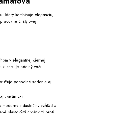
amatová
u, ktorý kombinuje eleganciu,
pracovne či štýlovej
ahom v elegantnej čiernej
luxusne. Je odolný voči
ručuje pohodlné sedenie aj
j konštrukcii.
e moderný industriálny vzhľad a
né plastovými chráničmi proti