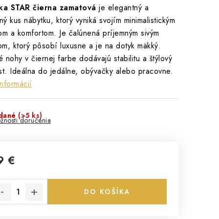
čka STAR čierna zamatová
je elegantný a
ý kus nábytku, ktorý vyniká svojím minimalistickým
om a komfortom. Je čalúnená príjemným sivým
m, ktorý pôsobí luxusne a je na dotyk mäkký.
 nohy v čiernej farbe dodávajú stabilitu a štýlový
st. Ideálna do jedálne, obývačky alebo pracovne.
informácií
dané
(>5 ks)
žnosti doručenia
9 €
notková cena:
DO KOŠÍKA