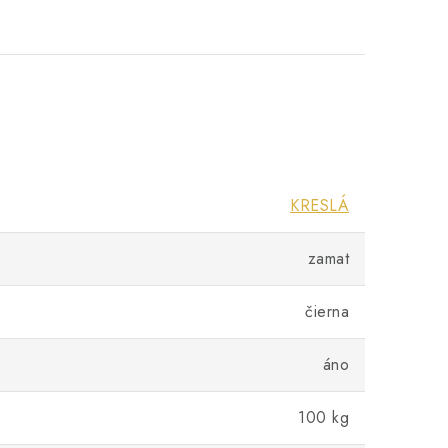
KRESLÁ
zamat
čierna
áno
100 kg