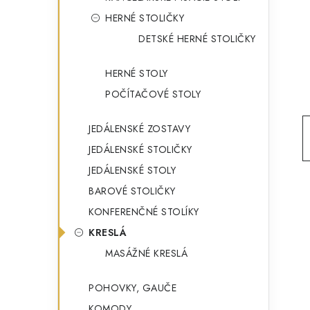
g
ý
HERNÉ STOLIČKY
ó
DETSKÉ HERNÉ STOLIČKY
p
r
a
i
HERNÉ STOLY
e
n
POČÍTAČOVÉ STOLY
e
JEDÁLENSKÉ ZOSTAVY
l
JEDÁLENSKÉ STOLIČKY
JEDÁLENSKÉ STOLY
BAROVÉ STOLIČKY
KONFERENČNÉ STOLÍKY
KRESLÁ
MASÁŽNÉ KRESLÁ
POHOVKY, GAUČE
KOMODY