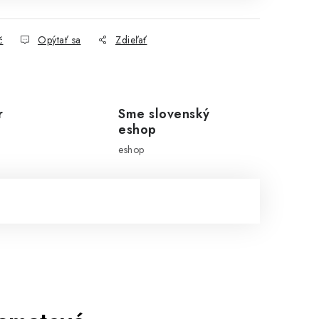
č
Opýtať sa
Zdieľať
r
Sme slovenský
eshop
eshop