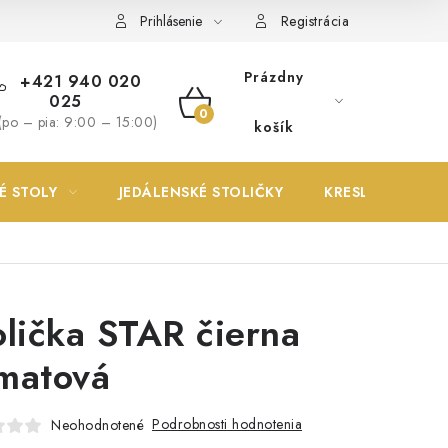
Prihlásenie
Registrácia
Prázdny
+421 940 020
025
NÁKUPNÝ
(po – pia: 9:00 – 15:00)
košík
KOŠÍK
É STOLY
JEDÁLENSKÉ STOLIČKY
KRESLÁ
olička STAR čierna
matová
Podrobnosti hodnotenia
Neohodnotené