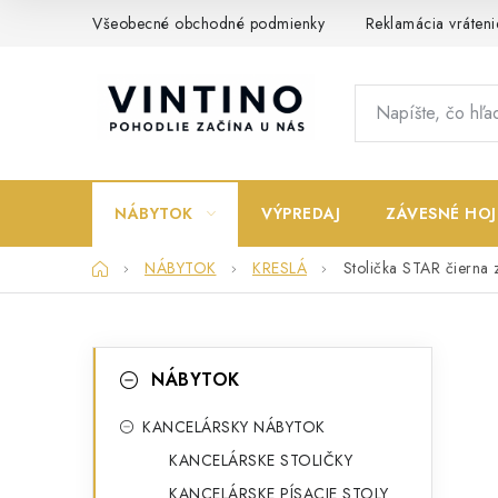
Prejsť
Všeobecné obchodné podmienky
Reklamácia vráteni
na
obsah
NÁBYTOK
VÝPREDAJ
ZÁVESNÉ HOJ
Domov
NÁBYTOK
KRESLÁ
Stolička STAR čierna
B
K
Preskočiť
NÁBYTOK
kategórie
a
o
t
KANCELÁRSKY NÁBYTOK
č
KANCELÁRSKE STOLIČKY
e
n
KANCELÁRSKE PÍSACIE STOLY