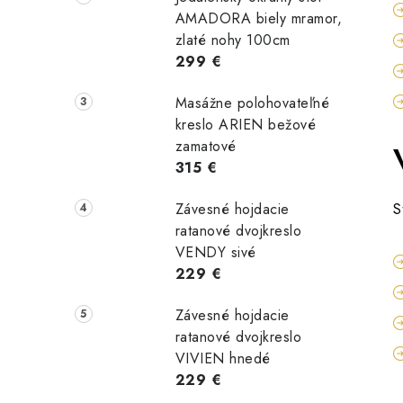
AMADORA biely mramor,
zlaté nohy 100cm
299 €
Masážne polohovateľné
kreslo ARIEN bežové
zamatové
315 €
Závesné hojdacie
S
ratanové dvojkreslo
VENDY sivé
229 €
Závesné hojdacie
ratanové dvojkreslo
VIVIEN hnedé
229 €