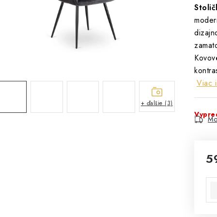
Stoli
modern
dizajn
zamato
Kovové
kontra
Viac 
+ ďalšie (3)
Vypre
Mo
5
Jed