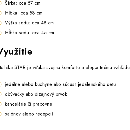
Šírka: cca 57 cm
Hĺbka: cca 58 cm
Výška sedu: cca 48 cm
Hĺbka sedu: cca 45 cm
Využitie
tolička STAR je vďaka svojmu komfortu a elegantnému vzhľad
jedálne alebo kuchyne ako súčasť jedálenského setu
obývačky ako dizajnový prvok
kancelárie či pracovne
salónov alebo recepcií