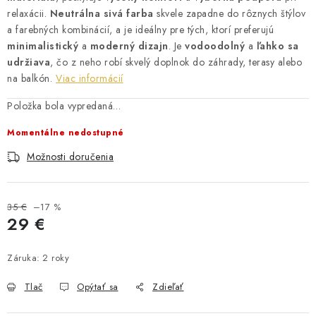
relaxácii.
Neutrálna sivá farba
skvele zapadne do rôznych štýlov
a farebných kombinácií, a je ideálny pre tých, ktorí preferujú
minimalistický
a
moderný dizajn
. Je
vodoodolný
a
ľahko sa
udržiava
, čo z neho robí skvelý doplnok do záhrady, terasy alebo
na balkón.
Viac informácií
Položka bola vypredaná…
Momentálne nedostupné
Možnosti doručenia
35 €
–17 %
29 €
Jednotková cena:
Záruka
:
2 roky
Tlač
Opýtať sa
Zdieľať