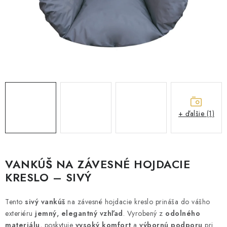
ZÁHRADNÝ NÁBYTOK
TV STOLÍKY
MATRACE
STOJANY A REGÁLY
NOČNÉ STOLÍKY
+ ďalšie (1)
SKRIŇA NA TOPANKY
FAQ - NAJČASTEJŠIE OTÁZKY
VANKÚŠ NA ZÁVESNÉ HOJDACIE
KRESLO – SIVÝ
Všeobecné obchodné podmienky
Reklamácia vrátenie tovaru
Tento
sivý vankúš
na závesné hojdacie kreslo prináša do vášho
Kontakty
exteriéru
jemný, elegantný vzhľad
. Vyrobený z
odolného
materiálu
, poskytuje
vysoký komfort
a
výbornú podporu
pri