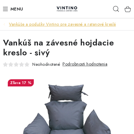
Prejsť
Hľad
na
obsah
Vankúše a podušky Vintino pre zavesné a ratanové kreslá
NÁBYTOK
Vankúš na závesné hojdacie
VÝPREDAJ
kreslo - sivý
ZÁVESNÉ HOJDACIE KRESLÁ
Podrobnosti hodnotenia
Neohodnotené
JEDÁLENSKÉ ZOSTAVY
17 %
JEDÁLENSKÉ STOLY
JEDÁLENSKÉ STOLIČKY
KRESLÁ