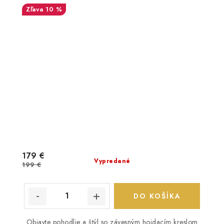
10 %
179 €
Vypredané
199 €
DO KOŠÍKA
Objavte pohodlie a štýl so závesným hojdacím kreslom