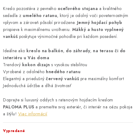
Kreslo pozostáva z pevného
oceľového stojana
a kvalitného
sedadla z
umelého ratanu
, ktorý je odolný voči poveternostným
vplyvom a zároveň pôsobí prirodzene.
Jemný hojdací pohyb
prispieva k maximálnemu uvoľneniu.
Mäkký a husto vyplnený
vankúš
poskytuje výnimočné pohodlie pri každom posedení.
Ideálne ako
kreslo na balkón
,
do záhrady
,
na terasu či do
interiéru u Vás doma
Trendový
kokon dizajn
s vysokou stabilitou
Vyrobené z odolného
hnedého ratanu
Elegantný a priedušný
červený vankúš
pre maximálny komfort
Jednoduchá údržba a dlhá životnosť
Doprajte si luxusný oddych s ratanovým hojdacím kreslom
PALOMA PLUS
a premeňte svoj exteriér, či interiér na oázu pokoja
a štýlu!
Viac informácií
Vypredané