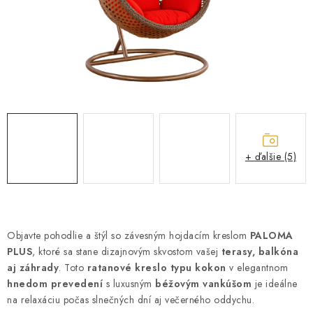
ZÁHRADNÝ NÁBYTOK
TV STOLÍKY
MATRACE
STOJANY A REGÁLY
NOČNÉ STOLÍKY
+ ďalšie (5)
SKRIŇA NA TOPANKY
FAQ - NAJČASTEJŠIE OTÁZKY
Objavte pohodlie a štýl so závesným hojdacím kreslom
PALOMA
PLUS
, ktoré sa stane dizajnovým skvostom vašej
terasy, balkóna
Všeobecné obchodné podmienky
Reklamácia vrátenie tovaru
aj záhrady
. Toto
ratanové kreslo typu kokon
v elegantnom
Kontakty
hnedom prevedení
s luxusným
béžovým vankúšom
je ideálne
na relaxáciu počas slnečných dní aj večerného oddychu.