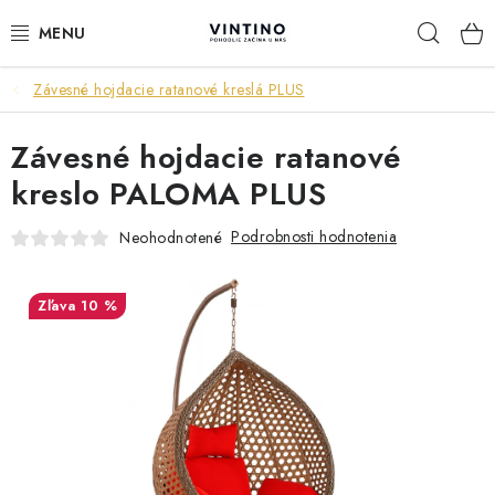
Prejsť
Hľad
na
obsah
Závesné hojdacie ratanové kreslá PLUS
NÁBYTOK
Závesné hojdacie ratanové
VÝPREDAJ
kreslo PALOMA PLUS
ZÁVESNÉ HOJDACIE KRESLÁ
Podrobnosti hodnotenia
Neohodnotené
JEDÁLENSKÉ ZOSTAVY
10 %
JEDÁLENSKÉ STOLY
JEDÁLENSKÉ STOLIČKY
KRESLÁ