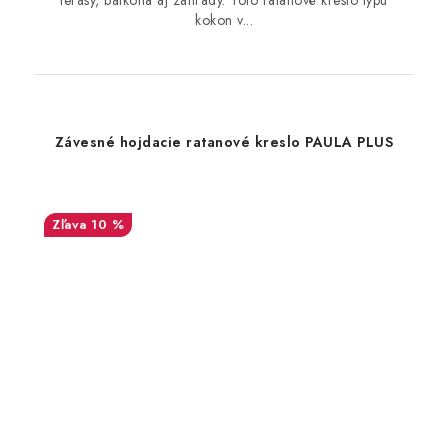
terasy, balkóna aj záhrady. Toto ratanové kreslo typu
kokon v...
Závesné hojdacie ratanové kreslo PAULA PLUS
10 %