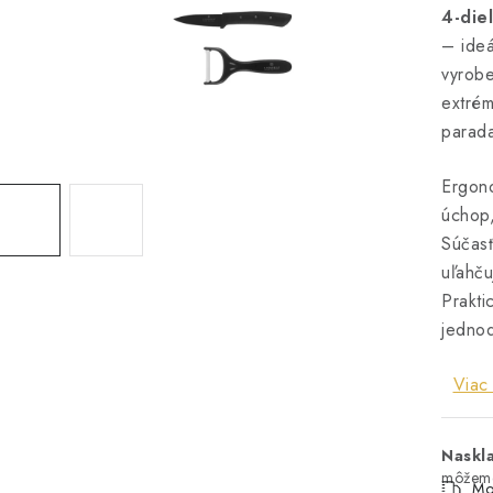
4-die
– ideá
vyrobe
extrém
parada
Ergon
úchop,
Súčasť
uľahču
Prakti
jedno
Viac 
Naskl
Mo