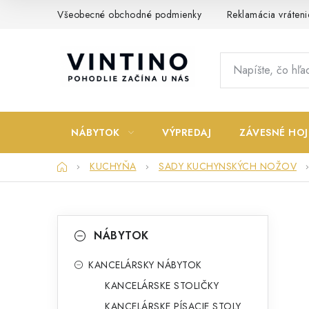
Prejsť
Všeobecné obchodné podmienky
Reklamácia vráteni
na
obsah
NÁBYTOK
VÝPREDAJ
ZÁVESNÉ HOJ
Domov
KUCHYŇA
SADY KUCHYNSKÝCH NOŽOV
B
K
Preskočiť
NÁBYTOK
kategórie
a
o
t
KANCELÁRSKY NÁBYTOK
č
KANCELÁRSKE STOLIČKY
e
n
KANCELÁRSKE PÍSACIE STOLY