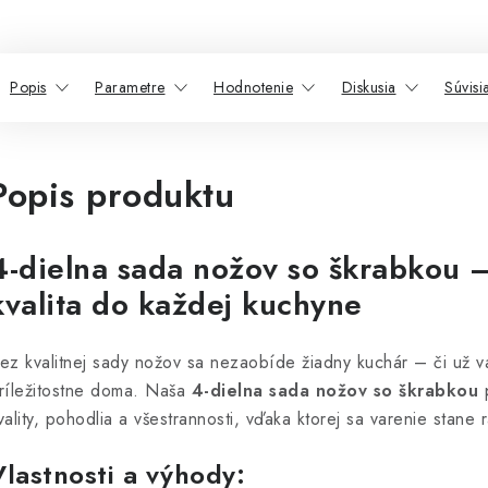
Popis
Parametre
Hodnotenie
Diskusia
Súvisi
Popis produktu
4-dielna sada nožov so škrabkou 
kvalita do každej kuchyne
ez kvalitnej sady nožov sa nezaobíde žiadny kuchár – či už va
ríležitostne doma. Naša
4-dielna sada nožov so škrabkou
p
vality, pohodlia a všestrannosti, vďaka ktorej sa varenie stane
Vlastnosti a výhody: