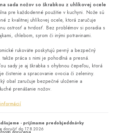
lna sada nožov so škrabkou z uhlíkovej ocele
lna pre každodenné použitie v kuchyni. Nože sú
né z kvalitnej uhlíkovej ocele, ktorá zaručuje
nu ostrosť a tvrdosť. Bez problémov si poradia s
jkami, chlebom, syrom či inými potravinami.
omické rukoväte poskytujú pevný a bezpečný
 takže práca s nimi je pohodlná a presná.
ou sady je aj škrabka s ohybnou čepeľou, ktorá
je čistenie a spracovanie ovocia či zeleniny.
cký obal zaručuje bezpečné uloženie a
duché prenášanie nožov.
informácií
adňujeme - prijímame predobjeddnávky
17.8.2026
žnosti doručenia