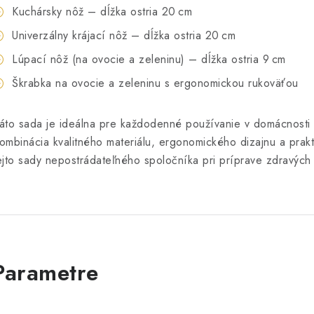
Kuchársky nôž – dĺžka ostria 20 cm
Univerzálny krájací nôž – dĺžka ostria 20 cm
Lúpací nôž (na ovocie a zeleninu) – dĺžka ostria 9 cm
Škrabka na ovocie a zeleninu s ergonomickou rukoväťou
áto sada je ideálna pre každodenné používanie v domácnosti a
ombinácia kvalitného materiálu, ergonomického dizajnu a prakt
ejto sady nepostrádateľného spoločníka pri príprave zdravých 