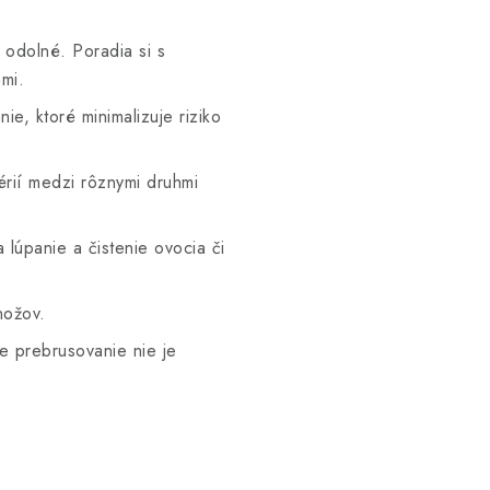
odolné. Poradia si s
mi.
, ktoré minimalizuje riziko
rií medzi rôznymi druhmi
 lúpanie a čistenie ovocia či
nožov.
 prebrusovanie nie je