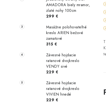
AMADORA biely mramor,
zlaté nohy 100cm
299 €
Masážne polohovateľné
kreslo ARIEN bežové
zamatové
T
315 €
K
t
Závesné hojdacie
ratanové dvojkreslo
VENDY sivé
229 €
Závesné hojdacie
ratanové dvojkreslo
VIVIEN hnedé
229 €