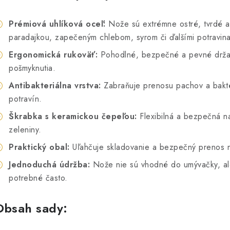
Prémiová uhlíková oceľ:
Nože sú extrémne ostré, tvrdé a 
paradajkou, zapečeným chlebom, syrom či ďalšími potravina
Ergonomická rukoväť:
Pohodlné, bezpečné a pevné držanie
pošmyknutia.
Antibakteriálna vrstva:
Zabraňuje prenosu pachov a bakté
potravín.
Škrabka s keramickou čepeľou:
Flexibilná a bezpečná na
zeleniny.
Praktický obal:
Uľahčuje skladovanie a bezpečný prenos 
Jednoduchá údržba:
Nože nie sú vhodné do umývačky, ale
potrebné často.
Obsah sady: