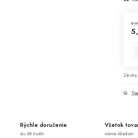
9,9
5
Jed
Záruka
:
Tla
Rýchle doručenie
Všetok tova
do 48 hodín
máme skladom