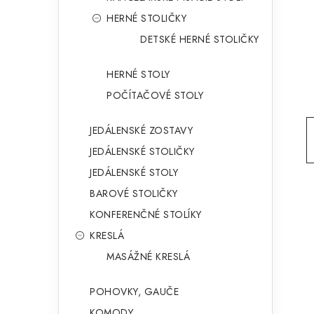
g
ý
HERNÉ STOLIČKY
ó
DETSKÉ HERNÉ STOLIČKY
p
r
a
i
HERNÉ STOLY
e
n
POČÍTAČOVÉ STOLY
e
JEDÁLENSKÉ ZOSTAVY
l
JEDÁLENSKÉ STOLIČKY
JEDÁLENSKÉ STOLY
BAROVÉ STOLIČKY
KONFERENČNÉ STOLÍKY
KRESLÁ
MASÁŽNÉ KRESLÁ
POHOVKY, GAUČE
KOMODY