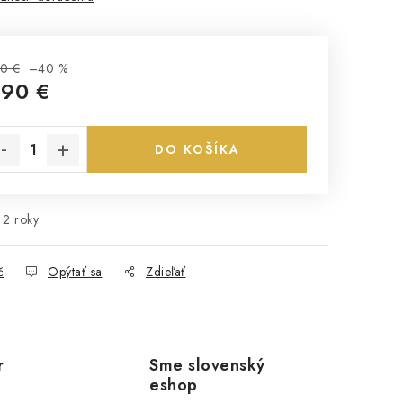
0 €
–40 %
,90 €
notková cena:
DO KOŠÍKA
2 roky
č
Opýtať sa
Zdieľať
r
Sme slovenský
eshop