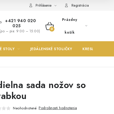
Prihlásenie
Registrácia
Prázdny
+421 940 020
025
NÁKUPNÝ
(po – pia: 9:00 – 15:00)
košík
KOŠÍK
É STOLY
JEDÁLENSKÉ STOLIČKY
KRESLÁ
dielna sada nožov so
rabkou
Podrobnosti hodnotenia
Neohodnotené