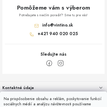
Pomôžeme vám s výberom
Potrebujete s niečím poradiť? Sme tu pre vás!
info
@
vintino.sk
+421 940 020 025
Z
á
Kontaktné údaje
p
ä
Vintino.sk
Na prispôsobenie obsahu a reklám, poskytovanie funkcií
O nás
t
sociálnych médií a analýzu návštevnosti používame
Prevádzkovateľ: LAURES s.r.o.