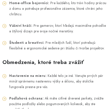
ZÁHRADNÝ NÁBYTOK
Home-office bojovníci:
Pre každého, kto trávi hodiny prácou
z domu a potrebuje profesionálne zázemie, ktoré chráni jeho
TV STOLÍKY
chrbticu.
MATRACE
Vášniví hráči:
Pre gamerov, ktorí hľadajú maximálne pohodlie
a štýlový dizajn pre svoje nočné maratóny.
STOJANY A REGÁLY
Študenti a kreatívci:
Pre mladých ľudí, ktorí potrebujú
flexibilné a ergonomické sedenie pri štúdiu či tvorbe projektov.
NOČNÉ STOLÍKY
Obmedzenia, ktoré treba zvážiť
SKRIŇA NA TOPANKY
Nastavenie na mieru:
Každé telo je iné. Venujte prvých pár
FAQ - NAJČASTEJŠIE OTÁZKY
minút správnemu nastaveniu výšky a sklonu, aby stolička
fungovala presne pre vás.
Všeobecné obchodné podmienky
Reklamácia vrátenie tovaru
Kontakty
Podlahová ochrana:
Ak máte citlivé drevené parkety, zvážte
použitie podložky alebo pogumovaných koliesok, aby ste