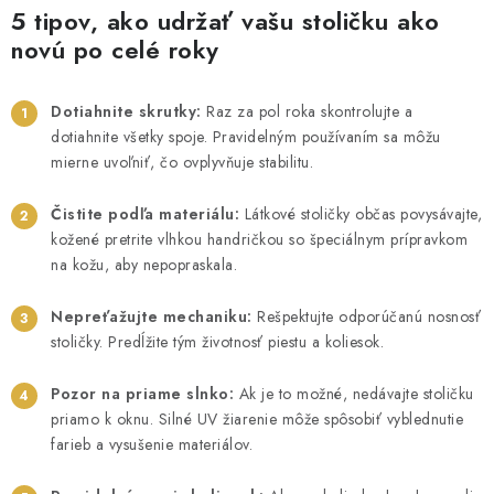
5 tipov, ako udržať vašu stoličku ako
novú po celé roky
Dotiahnite skrutky:
Raz za pol roka skontrolujte a
dotiahnite všetky spoje. Pravidelným používaním sa môžu
mierne uvoľniť, čo ovplyvňuje stabilitu.
Čistite podľa materiálu:
Látkové stoličky občas povysávajte,
kožené pretrite vlhkou handričkou so špeciálnym prípravkom
na kožu, aby nepopraskala.
Nepreťažujte mechaniku:
Rešpektujte odporúčanú nosnosť
stoličky. Predĺžite tým životnosť piestu a koliesok.
Pozor na priame slnko:
Ak je to možné, nedávajte stoličku
priamo k oknu. Silné UV žiarenie môže spôsobiť vyblednutie
farieb a vysušenie materiálov.