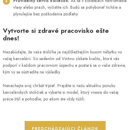
Pravidelný servis koliesok:
Ak sa v kolieskach nahromadia
vlasy alebo prach, vyčistite ich. Budú sa pohybovať tichšie a
plynulejšie bez poškodenia podlahy.
Vytvorte si zdravé pracovisko ešte
dnes!
Nezabúdajte, že vaša stolička je najdôležitejším kusom nábytku vo
vašej kancelárii. So sedením od Vintino získate kvalitu, ktorá vás
podporí v každom pracovnom úspechu a postará sa o vaše zdravie,
kým vy sa sústredíte na výsledky.
Nenechajte svoj chrbát trpieť. Prejdite si našu aktuálnu ponuku
kancelárskych stoličiek a vyberte si model, ktorý vnesie do vašej
práce štýl a pohodlie, po akom ste vždy túžili.
PREDCHÁDZAJÚCI ČLÁNOK