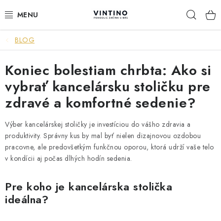
Prejsť
Hľad
na
obsah
BLOG
NÁBYTOK
Koniec bolestiam chrbta: Ako si
VÝPREDAJ
vybrať kancelársku stoličku pre
ZÁVESNÉ HOJDACIE KRESLÁ
zdravé a komfortné sedenie?
JEDÁLENSKÉ ZOSTAVY
Výber kancelárskej stoličky je investíciou do vášho zdravia a
produktivity. Správny kus by mal byť nielen dizajnovou ozdobou
JEDÁLENSKÉ STOLY
pracovne, ale predovšetkým funkčnou oporou, ktorá udrží vaše telo
v kondícii aj počas dlhých hodín sedenia.
JEDÁLENSKÉ STOLIČKY
Pre koho je kancelárska stolička
KRESLÁ
ideálna?