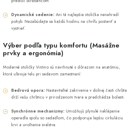
predišli škrabancom.
Dynamické sedenie:
Ani tá najlepšia stolička nenahradí
pohyb. Nezabúdajte sa každú hodinu na chvíľu postaviť a
vystrieť.
Výber podľa typu komfortu (Masážne
prvky a ergonómia)
Moderné stoličky Vintino sú navrhnuté s dôrazom na anatómiu,
ktorá uľavuje telu pri sedavom zamestnaní:
Bedrová opora:
Nastaviteľné zakrivenie v dolnej časti chrbta
drží vašu chrbticu v prirodzenom tvare a predchádza bolesti.
Synchrónne mechanizmy:
Umožňujú plynulé naklápanie
operadla spolu so sedadlom, čo podporuje lepšiu cirkuláciu
krvi a uvoľnenie svalstva.