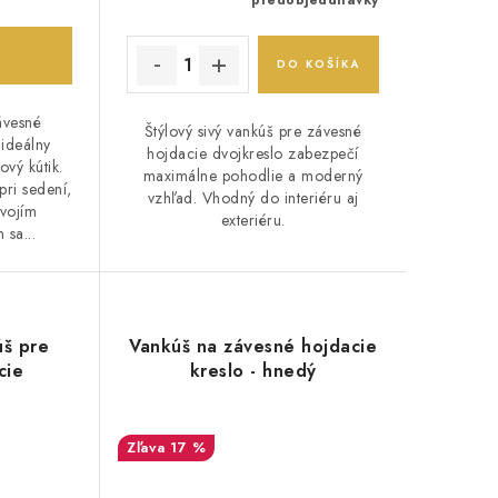
predobjeddnávky
DO KOŠÍKA
ávesné
Štýlový sivý vankúš pre závesné
 ideálny
hojdacie dvojkreslo zabezpečí
vý kútik.
maximálne pohodlie a moderný
pri sedení,
vzhľad. Vhodný do interiéru aj
svojím
exteriéru.
 sa...
úš pre
Vankúš na závesné hojdacie
cie
kreslo - hnedý
17 %