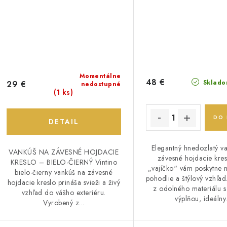
Momentálne
48 €
Sklado
29 €
nedostupné
(1 ks)
DO 
DETAIL
Elegantný hnedozlatý v
VANKÚŠ NA ZÁVESNÉ HOJDACIE
závesné hojdacie kres
KRESLO – BIELO-ČIERNÝ Vintino
„vajíčko“ vám poskytne 
bielo-čierny vankúš na závesné
pohodlie a štýlový vzhľa
hojdacie kreslo prináša svieži a živý
z odolného materiálu 
vzhľad do vášho exteriéru.
výplňou, ideálny.
Vyrobený z...