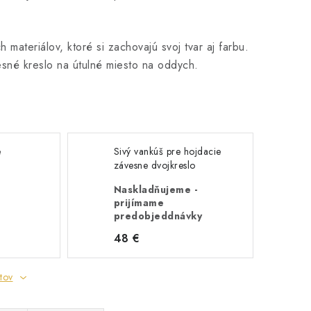
materiálov, ktoré si zachovajú svoj tvar aj farbu.
sné kreslo na útulné miesto na oddych.
e
Sivý vankúš pre hojdacie
závesne dvojkreslo
Naskladňujeme -
prijímame
predobjeddnávky
48 €
tov