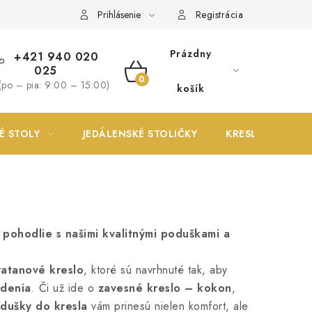
Prihlásenie
Registrácia
Prázdny
+421 940 020
025
NÁKUPNÝ
(po – pia: 9:00 – 15:00)
košík
KOŠÍK
É STOLY
JEDÁLENSKÉ STOLIČKY
KRESLÁ
pohodlie s našimi kvalitnými poduškami a
ratanové kreslo
, ktoré sú navrhnuté tak, aby
edenia
. Či už ide o
zavesné kreslo – kokon
,
dušky do kresla
vám prinesú nielen komfort, ale