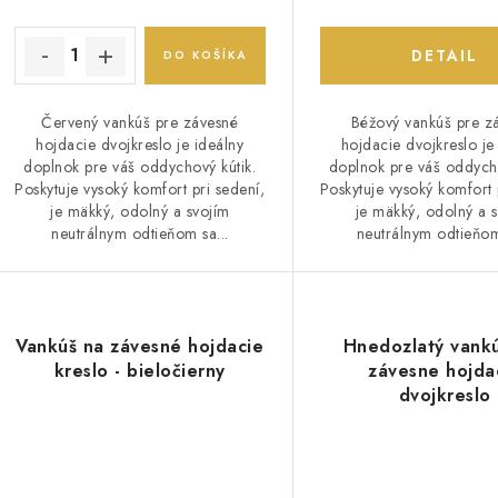
k
k
t
DETAIL
DO KOŠÍKA
o
o
Červený vankúš pre závesné
Béžový vankúš pre z
v
v
hojdacie dvojkreslo je ideálny
hojdacie dvojkreslo je
doplnok pre váš oddychový kútik.
doplnok pre váš oddycho
Poskytuje vysoký komfort pri sedení,
Poskytuje vysoký komfort 
je mäkký, odolný a svojím
je mäkký, odolný a 
neutrálnym odtieňom sa...
neutrálnym odtieňom
Vankúš na závesné hojdacie
Hnedozlatý vank
kreslo - bieločierny
závesne hojda
dvojkreslo