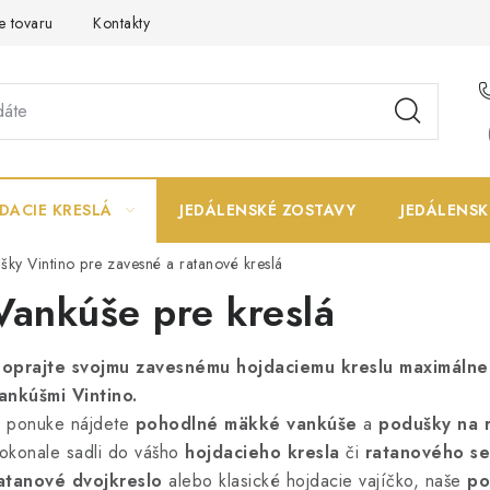
e tovaru
Kontakty
DACIE KRESLÁ
JEDÁLENSKÉ ZOSTAVY
JEDÁLENSK
ky Vintino pre zavesné a ratanové kreslá
Vankúše pre kreslá
oprajte svojmu zavesnému hojdaciemu kreslu maximálne 
ankúšmi Vintino.
 ponuke nájdete
pohodlné mäkké vankúše
a
podušky na 
okonale sadli do vášho
hojdacieho kresla
či
ratanového s
atanové dvojkreslo
alebo klasické hojdacie vajíčko, naše
po