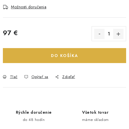
Možnosti doručenia
97 €
Jednotková cena:
DO KOŠÍKA
Tlač
Opýtať sa
Zdieľať
Rýchle doručenie
Všetok tovar
do 48 hodín
máme skladom