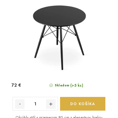
72 €
(>5 ks)
Skladom
DO KOŠÍKA
Okrúhly stôl s priemerom 80 cm s elegantnou bielou