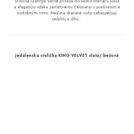
Stolička George Velvet prináša do vášho interiéru luxus
a eleganciu vďaka zamatovému čalúneniu s prešívaním a
ozdobnými nitmi. Masívne drevené nohy zabezpečujú
stabilitu a dlhú...
Jedálenská stolička KING VELVET zlatá/ bežová