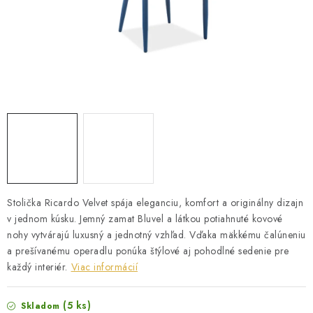
ZÁHRADNÝ NÁBYTOK
TV STOLÍKY
MATRACE
STOJANY A REGÁLY
NOČNÉ STOLÍKY
SKRIŇA NA TOPANKY
Stolička Ricardo Velvet spája eleganciu, komfort a originálny dizajn
v jednom kúsku. Jemný zamat Bluvel a látkou potiahnuté kovové
FAQ - NAJČASTEJŠIE OTÁZKY
nohy vytvárajú luxusný a jednotný vzhľad. Vďaka mäkkému čalúneniu
a prešívanému operadlu ponúka štýlové aj pohodlné sedenie pre
Všeobecné obchodné podmienky
Reklamácia vrátenie tovaru
každý interiér.
Viac informácií
Kontakty
(5 ks)
Skladom