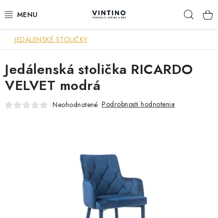
Prejsť
Hľad
na
obsah
JEDÁLENSKÉ STOLIČKY
NÁBYTOK
Jedálenská stolička RICARDO
VÝPREDAJ
VELVET modrá
ZÁVESNÉ HOJDACIE KRESLÁ
Podrobnosti hodnotenia
Neohodnotené
JEDÁLENSKÉ ZOSTAVY
JEDÁLENSKÉ STOLY
JEDÁLENSKÉ STOLIČKY
KRESLÁ