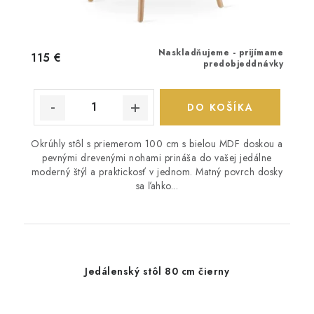
Naskladňujeme - prijímame
115 €
predobjeddnávky
DO KOŠÍKA
Okrúhly stôl s priemerom 100 cm s bielou MDF doskou a
pevnými drevenými nohami prináša do vašej jedálne
moderný štýl a praktickosť v jednom. Matný povrch dosky
sa ľahko...
Jedálenský stôl 80 cm čierny