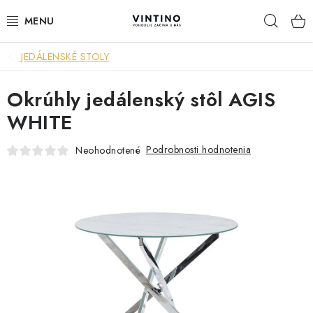
Prejsť
Hľad
na
obsah
JEDÁLENSKÉ STOLY
NÁBYTOK
Okrúhly jedálenský stôl AGIS
VÝPREDAJ
WHITE
ZÁVESNÉ HOJDACIE KRESLÁ
Podrobnosti hodnotenia
Neohodnotené
JEDÁLENSKÉ ZOSTAVY
JEDÁLENSKÉ STOLY
JEDÁLENSKÉ STOLIČKY
KRESLÁ