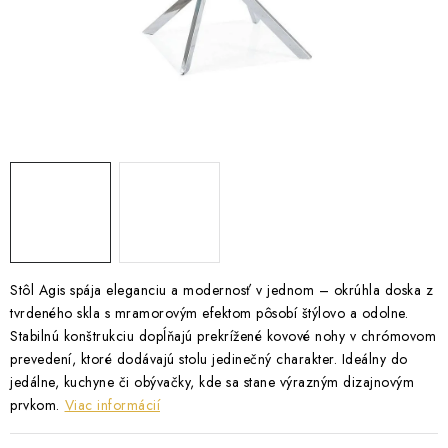
ZÁHRADNÝ NÁBYTOK
TV STOLÍKY
MATRACE
STOJANY A REGÁLY
NOČNÉ STOLÍKY
SKRIŇA NA TOPANKY
Stôl Agis spája eleganciu a modernosť v jednom – okrúhla doska z
tvrdeného skla s mramorovým efektom pôsobí štýlovo a odolne.
FAQ - NAJČASTEJŠIE OTÁZKY
Stabilnú konštrukciu dopĺňajú prekrížené kovové nohy v chrómovom
prevedení, ktoré dodávajú stolu jedinečný charakter. Ideálny do
Všeobecné obchodné podmienky
Reklamácia vrátenie tovaru
jedálne, kuchyne či obývačky, kde sa stane výrazným dizajnovým
Kontakty
prvkom.
Viac informácií