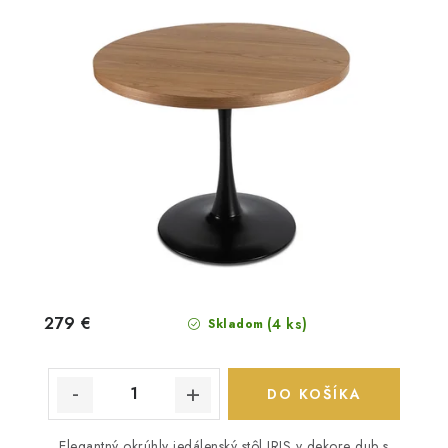
279 €
(4 ks)
Skladom
DO KOŠÍKA
Elegantný okrúhly jedálenský stôl IRIS v dekore dub s