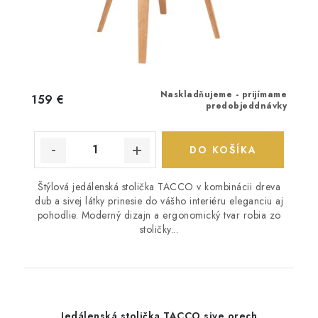
Naskladňujeme - prijímame
159 €
predobjeddnávky
DO KOŠÍKA
Štýlová jedálenská stolička TACCO v kombinácii dreva
dub a sivej látky prinesie do vášho interiéru eleganciu aj
pohodlie. Moderný dizajn a ergonomický tvar robia zo
stoličky...
Jedálenská stolička TACCO sive orech