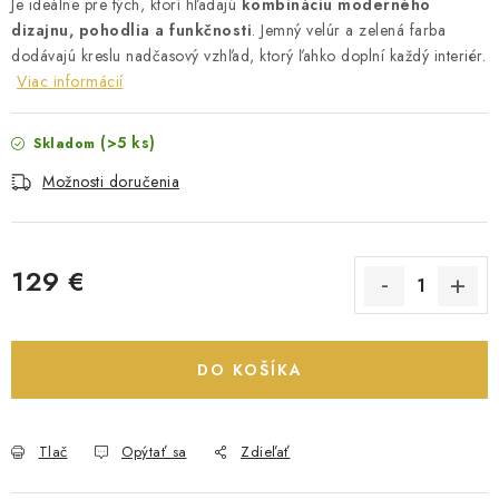
Je ideálne pre tých, ktorí hľadajú
kombináciu moderného
dizajnu, pohodlia a funkčnosti
. Jemný velúr a zelená farba
dodávajú kreslu nadčasový vzhľad, ktorý ľahko doplní každý interiér.
Viac informácií
(>5 ks)
Skladom
Možnosti doručenia
129 €
Jednotková cena:
DO KOŠÍKA
Tlač
Opýtať sa
Zdieľať