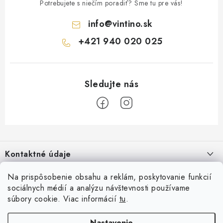
Potrebujete s niečím poradiť? Sme tu pre vás!
info
@
vintino.sk
+421 940 020 025
Z
á
Kontaktné údaje
p
ä
Vintino.sk
Na prispôsobenie obsahu a reklám, poskytovanie funkcií
O nás
t
sociálnych médií a analýzu návštevnosti používame
Prevádzkovateľ: LAURES s.r.o.
i
súbory cookie. Viac informácií
tu
.
Všeobecné obchodné podmienky
Prihlásenie
e
IČO: 54761158
Reklamácia a vrátenia tovaru
Nastavenie
E-mail