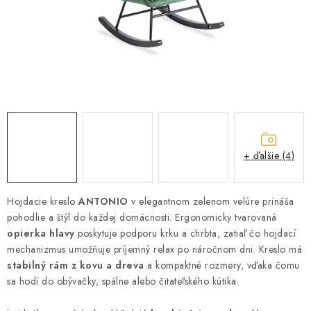
ZÁHRADNÝ NÁBYTOK
TV STOLÍKY
MATRACE
STOJANY A REGÁLY
NOČNÉ STOLÍKY
+ ďalšie (4)
SKRIŇA NA TOPANKY
Hojdacie kreslo
ANTONIO
v elegantnom zelenom velúre prináša
pohodlie a štýl do každej domácnosti. Ergonomicky tvarovaná
FAQ - NAJČASTEJŠIE OTÁZKY
opierka hlavy
poskytuje podporu krku a chrbta, zatiaľ čo hojdací
mechanizmus umožňuje príjemný relax po náročnom dni. Kreslo má
Všeobecné obchodné podmienky
Reklamácia vrátenie tovaru
stabilný rám z kovu a dreva
a kompaktné rozmery, vďaka čomu
Kontakty
sa hodí do obývačky, spálne alebo čitateľského kútika.