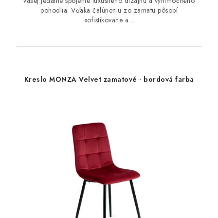
vašej jedálne spojenie luxusného dizajnu a výnimočného
pohodlia. Vďaka čalúneniu zo zamatu pôsobí
sofistikovane a...
Kreslo MONZA Velvet zamatové - bordová farba