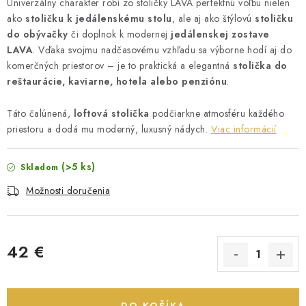
Univerzálny charakter robí zo stoličky LAVA perfektnú voľbu nielen
ako
stoličku k jedálenskému stolu
, ale aj ako štýlovú
stoličku
do obývačky
či doplnok k modernej
jedálenskej zostave
LAVA
. Vďaka svojmu nadčasovému vzhľadu sa výborne hodí aj do
komerčných priestorov – je to praktická a elegantná
stolička do
reštaurácie, kaviarne, hotela alebo penziónu
.
Táto čalúnená,
loftová stolička
podčiarkne atmosféru každého
priestoru a dodá mu moderný, luxusný nádych.
Viac informácií
(>5 ks)
Skladom
Možnosti doručenia
42 €
Jednotková cena: