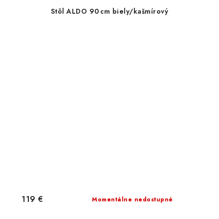
Stôl ALDO 90 cm biely/kašmírový
119 €
Momentálne nedostupné