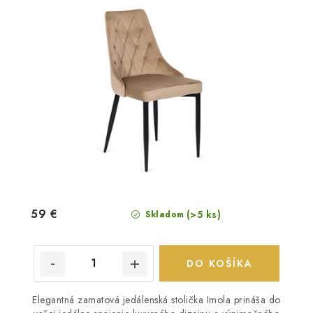
59 €
(>5 ks)
Skladom
DO KOŠÍKA
Elegantná zamatová jedálenská stolička Imola prináša do