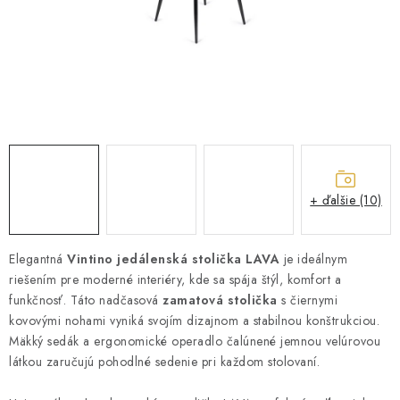
ZÁHRADNÝ NÁBYTOK
TV STOLÍKY
MATRACE
STOJANY A REGÁLY
NOČNÉ STOLÍKY
+ ďalšie (10)
SKRIŇA NA TOPANKY
Elegantná
Vintino
jedálenská stolička LAVA
je ideálnym
riešením pre moderné interiéry, kde sa spája štýl, komfort a
FAQ - NAJČASTEJŠIE OTÁZKY
funkčnosť. Táto nadčasová
zamatová stolička
s čiernymi
kovovými nohami vyniká svojím dizajnom a stabilnou konštrukciou.
Všeobecné obchodné podmienky
Reklamácia vrátenie tovaru
Mäkký sedák a ergonomické operadlo čalúnené jemnou velúrovou
Kontakty
látkou zaručujú pohodlné sedenie pri každom stolovaní.