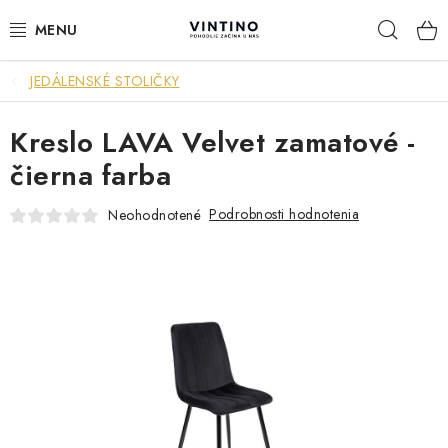
Prejsť
Hľad
na
obsah
JEDÁLENSKÉ STOLIČKY
NÁBYTOK
Kreslo LAVA Velvet zamatové -
VÝPREDAJ
čierna farba
ZÁVESNÉ HOJDACIE KRESLÁ
Podrobnosti hodnotenia
Neohodnotené
JEDÁLENSKÉ ZOSTAVY
JEDÁLENSKÉ STOLY
JEDÁLENSKÉ STOLIČKY
KRESLÁ