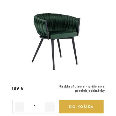
Naskladňujeme - prijímame
189 €
predobjeddnávky
DO KOŠÍKA