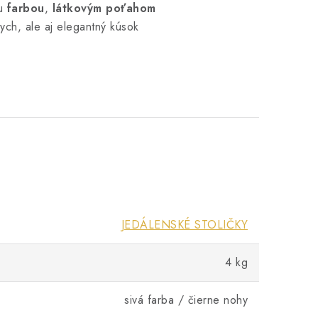
u
farbou
,
látkovým poťahom
ch, ale aj elegantný kúsok
JEDÁLENSKÉ STOLIČKY
4 kg
sivá farba / čierne nohy