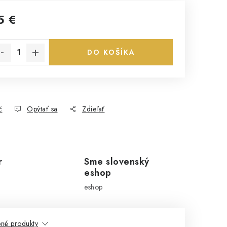
5 €
notková cena:
DO KOŠÍKA
č
Opýtať sa
Zdieľať
r
Sme slovenský
eshop
eshop
né produkty