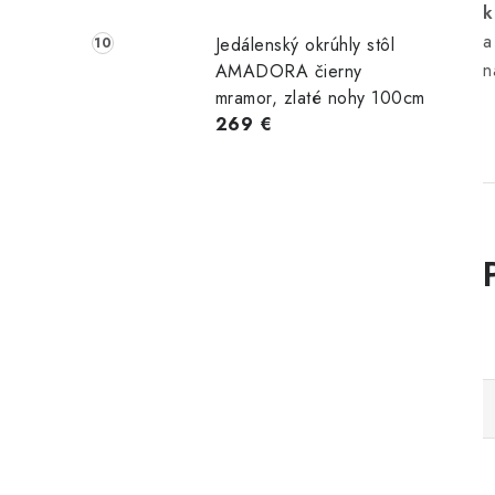
k
Jedálenský okrúhly stôl
n
AMADORA čierny
mramor, zlaté nohy 100cm
269 €