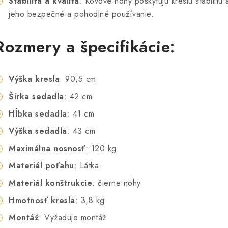
Stabilita a kvalita
: Kovové nohy poskytujú kreslu stabilitu
jeho bezpečné a pohodlné používanie.
Rozmery a špecifikácie:
Výška kresla
: 90,5 cm
Šírka sedadla
: 42 cm
Hĺbka sedadla
: 41 cm
Výška sedadla
: 43 cm
Maximálna nosnosť
: 120 kg
Materiál poťahu
: Látka
Materiál konštrukcie
: čierne nohy
Hmotnosť kresla
: 3,8 kg
Montáž
: Vyžaduje montáž