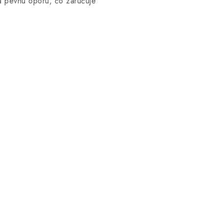
 a pevnú oporu, čo zaručuje