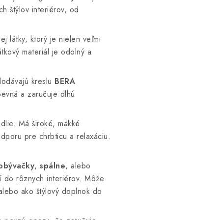
h štýlov interiérov, od
ej látky, ktorý je nielen veľmi
tkový materiál je odolný a
odávajú kreslu
BERA
pevná a zaručuje dlhú
dlie. Má široké, mäkké
dporu pre chrbticu a relaxáciu.
obývačky
,
spálne
, alebo
í do rôznych interiérov. Môže
 alebo ako štýlový doplnok do