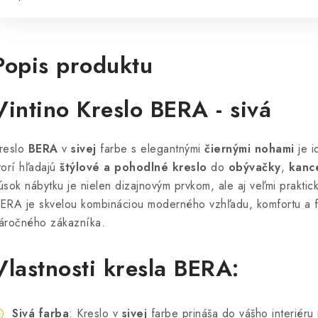
Popis produktu
Vintino Kreslo BERA - sivá
reslo
BERA
v
sivej
farbe s elegantnými
čiernými nohami
je i
torí hľadajú
štýlové a pohodlné kreslo
do
obývačky
,
kance
úsok nábytku je nielen dizajnovým prvkom, ale aj veľmi prakti
ERA je skvelou kombináciou moderného vzhľadu, komfortu a fu
áročného zákazníka.
Vlastnosti kresla BERA:
Sivá farba
: Kreslo v
sivej
farbe prináša do vášho interiéru