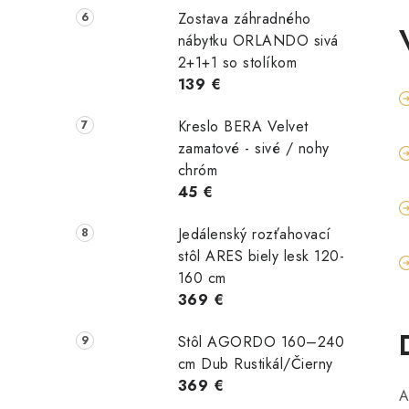
Zostava záhradného
nábytku ORLANDO sivá
2+1+1 so stolíkom
139 €
Kreslo BERA Velvet
zamatové - sivé / nohy
chróm
45 €
Jedálenský rozťahovací
stôl ARES biely lesk 120-
160 cm
369 €
Stôl AGORDO 160–240
cm Dub Rustikál/Čierny
369 €
A