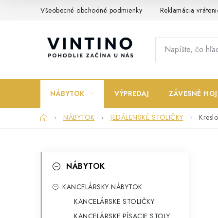
Prejsť
Všeobecné obchodné podmienky
Reklamácia vráteni
na
obsah
NÁBYTOK
VÝPREDAJ
ZÁVESNÉ HOJ
Domov
NÁBYTOK
JEDÁLENSKÉ STOLIČKY
Kreslo
B
K
Preskočiť
NÁBYTOK
kategórie
a
o
t
KANCELÁRSKY NÁBYTOK
č
KANCELÁRSKE STOLIČKY
e
n
KANCELÁRSKE PÍSACIE STOLY