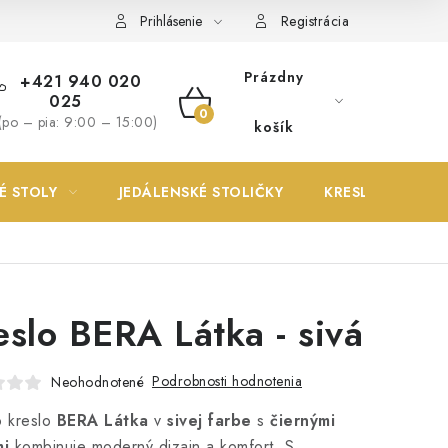
Prihlásenie
Registrácia
Prázdny
+421 940 020
025
NÁKUPNÝ
(po – pia: 9:00 – 15:00)
košík
KOŠÍK
É STOLY
JEDÁLENSKÉ STOLIČKY
KRESLÁ
eslo BERA Látka - sivá
Podrobnosti hodnotenia
Neohodnotené
o kreslo
BERA Látka
v
sivej farbe
s
čiernými
i
kombinuje moderný dizajn a komfort. S