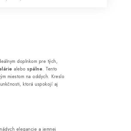
deálnym doplnkom pre tých,
lárie
alebo
spálne
. Tento
ckým miestom na oddych. Kreslo
nkčnosti, ktorá uspokojí aj
 nádych elegancie a jemnej