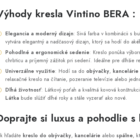
Výhody kresla Vintino BERA :
Elegancia a moderný dizajn
: Sivá farba v kombinácii s 
vytvára elegantný a nadčasový dizajn, ktorý sa hodí do ak
Pohodlné a ergonomické sedenie
: Kreslo ponúka výbor
chrbticu a príjemný zážitok pri sedení. Ideálne pre dlhšie r
Univerzálne využitie
: Hodí sa do
obývačky
,
kancelárie
relaxačné kreslo na čítanie, pozeranie televízie alebo je
Dlhá životnosť
: Látkový poťah a kvalitná kovová konštrukc
Látka
bude slúžiť dlhé roky a stále vyzerať ako nové.
Doprajte si luxus a pohodlie 
k hľadáte
kreslo do obývačky
,
kancelárie
alebo
spálne
, k