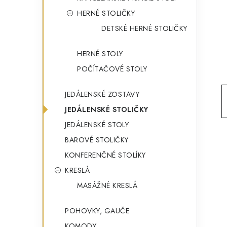
g
ý
HERNÉ STOLIČKY
ó
DETSKÉ HERNÉ STOLIČKY
p
r
a
i
HERNÉ STOLY
e
n
POČÍTAČOVÉ STOLY
e
JEDÁLENSKÉ ZOSTAVY
l
JEDÁLENSKÉ STOLIČKY
JEDÁLENSKÉ STOLY
BAROVÉ STOLIČKY
KONFERENČNÉ STOLÍKY
KRESLÁ
MASÁŽNÉ KRESLÁ
POHOVKY, GAUČE
KOMODY