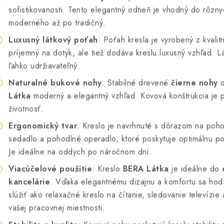
sofistikovanosti. Tento elegantný odtieň je vhodný do rôznyc
moderného až po tradičný.
Luxusný látkový poťah
: Poťah kresla je vyrobený z kvalitn
príjemný na dotyk, ale tiež dodáva kreslu luxusný vzhľad. Lá
ľahko udržiavateľný.
Naturalné bukové nohy
: Stabilné drevené
čierne nohy
d
Látka
moderný a elegantný vzhľad. Kovová konštrukcia je 
životnosť.
Ergonomický tvar
: Kreslo je navrhnuté s dôrazom na poho
sedadlo a pohodlné operadlo, ktoré poskytuje optimálnu po
Je ideálne na oddych po náročnom dni.
Viacúčelové použitie
: Kreslo
BERA Látka
je ideálne do
kancelárie
. Vďaka elegantnému dizajnu a komfortu sa hod
slúžiť ako relaxačné kreslo na čítanie, sledovanie televízie
vašej pracovnej miestnosti.