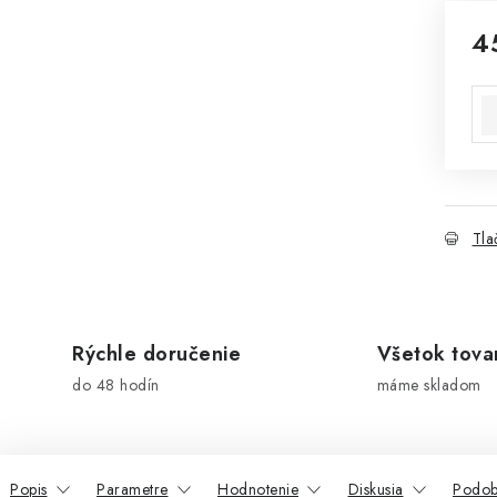
4
Jed
Tla
Rýchle doručenie
Všetok tova
do 48 hodín
máme skladom
Popis
Parametre
Hodnotenie
Diskusia
Podob