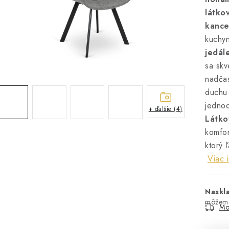
látko
kance
kuchy
jedál
sa skv
nadča
duch
jednod
+ ďalšie (4)
Látko
komfor
ktorý 
Viac 
Naskl
Mo