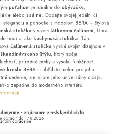
vým poťahom
je ideálne do
obývačky
,
lárie
alebo
spálne
. Dodajte svojej jedálni či
ni eleganciu a pohodlie s modelom
BERA
– štýlová
enská stolička
v sivom
látkovom čalúnení
, ktorá
ele hodí aj ako
kuchynská stolička
. Táto
sová
čalúnená stolička
vyniká svojim dizajnom v
u
škandinávskeho štýlu
, ktorý spája
uchosť, prírodné prvky a vysokú funkčnosť.
vé kreslo
BERA
si obľúbite nielen pre jeho
tné sedenie, ale aj pre jeho univerzálny dizajn,
ľahko zapadne do moderného interiéru.
informácií
adňujeme - prijímame predobjeddnávky
17.8.2026
žnosti doručenia