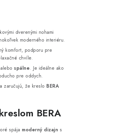
bukovými dverenými nohami
éhokoľvek moderného interiéru.
ný komfort, podporu pre
elaxačné chvíle.
alebo
spálne
. Je ideálne ako
dnoducho pre oddych.
ia zaručujú, že kreslo
BERA
s kreslom BERA
toré spája
moderný dizajn
s