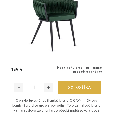
Naskladňujeme - prijímame
189 €
predobjeddnávky
DO KOŠÍKA
Objavte luxusné jedálenské kreslo ORION – štýlovú
kombináciu elegancie a pohodlia. Toto zamatové kreslo
v smaragdovo zelenej farbe pôsobí nadčasovo a dodá