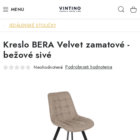
Prejsť
Hľad
na
obsah
JEDÁLENSKÉ STOLIČKY
NÁBYTOK
Kreslo BERA Velvet zamatové -
VÝPREDAJ
bežové sivé
ZÁVESNÉ HOJDACIE KRESLÁ
Podrobnosti hodnotenia
Neohodnotené
JEDÁLENSKÉ ZOSTAVY
JEDÁLENSKÉ STOLY
JEDÁLENSKÉ STOLIČKY
KRESLÁ