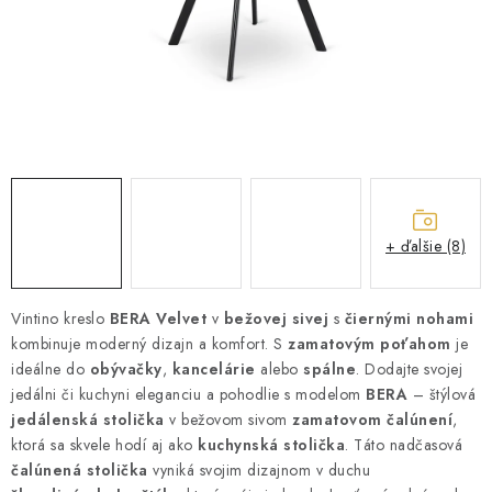
ZÁHRADNÝ NÁBYTOK
TV STOLÍKY
MATRACE
STOJANY A REGÁLY
NOČNÉ STOLÍKY
+ ďalšie (8)
SKRIŇA NA TOPANKY
Vintino kreslo
BERA Velvet
v
bežovej sivej
s
čiernými nohami
kombinuje moderný dizajn a komfort. S
FAQ - NAJČASTEJŠIE OTÁZKY
zamatovým poťahom
je
ideálne do
obývačky
,
kancelárie
alebo
spálne
. Dodajte svojej
jedálni či kuchyni eleganciu a pohodlie s modelom
BERA
– štýlová
Všeobecné obchodné podmienky
Reklamácia vrátenie tovaru
jedálenská stolička
v bežovom sivom
zamatovom čalúnení
,
Kontakty
ktorá sa skvele hodí aj ako
kuchynská stolička
. Táto nadčasová
čalúnená stolička
vyniká svojim dizajnom v duchu