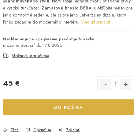
škandinávskeho štýlu
, ktorý spája jednoduchosť, prírodné prvky
a vysokú funkčnosť.
Zamatové kreslo
BERA
si obľúbite nielen pre
jeho komfortné sedenie, ale aj pre jeho univerzálny dizajn, ktorý
ľahko zapadne do moderného interiéru.
Viac informácií
Naskladňujeme - prijímame predobjeddnávky
17.8.2026
Možnosti doručenia
45 €
Jednotková cena:
DO KOŠÍKA
Tlač
Opýtať sa
Zdieľať