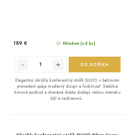
189 €
(>5 ks)
Skladom
DO KOŠÍKA
Elegantný okrúhly konferenčný stolík SILVIO v béžovom
prevedení spája moderný dizajn a funkčnosť. Stabilná
kovová podnož a drevená doska dodajú vášmu interiéru
štýl a nadčasovú...
Okrúhly konferenčný stolík SILVIO 80cm čierny