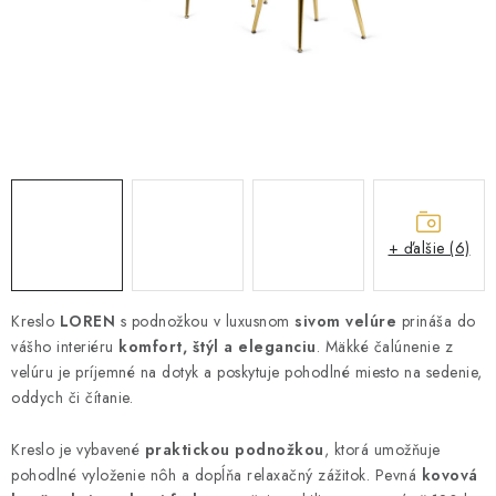
ZÁHRADNÝ NÁBYTOK
TV STOLÍKY
MATRACE
STOJANY A REGÁLY
NOČNÉ STOLÍKY
+ ďalšie (6)
SKRIŇA NA TOPANKY
Kreslo
LOREN
s podnožkou v luxusnom
sivom velúre
prináša do
vášho interiéru
FAQ - NAJČASTEJŠIE OTÁZKY
komfort, štýl a eleganciu
. Mäkké čalúnenie z
velúru je príjemné na dotyk a poskytuje pohodlné miesto na sedenie,
oddych či čítanie.
Všeobecné obchodné podmienky
Reklamácia vrátenie tovaru
Kontakty
Kreslo je vybavené
praktickou podnožkou
, ktorá umožňuje
pohodlné vyloženie nôh a dopĺňa relaxačný zážitok. Pevná
kovová