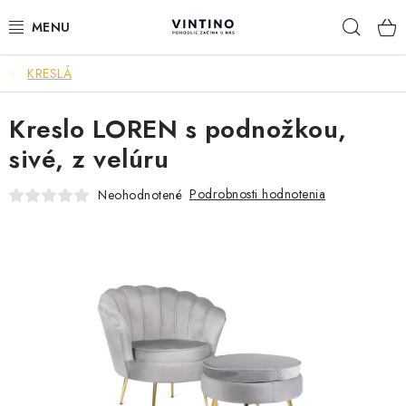
Prejsť
Hľad
na
obsah
KRESLÁ
NÁBYTOK
Kreslo LOREN s podnožkou,
VÝPREDAJ
sivé, z velúru
ZÁVESNÉ HOJDACIE KRESLÁ
Podrobnosti hodnotenia
Neohodnotené
JEDÁLENSKÉ ZOSTAVY
JEDÁLENSKÉ STOLY
JEDÁLENSKÉ STOLIČKY
KRESLÁ