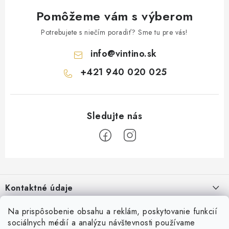
Pomôžeme vám s výberom
Potrebujete s niečím poradiť? Sme tu pre vás!
info
@
vintino.sk
+421 940 020 025
Z
á
Kontaktné údaje
p
ä
Vintino.sk
Na prispôsobenie obsahu a reklám, poskytovanie funkcií
O nás
t
sociálnych médií a analýzu návštevnosti používame
Prevádzkovateľ: LAURES s.r.o.