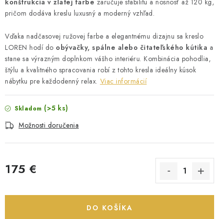
konštrukcia v zlatej farbe
zaručuje stabilitu a nosnosť až 120 kg,
pričom dodáva kreslu luxusný a moderný vzhľad.
Vďaka nadčasovej ružovej farbe a elegantnému dizajnu sa kreslo
LOREN hodí do
obývačky, spálne alebo čitateľského kútika
a
stane sa výrazným doplnkom vášho interiéru. Kombinácia pohodlia,
štýlu a kvalitného spracovania robí z tohto kresla ideálny kúsok
nábytku pre každodenný relax.
Viac informácií
(>5 ks)
Skladom
Možnosti doručenia
175 €
Jednotková cena:
DO KOŠÍKA