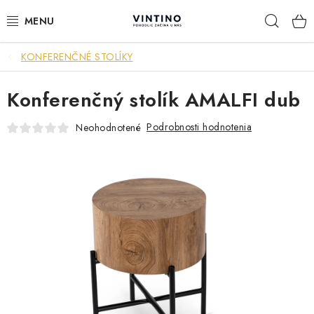
Prejsť
Hľad
na
obsah
KONFERENČNÉ STOLÍKY
NÁBYTOK
Konferenčný stolík AMALFI dub
VÝPREDAJ
Podrobnosti hodnotenia
Neohodnotené
ZÁVESNÉ HOJDACIE KRESLÁ
JEDÁLENSKÉ ZOSTAVY
JEDÁLENSKÉ STOLY
JEDÁLENSKÉ STOLIČKY
KRESLÁ