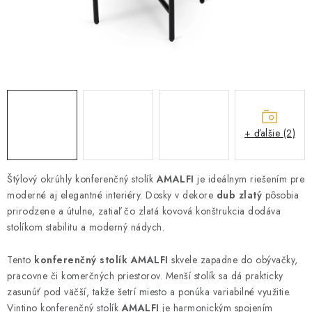
ZÁHRADNÝ NÁBYTOK
TV STOLÍKY
MATRACE
STOJANY A REGÁLY
+ ďalšie (2)
NOČNÉ STOLÍKY
Štýlový okrúhly konferenčný stolík
AMALFI
je ideálnym riešením pre
SKRIŇA NA TOPANKY
moderné aj elegantné interiéry. Dosky v dekore
dub zlatý
pôsobia
prirodzene a útulne, zatiaľ čo zlatá kovová konštrukcia dodáva
FAQ - NAJČASTEJŠIE OTÁZKY
stolíkom stabilitu a moderný nádych.
Všeobecné obchodné podmienky
Reklamácia vrátenie tovaru
Tento
konferenčný stolík AMALFI
skvele zapadne do obývačky,
pracovne či komerčných priestorov. Menší stolík sa dá prakticky
Kontakty
zasunúť pod väčší, takže šetrí miesto a ponúka variabilné využitie.
Vintino konferenčný stolík
AMALFI
je harmonickým spojením