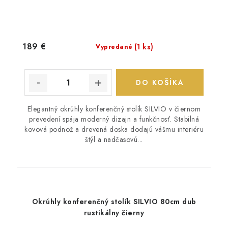
189 €
(1 ks)
Vypredané
DO KOŠÍKA
Elegantný okrúhly konferenčný stolík SILVIO v čiernom
prevedení spája moderný dizajn a funkčnosť. Stabilná
kovová podnož a drevená doska dodajú vášmu interiéru
štýl a nadčasovú...
Okrúhly konferenčný stolík SILVIO 80cm dub
rustikálny čierny