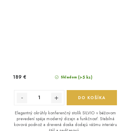
189 €
(>5 ks)
Skladom
DO KOŠÍKA
Elegantný okrúhly konferenčný stolík SILVIO v béžovom
prevedení spája moderný dizajn a funkčnosť. Stabilná
kovová podnož a drevená doska dodajú vášmu interiéru
štýl a nadčasovú...