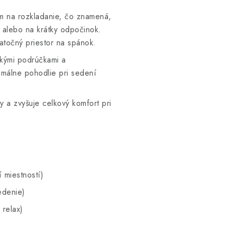
 na rozkladanie, čo znamená,
 alebo na krátky odpočinok.
atočný priestor na spánok.
ckými podrúčkami a
imálne pohodlie pri sedení
a zvyšuje celkový komfort pri
 miestností)
edenie)
relax)