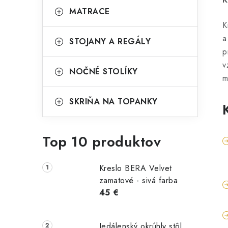
MATRACE
K
a
STOJANY A REGÁLY
p
v
NOČNÉ STOLÍKY
m
SKRIŇA NA TOPANKY
Top 10 produktov
Kreslo BERA Velvet
zamatové - sivá farba
45 €
Jedálenský okrúhly stôl