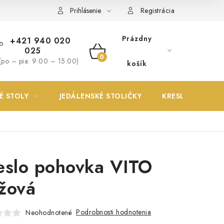
Prihlásenie
Registrácia
Prázdny
+421 940 020
025
NÁKUPNÝ
(po – pia: 9:00 – 15:00)
košík
KOŠÍK
É STOLY
JEDÁLENSKÉ STOLIČKY
KRESLÁ
eslo pohovka VITO
žová
Podrobnosti hodnotenia
Neohodnotené