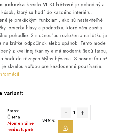
no pohovka kreslo VITO béžové
je pohodlný a
ý kúsok, ktorý sa hodí do každého interiéru.
né je praktickými funkciami, ako sú nastaviteľné
ky, opierka hlavy a podnožka, ktoré vám zaistia
lne pohodlie. S možnosťou rozloženia na lôžko je
e na krátke odpočinok alebo spánok. Tento model
obený z kvalitnej tkaniny a má modernú šedú farbu,
sa hodí do rôznych štýlov bývania. S nosnosťou až
 je skvelou voľbou pre každodenné používanie.
informácií
Farba:
Čierna
349 €
DO
Momentálne
KOŠÍKA
nedostupné