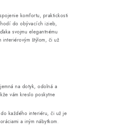
pojenie komfortu, praktickosti
 hodí do obývacích izieb,
 Vďaka svojmu elegantnému
interiérovým štýlom, či už
ríjemná na dotyk, odolná a
takže vám kreslo poskytne
do každého interiéru, či už je
koráciami a iným nábytkom.