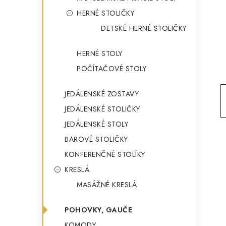
g
ý
HERNÉ STOLIČKY
ó
DETSKÉ HERNÉ STOLIČKY
p
r
a
i
HERNÉ STOLY
e
n
POČÍTAČOVÉ STOLY
e
JEDÁLENSKÉ ZOSTAVY
l
JEDÁLENSKÉ STOLIČKY
JEDÁLENSKÉ STOLY
BAROVÉ STOLIČKY
KONFERENČNÉ STOLÍKY
KRESLÁ
MASÁŽNÉ KRESLÁ
POHOVKY, GAUČE
KOMODY