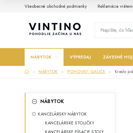
Prejsť
Všeobecné obchodné podmienky
Reklamácia vráteni
na
obsah
NÁBYTOK
VÝPREDAJ
ZÁVESNÉ HOJ
Domov
NÁBYTOK
POHOVKY, GAUČE
Kreslo p
B
K
Preskočiť
NÁBYTOK
kategórie
a
o
t
KANCELÁRSKY NÁBYTOK
č
KANCELÁRSKE STOLIČKY
e
n
KANCELÁRSKE PÍSACIE STOLY