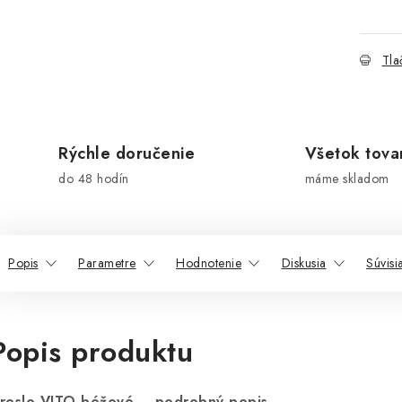
Tla
Rýchle doručenie
Všetok tova
do 48 hodín
máme skladom
Popis
Parametre
Hodnotenie
Diskusia
Súvisi
Popis produktu
reslo VITO béžové – podrobný popis