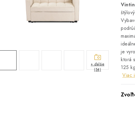
Vinti
štýlov
Vybave
podrúč
maximá
ideáln
je vyr
ktorá 
+ ďalšie
125 kg
(54)
Viac 