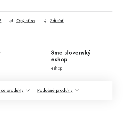
č
Opýtať sa
Zdieľať
r
Sme slovenský
eshop
eshop
ace produkty
Podobné produkty