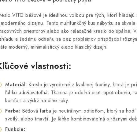
reslo VITO béžové je ideálnou voľbou pre tých, ktorí hľadajú s
 moderného dizajnu. Tento multifunkčný kus nábytku sa skvele
racovných priestorov alebo ako relaxačné kreslo do spálne.
zhľadu a šedému odtieňu sa bez problémov prispôsobí rôznym 
áte moderný, minimalistický alebo klasický dizajn.
Kľúčové vlastnosti:
Materiál:
Kreslo je vyrobené z kvalitnej tkaniny, ktorá je p
ľahko udržiavateľná. Tkanina je odolná proti opotrebeniu, 
komfort a výdrž na dlhé roky.
Farba:
Béžová farba je neutrálnym odtieňom, ktorý sa hodí 
svetlý, alebo tmavší. Je ľahko kombinovateľná s rôznymi de
Funkcie: