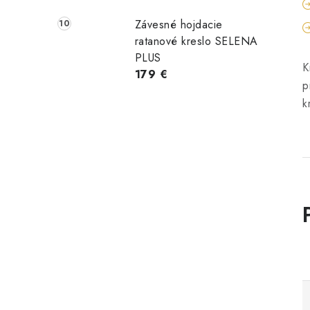
Závesné hojdacie
ratanové kreslo SELENA
PLUS
K
179 €
p
k