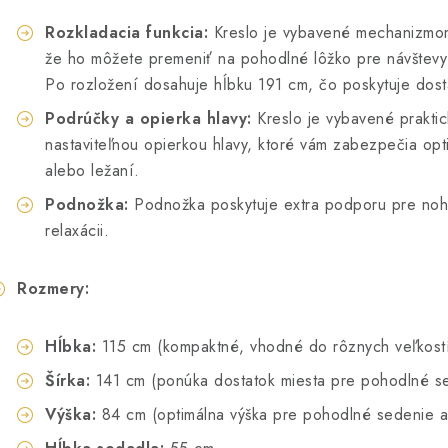
Rozkladacia funkcia:
Kreslo je vybavené mechanizmom
že ho môžete premeniť na pohodlné lôžko pre návštevy
Po rozložení dosahuje hĺbku 191 cm, čo poskytuje dost
Podrúčky a opierka hlavy:
Kreslo je vybavené prakti
nastaviteľnou opierkou hlavy, ktoré vám zabezpečia opt
alebo ležaní.
Podnožka:
Podnožka poskytuje extra podporu pre nohy 
relaxácii.
Rozmery:
Hĺbka:
115 cm (kompaktné, vhodné do rôznych veľkostí
Šírka:
141 cm (ponúka dostatok miesta pre pohodlné s
Výška:
84 cm (optimálna výška pre pohodlné sedenie a 