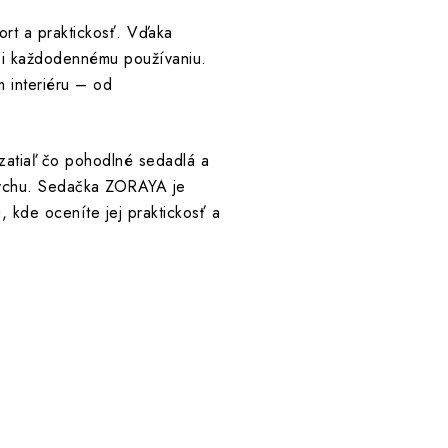
rt a praktickosť. Vďaka
či každodennému používaniu.
 interiéru – od
 zatiaľ čo pohodlné sedadlá a
dychu. Sedačka ZORAYA je
 kde oceníte jej praktickosť a