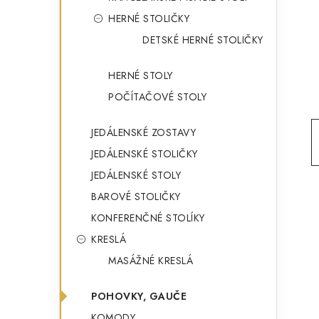
g
ý
HERNÉ STOLIČKY
ó
DETSKÉ HERNÉ STOLIČKY
p
r
a
i
HERNÉ STOLY
e
n
POČÍTAČOVÉ STOLY
e
JEDÁLENSKÉ ZOSTAVY
l
JEDÁLENSKÉ STOLIČKY
JEDÁLENSKÉ STOLY
BAROVÉ STOLIČKY
KONFERENČNÉ STOLÍKY
KRESLÁ
MASÁŽNÉ KRESLÁ
POHOVKY, GAUČE
KOMODY