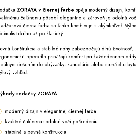
edačka
ZORAYA v čiernej farbe
spája moderný dizajn, komfo
valitnému čalúneniu pôsobí elegantne a zároveň je odolná vo
adčasová čierna farba sa ľahko kombinuje s akýmkoľvek štýlom
inimalistického až po klasický.
evná konštrukcia a stabilné nohy zabezpečujú dlhú životnosť,
rgonomické operadlo prinášajú komfort pri každodennom od
deálnym riešením do obývačky, kancelárie alebo menšieho bytu,
týlový vzhľad.
ýhody sedačky ZORAYA:
moderný dizajn v elegantnej čiernej farbe
kvalitné čalúnenie odolné voči poškodeniu
stabilná a pevná konštrukcia