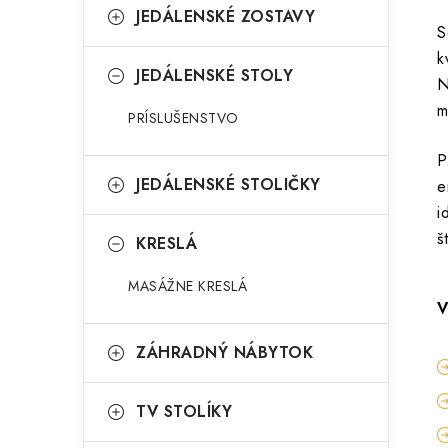
JEDÁLENSKÉ ZOSTAVY
S
k
JEDÁLENSKÉ STOLY
N
m
PRÍSLUŠENSTVO
P
JEDÁLENSKÉ STOLIČKY
e
i
š
KRESLÁ
MASÁŽNE KRESLÁ
V
ZÁHRADNÝ NÁBYTOK
TV STOLÍKY