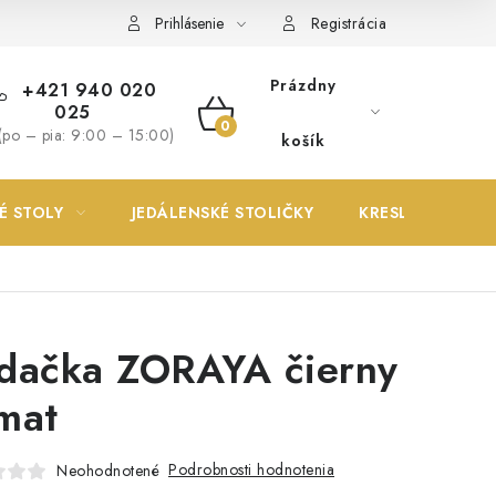
Prihlásenie
Registrácia
Prázdny
+421 940 020
025
NÁKUPNÝ
(po – pia: 9:00 – 15:00)
košík
KOŠÍK
É STOLY
JEDÁLENSKÉ STOLIČKY
KRESLÁ
dačka ZORAYA čierny
mat
Podrobnosti hodnotenia
Neohodnotené