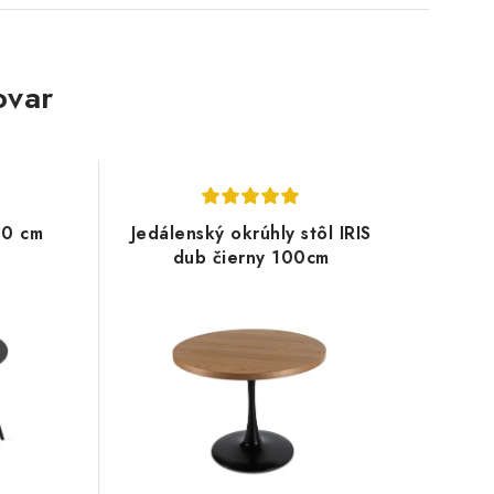
ovar
80 cm
Jedálenský okrúhly stôl IRIS
dub čierny 100cm