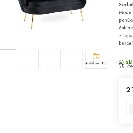
Sedač
Moder
ponúka
čalúne
z tejt
kancel
Sk
+ ďalšie (10)
Mo
2
Jed