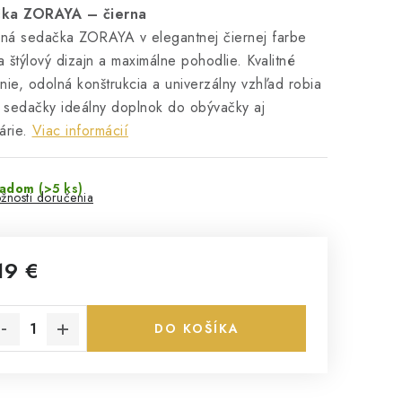
ka ZORAYA – čierna
ná sedačka ZORAYA v elegantnej čiernej farbe
 štýlový dizajn a maximálne pohodlie. Kvalitné
nie, odolná konštrukcia a univerzálny vzhľad robia
o sedačky ideálny doplnok do obývačky aj
árie.
Viac informácií
ladom
(>5 ks)
žnosti doručenia
19 €
notková cena:
DO KOŠÍKA