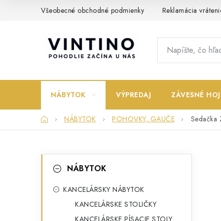
Prejsť
Všeobecné obchodné podmienky
Reklamácia vráteni
na
obsah
NÁBYTOK
VÝPREDAJ
ZÁVESNÉ HOJ
Domov
NÁBYTOK
POHOVKY, GAUČE
Sedačka 
B
K
Preskočiť
NÁBYTOK
kategórie
a
o
t
KANCELÁRSKY NÁBYTOK
č
KANCELÁRSKE STOLIČKY
e
n
KANCELÁRSKE PÍSACIE STOLY