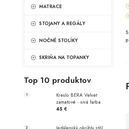
MATRACE
STOJANY A REGÁLY
S
p
NOČNÉ STOLÍKY
SKRIŇA NA TOPANKY
Top 10 produktov
Kreslo BERA Velvet
zamatové - sivá farba
45 €
Jedálenský okrúhly stôl