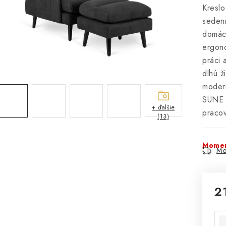
Kreslo
sedeni
domácn
ergono
práci 
dlhú ž
modern
SUNE j
+ ďalšie
pracov
(13)
Momen
Mo
2
Jed