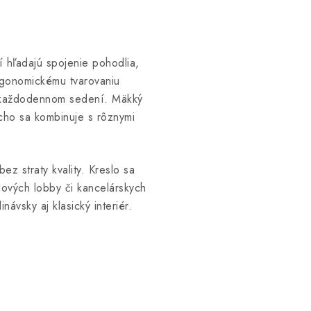
í hľadajú spojenie pohodlia,
ergonomickému tvarovaniu
aj každodennom sedení. Mäkký
cho sa kombinuje s rôznymi
ez straty kvality. Kreslo sa
lových lobby či kancelárskych
vsky aj klasický interiér.