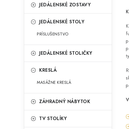
JEDÁLENSKÉ ZOSTAVY
K
JEDÁLENSKÉ STOLY
K
f
PRÍSLUŠENSTVO
p
p
JEDÁLENSKÉ STOLIČKY
t
KRESLÁ
R
s
MASÁŽNE KRESLÁ
p
V
ZÁHRADNÝ NÁBYTOK
TV STOLÍKY