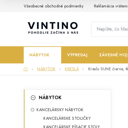
Prejsť
Všeobecné obchodné podmienky
Reklamácia vráteni
na
obsah
NÁBYTOK
VÝPREDAJ
ZÁVESNÉ HOJ
Domov
NÁBYTOK
KRESLÁ
Kreslo SUNE čierne, t
B
K
Preskočiť
NÁBYTOK
kategórie
a
o
t
KANCELÁRSKY NÁBYTOK
č
KANCELÁRSKE STOLIČKY
e
n
KANCELÁRSKE PÍSACIE STOLY