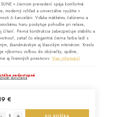
 SUNE v čiernom prevedení spája komfortné
e, moderný vzhľad a univerzálne využitie v
osti či kancelárii. Vďaka mäkkému čalúneniu a
mickému tvaru poskytuje pohodlie pri relaxe,
aj čítaní. Pevná konštrukcia zabezpečuje stabilitu a
ivotnosť, zatiaľ čo elegantná čierna farba ladí s
ým, škandinávskym aj klasickým interiérom. Kreslo
e výbornou voľbou do obývačky, spálne,
ne aj firemných priestorov.
Viac informácií
tálne nedostupné
žnosti doručenia
19 €
notková cena:
DO KOŠÍKA