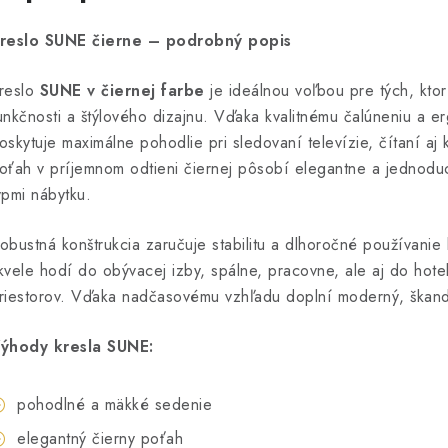
reslo SUNE čierne – podrobný popis
reslo
SUNE v čiernej farbe
je ideálnou voľbou pre tých, ktor
unkčnosti a štýlového dizajnu. Vďaka kvalitnému čalúneniu a 
oskytuje maximálne pohodlie pri sledovaní televízie, čítaní 
oťah v príjemnom odtieni čiernej pôsobí elegantne a jednodu
ypmi nábytku.
obustná konštrukcia zaručuje stabilitu a dlhoročné používanie b
kvele hodí do obývacej izby, spálne, pracovne, ale aj do hote
riestorov. Vďaka nadčasovému vzhľadu doplní moderný, škandiná
ýhody kresla SUNE:
pohodlné a mäkké sedenie
elegantný čierny poťah