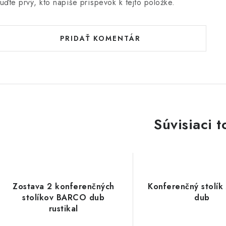
uďte prvý, kto napíše príspevok k tejto položke.
PRIDAŤ KOMENTÁR
Súvisiaci t
Zostava 2 konferenčných
Konferenčný stolík
stolíkov BARCO dub
dub
rustikal