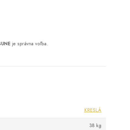
SUNE
je správna voľba.
KRESLÁ
38 kg