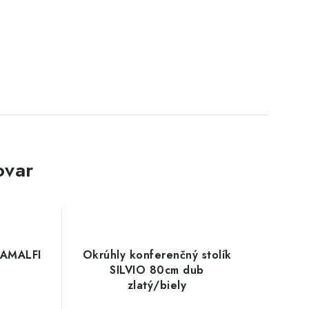
ovar
 AMALFI
Okrúhly konferenčný stolík
SILVIO 80cm dub
zlatý/biely