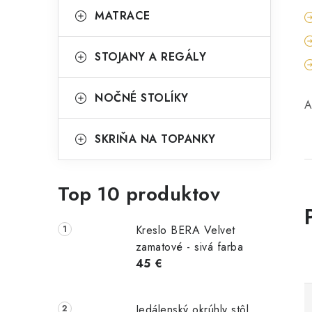
MATRACE
STOJANY A REGÁLY
NOČNÉ STOLÍKY
A
SKRIŇA NA TOPANKY
Top 10 produktov
Kreslo BERA Velvet
zamatové - sivá farba
45 €
Jedálenský okrúhly stôl