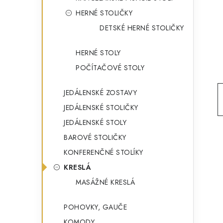
g
ý
HERNÉ STOLIČKY
ó
DETSKÉ HERNÉ STOLIČKY
p
r
a
i
HERNÉ STOLY
e
n
POČÍTAČOVÉ STOLY
e
JEDÁLENSKÉ ZOSTAVY
l
JEDÁLENSKÉ STOLIČKY
JEDÁLENSKÉ STOLY
BAROVÉ STOLIČKY
KONFERENČNÉ STOLÍKY
KRESLÁ
MASÁŽNÉ KRESLÁ
POHOVKY, GAUČE
KOMODY