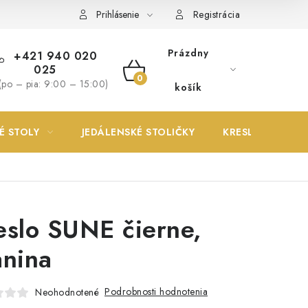
Prihlásenie
Registrácia
Prázdny
+421 940 020
025
NÁKUPNÝ
(po – pia: 9:00 – 15:00)
košík
KOŠÍK
É STOLY
JEDÁLENSKÉ STOLIČKY
KRESLÁ
eslo SUNE čierne,
anina
Podrobnosti hodnotenia
Neohodnotené