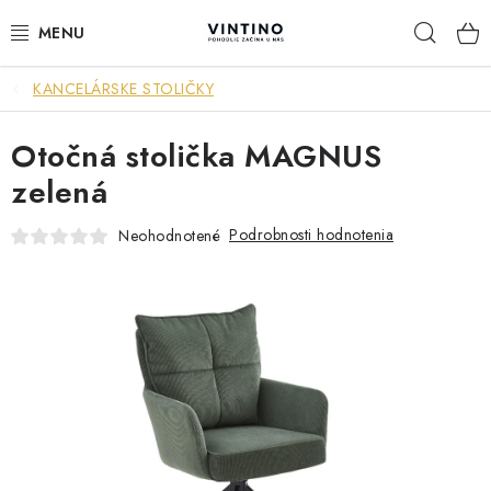
Prejsť
Hľad
na
obsah
KANCELÁRSKE STOLIČKY
NÁBYTOK
Otočná stolička MAGNUS
VÝPREDAJ
zelená
ZÁVESNÉ HOJDACIE KRESLÁ
Podrobnosti hodnotenia
Neohodnotené
JEDÁLENSKÉ ZOSTAVY
JEDÁLENSKÉ STOLY
JEDÁLENSKÉ STOLIČKY
KRESLÁ