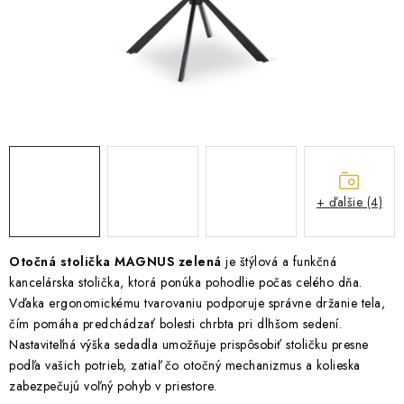
ZÁHRADNÝ NÁBYTOK
TV STOLÍKY
MATRACE
STOJANY A REGÁLY
NOČNÉ STOLÍKY
+ ďalšie (4)
SKRIŇA NA TOPANKY
Otočná stolička MAGNUS zelená
je štýlová a funkčná
kancelárska stolička, ktorá ponúka pohodlie počas celého dňa.
FAQ - NAJČASTEJŠIE OTÁZKY
Vďaka ergonomickému tvarovaniu podporuje správne držanie tela,
čím pomáha predchádzať bolesti chrbta pri dlhšom sedení.
Všeobecné obchodné podmienky
Reklamácia vrátenie tovaru
Nastaviteľná výška sedadla umožňuje prispôsobiť stoličku presne
Kontakty
podľa vašich potrieb, zatiaľ čo otočný mechanizmus a kolieska
zabezpečujú voľný pohyb v priestore.