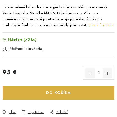
Svieža zelená farba dodá energiu každej kancelárii, pracovni či
študentskej izbe. Stolička MAGNUS je ideálnou voľbou pre
domácnosti aj pracovné prostredie – spája moderný dizajn s
praktickými funkciami, ktoré ocení každý používateľ.
Viac informácií
(>5 ks)
Skladom
Možnosti doručenia
95 €
Jednotková cena:
DO KOŠÍKA
Tlač
Opýtať sa
Zdieľať