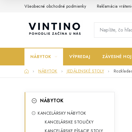
Prejsť
Všeobecné obchodné podmienky
Reklamácia vráteni
na
obsah
NÁBYTOK
VÝPREDAJ
ZÁVESNÉ HOJ
Domov
NÁBYTOK
JEDÁLENSKÉ STOLY
Rozklada
B
K
Preskočiť
NÁBYTOK
kategórie
a
o
t
KANCELÁRSKY NÁBYTOK
č
KANCELÁRSKE STOLIČKY
e
n
KANCELÁRSKE PÍSACIE STOLY