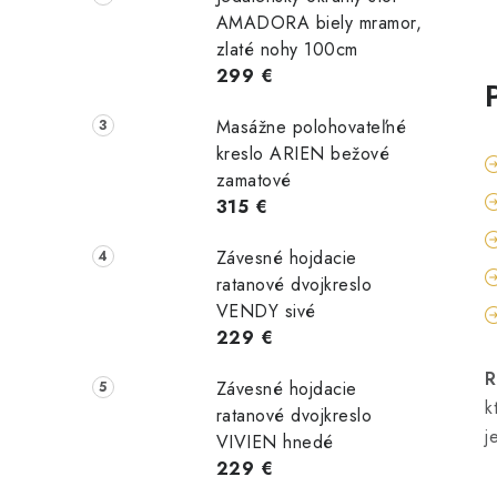
AMADORA biely mramor,
zlaté nohy 100cm
299 €
Masážne polohovateľné
kreslo ARIEN bežové
zamatové
315 €
Závesné hojdacie
ratanové dvojkreslo
VENDY sivé
229 €
R
Závesné hojdacie
k
ratanové dvojkreslo
j
VIVIEN hnedé
229 €