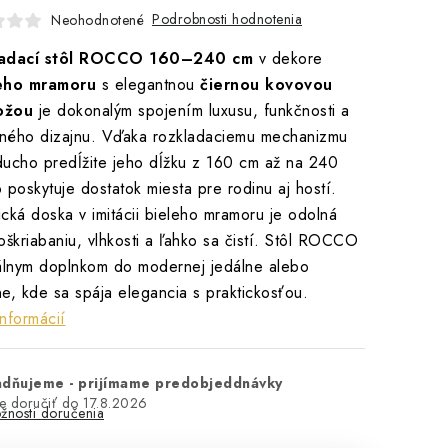
Podrobnosti hodnotenia
Neohodnotené
adací stôl ROCCO 160–240 cm
v dekore
eho mramoru
s elegantnou
čiernou kovovou
ožou
je dokonalým spojením luxusu, funkčnosti a
ného dizajnu. Vďaka rozkladaciemu mechanizmu
ucho predĺžite jeho dĺžku z 160 cm až na 240
 poskytuje dostatok miesta pre rodinu aj hostí.
cká doska v imitácii bieleho mramoru je odolná
oškriabaniu, vlhkosti a ľahko sa čistí. Stôl ROCCO
álnym doplnkom do modernej jedálne alebo
e, kde sa spája elegancia s praktickosťou.
informácií
adňujeme - prijímame predobjeddnávky
17.8.2026
žnosti doručenia