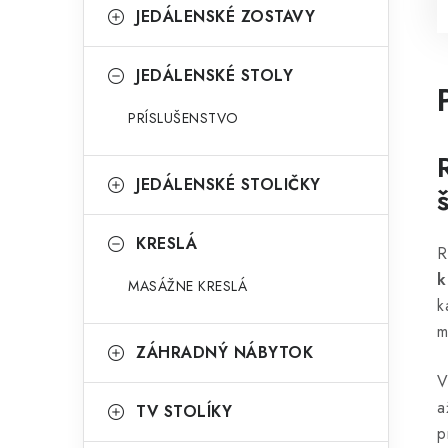
JEDÁLENSKÉ ZOSTAVY
JEDÁLENSKÉ STOLY
PRÍSLUŠENSTVO
JEDÁLENSKÉ STOLIČKY
KRESLÁ
R
k
MASÁŽNE KRESLÁ
k
m
ZÁHRADNÝ NÁBYTOK
V
a
TV STOLÍKY
p