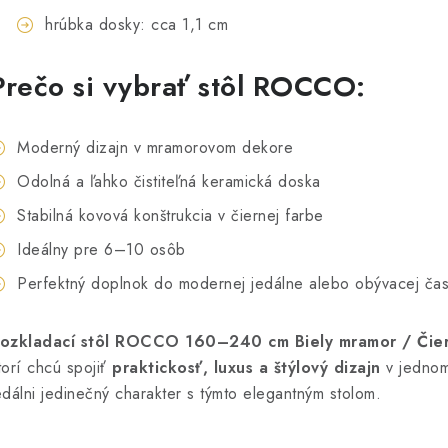
hrúbka dosky: cca 1,1 cm
Prečo si vybrať stôl ROCCO:
Moderný dizajn v mramorovom dekore
Odolná a ľahko čistiteľná keramická doska
Stabilná kovová konštrukcia v čiernej farbe
Ideálny pre 6–10 osôb
Perfektný doplnok do modernej jedálne alebo obývacej čas
ozkladací stôl ROCCO 160–240 cm Biely mramor / Čie
torí chcú spojiť
praktickosť, luxus a štýlový dizajn
v jednom
edálni jedinečný charakter s týmto elegantným stolom.