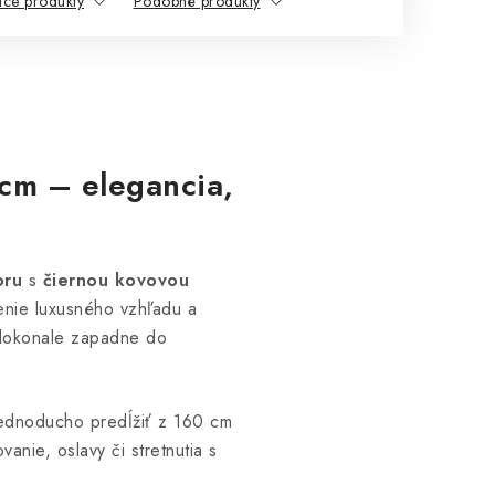
ace produkty
Podobné produkty
cm – elegancia,
oru
s
čiernou kovovou
jenie luxusného vzhľadu a
n dokonale zapadne do
jednoducho predĺžiť z 160 cm
vanie, oslavy či stretnutia s