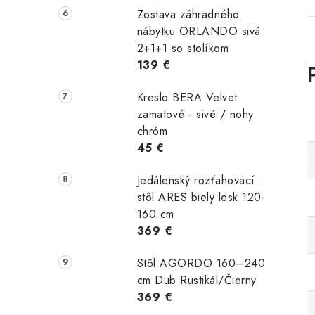
Zostava záhradného
nábytku ORLANDO sivá
2+1+1 so stolíkom
139 €
Kreslo BERA Velvet
zamatové - sivé / nohy
chróm
45 €
Jedálenský rozťahovací
stôl ARES biely lesk 120-
160 cm
369 €
Stôl AGORDO 160–240
cm Dub Rustikál/Čierny
369 €