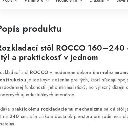
Popis
Parametre
Hodnotenie
Diskusia
Súvisi
Popis produktu
Rozkladací stôl ROCCO 160–240 
štýl a praktickosť v jednom
ozkladací stôl
ROCCO
v modernom dekore
čierneho mram
onštrukciou
je ideálnym riešením pre tých, ktorí hľadajú spo
aždodennej funkčnosti. Jeho minimalistický, no výrazný dizaj
oderných aj industriálnych interiérov.
ďaka
praktickému rozkladaciemu mechanizmu
sa dá stôl 
ž na
240 cm
, čím získate dostatok priestoru pre rodinné stolo
riateľmi.