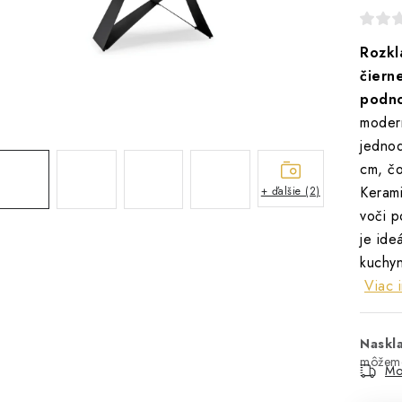
Rozkl
čiern
podn
moder
jednod
cm, čo
Kerami
+ ďalšie (2)
voči p
je ide
kuchyn
Viac 
Naskl
Mo