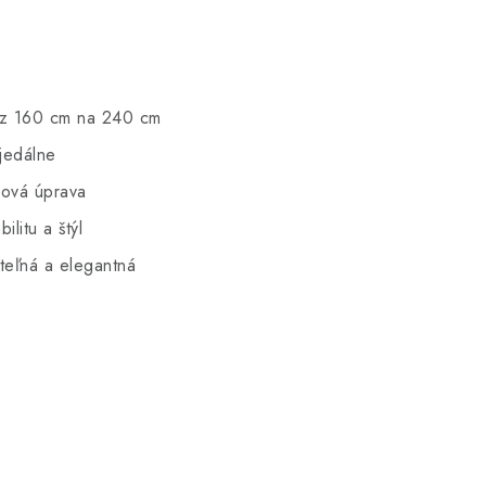
 z 160 cm na 240 cm
jedálne
hová úprava
litu a štýl
teľná a elegantná