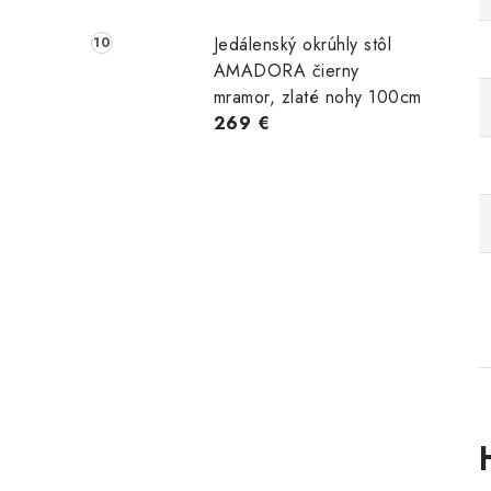
Jedálenský okrúhly stôl
AMADORA čierny
mramor, zlaté nohy 100cm
269 €