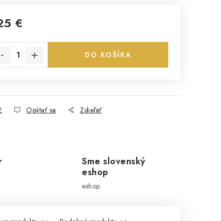
25 €
notková cena:
DO KOŠÍKA
č
Opýtať sa
Zdieľať
r
Sme slovenský
eshop
eshop