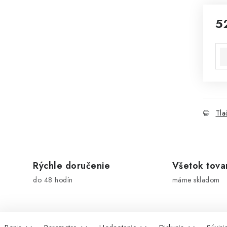
5
Jed
Tla
Rýchle doručenie
Všetok tova
do 48 hodín
máme skladom