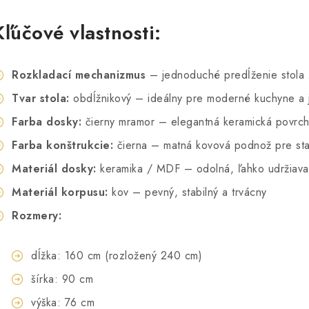
Kľúčové vlastnosti:
Rozkladací mechanizmus
– jednoduché predĺženie stola
Tvar stola:
obdĺžnikový – ideálny pre moderné kuchyne a 
Farba dosky:
čierny mramor – elegantná keramická povrc
Farba konštrukcie:
čierna – matná kovová podnož pre stabi
Materiál dosky:
keramika / MDF – odolná, ľahko udržiava
Materiál korpusu:
kov – pevný, stabilný a trvácny
Rozmery:
dĺžka: 160 cm (rozložený 240 cm)
šírka: 90 cm
výška: 76 cm