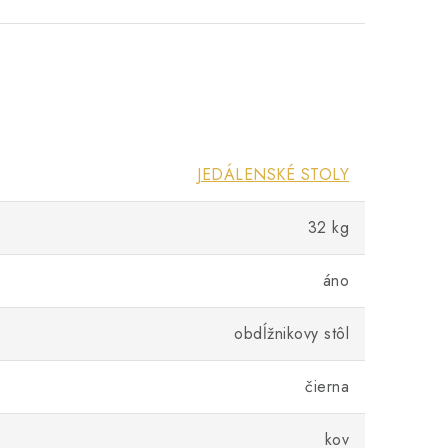
JEDÁLENSKÉ STOLY
32 kg
áno
obdĺžnikovy stôl
čierna
kov