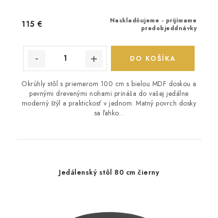
Naskladňujeme - prijímame
115 €
predobjeddnávky
DO KOŠÍKA
Okrúhly stôl s priemerom 100 cm s bielou MDF doskou a
pevnými drevenými nohami prináša do vašej jedálne
moderný štýl a praktickosť v jednom. Matný povrch dosky
sa ľahko...
Jedálenský stôl 80 cm čierny