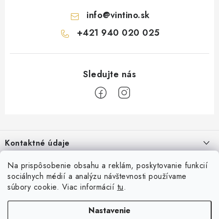
info
@
vintino.sk
+421 940 020 025
Z
á
Kontaktné údaje
p
ä
Vintino.sk
Na prispôsobenie obsahu a reklám, poskytovanie funkcií
O nás
t
sociálnych médií a analýzu návštevnosti používame
Prevádzkovateľ: LAURES s.r.o.
i
súbory cookie. Viac informácií
tu
.
Všeobecné obchodné podmienky
Prihlásenie
e
IČO: 54761158
Reklamácia a vrátenia tovaru
Nastavenie
E-mail
Online platby
DIČ: 2121781255