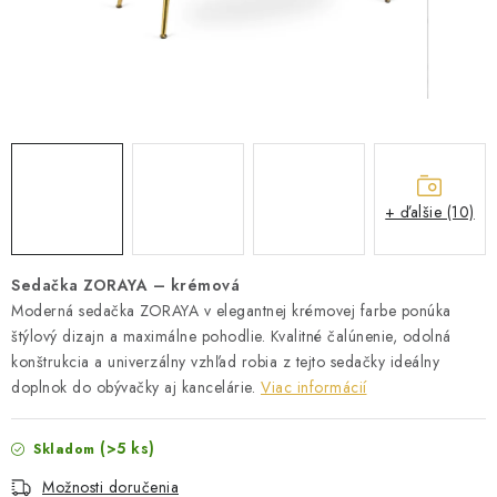
ZÁHRADNÝ NÁBYTOK
TV STOLÍKY
MATRACE
STOJANY A REGÁLY
+ ďalšie (10)
NOČNÉ STOLÍKY
Sedačka ZORAYA – krémová
SKRIŇA NA TOPANKY
Moderná sedačka ZORAYA v elegantnej krémovej farbe ponúka
štýlový dizajn a maximálne pohodlie. Kvalitné čalúnenie, odolná
FAQ - NAJČASTEJŠIE OTÁZKY
konštrukcia a univerzálny vzhľad robia z tejto sedačky ideálny
doplnok do obývačky aj kancelárie.
Viac informácií
Všeobecné obchodné podmienky
Reklamácia vrátenie tovaru
Kontakty
(>5 ks)
Skladom
Možnosti doručenia