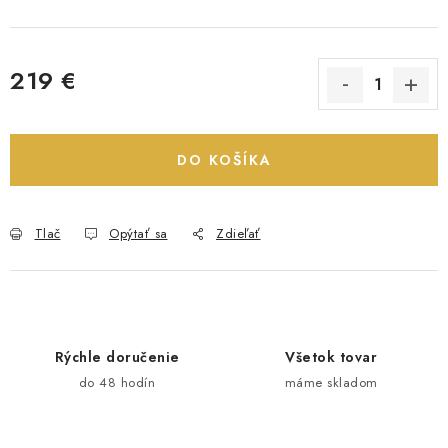
219 €
Jednotková cena:
DO KOŠÍKA
Tlač
Opýtať sa
Zdieľať
Rýchle doručenie
Všetok tovar
do 48 hodín
máme skladom