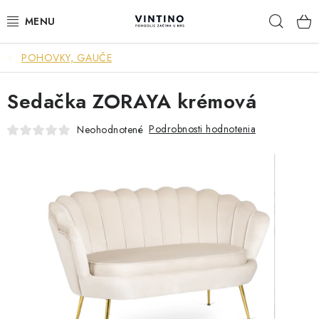
Prejsť
Hľad
na
obsah
POHOVKY, GAUČE
NÁBYTOK
Sedačka ZORAYA krémová
VÝPREDAJ
Podrobnosti hodnotenia
Neohodnotené
ZÁVESNÉ HOJDACIE KRESLÁ
JEDÁLENSKÉ ZOSTAVY
JEDÁLENSKÉ STOLY
JEDÁLENSKÉ STOLIČKY
KRESLÁ