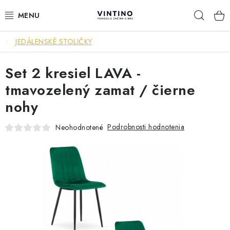
Prejsť
Hľad
na
obsah
JEDÁLENSKÉ STOLIČKY
NÁBYTOK
Set 2 kresiel LAVA -
VÝPREDAJ
tmavozelený zamat / čierne
ZÁVESNÉ HOJDACIE KRESLÁ
nohy
JEDÁLENSKÉ ZOSTAVY
Podrobnosti hodnotenia
Neohodnotené
JEDÁLENSKÉ STOLY
JEDÁLENSKÉ STOLIČKY
KRESLÁ