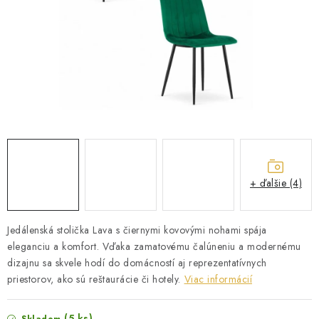
ZÁHRADNÝ NÁBYTOK
TV STOLÍKY
MATRACE
STOJANY A REGÁLY
NOČNÉ STOLÍKY
+ ďalšie (4)
SKRIŇA NA TOPANKY
FAQ - NAJČASTEJŠIE OTÁZKY
Jedálenská stolička Lava s čiernymi kovovými nohami spája
eleganciu a komfort. Vďaka zamatovému čalúneniu a modernému
dizajnu sa skvele hodí do domácností aj reprezentatívnych
Všeobecné obchodné podmienky
Reklamácia vrátenie tovaru
priestorov, ako sú reštaurácie či hotely.
Viac informácií
Kontakty
(5 ks)