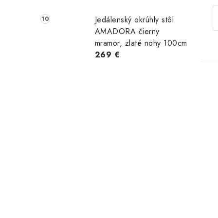
Jedálenský okrúhly stôl
AMADORA čierny
mramor, zlaté nohy 100cm
269 €