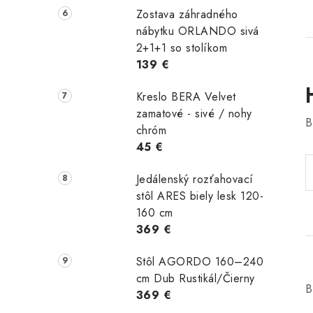
Zostava záhradného
nábytku ORLANDO sivá
2+1+1 so stolíkom
139 €
Kreslo BERA Velvet
zamatové - sivé / nohy
B
chróm
45 €
Jedálenský rozťahovací
stôl ARES biely lesk 120-
160 cm
369 €
Stôl AGORDO 160–240
cm Dub Rustikál/Čierny
B
369 €