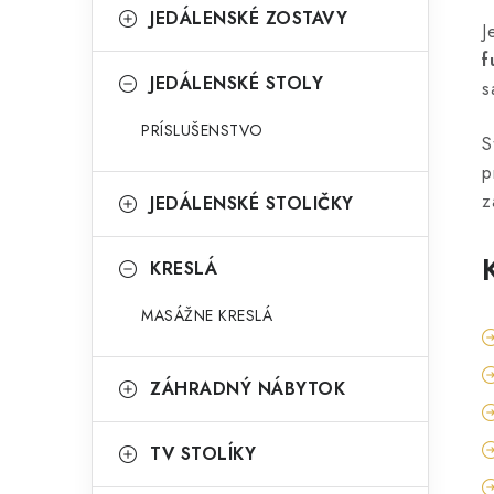
JEDÁLENSKÉ ZOSTAVY
J
f
JEDÁLENSKÉ STOLY
s
PRÍSLUŠENSTVO
S
p
z
JEDÁLENSKÉ STOLIČKY
KRESLÁ
MASÁŽNE KRESLÁ
ZÁHRADNÝ NÁBYTOK
TV STOLÍKY