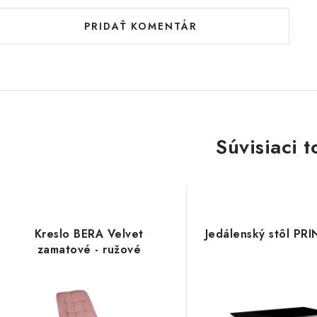
PRIDAŤ KOMENTÁR
Súvisiaci t
Kreslo BERA Velvet
Jedálenský stôl PR
zamatové - ružové