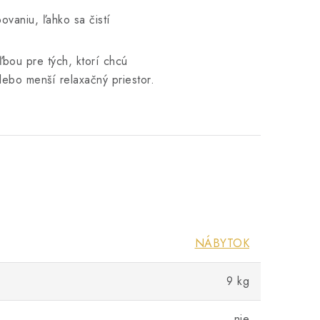
vaniu, ľahko sa čistí
ľbou pre tých, ktorí chcú
lebo menší relaxačný priestor.
NÁBYTOK
9 kg
nie