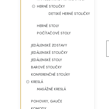
g
ý
HERNÉ STOLIČKY
ó
DETSKÉ HERNÉ STOLIČKY
p
r
a
i
HERNÉ STOLY
e
n
POČÍTAČOVÉ STOLY
e
JEDÁLENSKÉ ZOSTAVY
l
JEDÁLENSKÉ STOLIČKY
JEDÁLENSKÉ STOLY
BAROVÉ STOLIČKY
KONFERENČNÉ STOLÍKY
KRESLÁ
MASÁŽNÉ KRESLÁ
POHOVKY, GAUČE
KOMODY