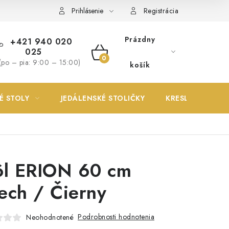
Prihlásenie
Registrácia
Prázdny
+421 940 020
025
NÁKUPNÝ
(po – pia: 9:00 – 15:00)
košík
KOŠÍK
É STOLY
JEDÁLENSKÉ STOLIČKY
KRESLÁ
ôl ERION 60 cm
ech / Čierny
Podrobnosti hodnotenia
Neohodnotené