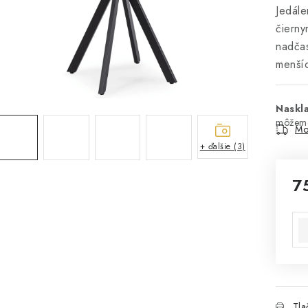
Jedál
čierny
nadčas
menšíc
Naskl
Mo
+ ďalšie (3)
7
Jed
Tla