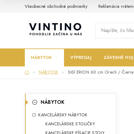
Prejsť
Všeobecné obchodné podmienky
Reklamácia vráteni
na
obsah
NÁBYTOK
VÝPREDAJ
ZÁVESNÉ HOJ
Domov
NÁBYTOK
Stôl ERION 60 cm Orech / Čierny
B
K
Preskočiť
NÁBYTOK
kategórie
a
o
t
KANCELÁRSKY NÁBYTOK
č
KANCELÁRSKE STOLIČKY
e
n
KANCELÁRSKE PÍSACIE STOLY