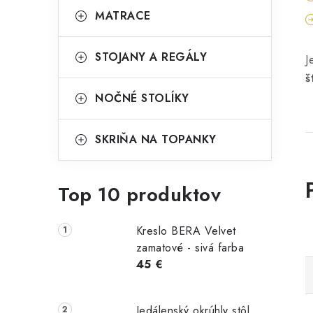
MATRACE
STOJANY A REGÁLY
J
š
NOČNÉ STOLÍKY
SKRIŇA NA TOPANKY
Top 10 produktov
Kreslo BERA Velvet
zamatové - sivá farba
45 €
Jedálenský okrúhly stôl