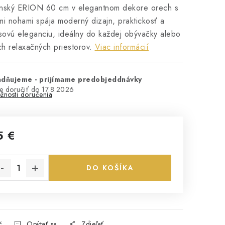
enský ERION 60 cm v elegantnom dekore orech s
mi nohami spája moderný dizajn, praktickosť a
ovú eleganciu, ideálny do každej obývačky alebo
h relaxačných priestorov.
Viac informácií
adňujeme - prijímame predobjeddnávky
17.8.2026
žnosti doručenia
5 €
notková cena:
DO KOŠÍKA
č
Opýtať sa
Zdieľať