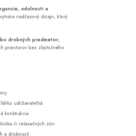
egancie, odolnosti a
vytvára nadčasový dizajn, ktorý
lebo drobných predmetov
,
ch priestorov bez zbytočného
ory
ahko udržiavateľná
á konštrukcia
ónika či relaxačných zón
íh a drobností