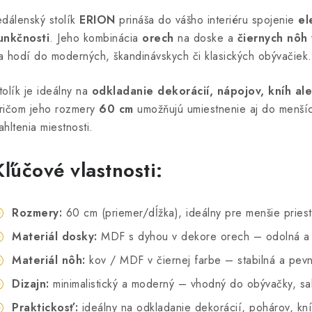
edálenský stolík
ERION
prináša do vášho interiéru spojenie
el
unkčnosti
. Jeho kombinácia
orech
na doske a
čiernych nôh
a hodí do moderných, škandinávskych či klasických obývačiek.
tolík je ideálny na
odkladanie dekorácií, nápojov, kníh a
ričom jeho rozmery
60 cm
umožňujú umiestnenie aj do menší
ahltenia miestnosti.
Kľúčové vlastnosti:
Rozmery:
60 cm (priemer/dĺžka), ideálny pre menšie priest
Materiál dosky:
MDF s dyhou v dekore orech – odolná a ľ
Materiál nôh:
kov / MDF v čiernej farbe – stabilná a pevn
Dizajn:
minimalistický a moderný – vhodný do obývačky, sal
Praktickosť:
ideálny na odkladanie dekorácií, pohárov, kn