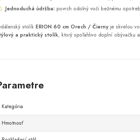
Jednoduchá údržba:
povrch odolný voči bežnému opotrebo
edálenský stolík
ERION 60 cm Orech / Čierny
je skvelou vo
týlový a praktický stolík
, ktorý spoľahlivo doplní obývačku a
Kategória
Hmotnosť
Rozkladací stôl: