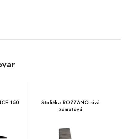
ovar
INCE 150
Stolička ROZZANO sivá
zamatová