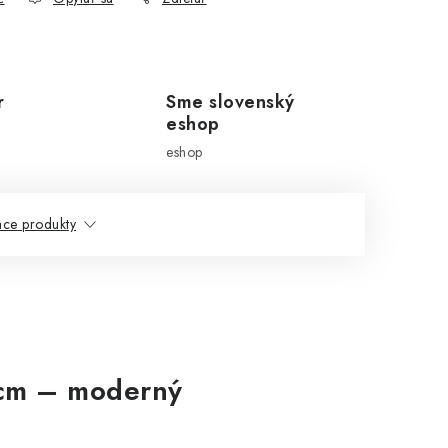
r
Sme slovenský
eshop
eshop
ace produkty
 cm – moderný