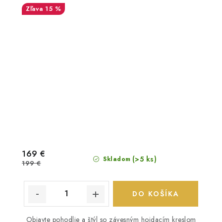
15 %
169 €
(>5 ks)
Skladom
199 €
DO KOŠÍKA
Objavte pohodlie a štýl so závesným hojdacím kreslom