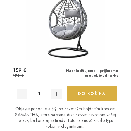
159 €
Naskladňujeme - prijímame
179 €
predobjeddnávky
DO KOŠÍKA
Objavte pohodlie a štýl so závesným hojdacím kreslom
SAMANTHA, ktoré sa stane dizajnovým skvostom vašej
terasy, balkóna aj záhrady. Toto ratanové kreslo typu
kokon v elegantnom...