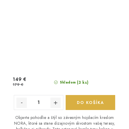
149 €
(3 ks)
Skladom
179 €
DO KOŠÍKA
Objavte pohodlie a štýl so závesným hojdacím kreslom
NORA, ktoré sa stane dizajnovým skvostom vašej terasy,
balkóna aj záhrady. Toto ratanové kreslo typu kokon v