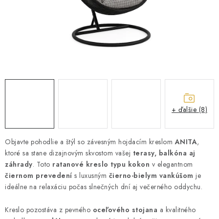
ZÁHRADNÝ NÁBYTOK
TV STOLÍKY
MATRACE
STOJANY A REGÁLY
NOČNÉ STOLÍKY
+ ďalšie (8)
SKRIŇA NA TOPANKY
Objavte pohodlie a štýl so závesným hojdacím kreslom
ANITA
,
ktoré sa stane dizajnovým skvostom vašej
FAQ - NAJČASTEJŠIE OTÁZKY
terasy, balkóna aj
záhrady
. Toto
ratanové kreslo typu kokon
v elegantnom
čiernom prevedení
s luxusným
čierno-bielym
vankúšom
je
Všeobecné obchodné podmienky
Reklamácia vrátenie tovaru
ideálne na relaxáciu počas slnečných dní aj večerného oddychu.
Kontakty
Kreslo pozostáva z pevného
oceľového stojana
a kvalitného