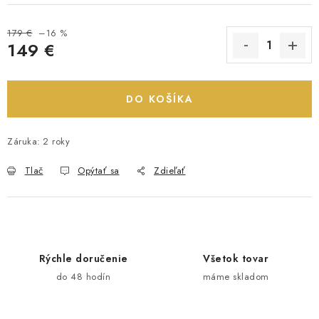
179 €
–16 %
149 €
Jednotková cena:
DO KOŠÍKA
Záruka
:
2 roky
Tlač
Opýtať sa
Zdieľať
Rýchle doručenie
Všetok tovar
do 48 hodín
máme skladom