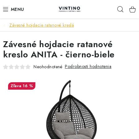
Prejsť
Hľad
na
obsah
Závesné hojdacie ratanové kreslá
NÁBYTOK
Závesné hojdacie ratanové
VÝPREDAJ
kreslo ANITA - čierno-biele
ZÁVESNÉ HOJDACIE KRESLÁ
Podrobnosti hodnotenia
Neohodnotené
JEDÁLENSKÉ ZOSTAVY
16 %
JEDÁLENSKÉ STOLY
JEDÁLENSKÉ STOLIČKY
KRESLÁ