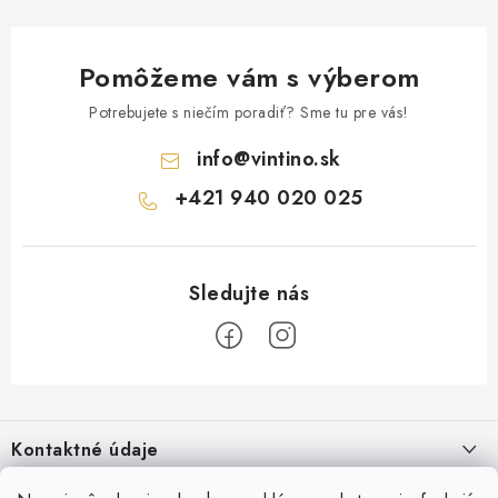
Pomôžeme vám s výberom
Potrebujete s niečím poradiť? Sme tu pre vás!
info
@
vintino.sk
+421 940 020 025
Z
á
Kontaktné údaje
p
ä
Vintino.sk