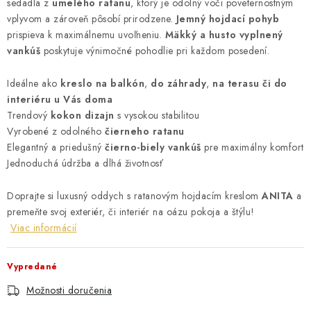
sedadla z
umelého ratanu
, ktorý je odolný voči poveternostným
vplyvom a zároveň pôsobí prirodzene.
Jemný hojdací pohyb
prispieva k maximálnemu uvoľneniu.
Mäkký a husto vyplnený
vankúš
poskytuje výnimočné pohodlie pri každom posedení.
Ideálne ako
kreslo na balkón
,
do záhrady
,
na terasu či do
interiéru u Vás doma
Trendový
kokon dizajn
s vysokou stabilitou
Vyrobené z odolného
čierneho ratanu
Elegantný a priedušný
čierno-biely vankúš
pre maximálny komfort
Jednoduchá údržba a dlhá životnosť
Doprajte si luxusný oddych s ratanovým hojdacím kreslom
ANITA
a
premeňte svoj exteriér, či interiér na oázu pokoja a štýlu!
Viac informácií
Vypredané
Možnosti doručenia