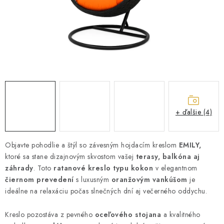
ZÁHRADNÝ NÁBYTOK
TV STOLÍKY
MATRACE
STOJANY A REGÁLY
NOČNÉ STOLÍKY
+ ďalšie (4)
SKRIŇA NA TOPANKY
Objavte pohodlie a štýl so závesným hojdacím kreslom
EMILY,
ktoré sa stane dizajnovým skvostom vašej
FAQ - NAJČASTEJŠIE OTÁZKY
terasy, balkóna aj
záhrady
. Toto
ratanové kreslo typu kokon
v elegantnom
čiernom prevedení
s luxusným
oranžovým vankúšom
je
Všeobecné obchodné podmienky
Reklamácia vrátenie tovaru
ideálne na relaxáciu počas slnečných dní aj večerného oddychu.
Kontakty
Kreslo pozostáva z pevného
oceľového stojana
a kvalitného