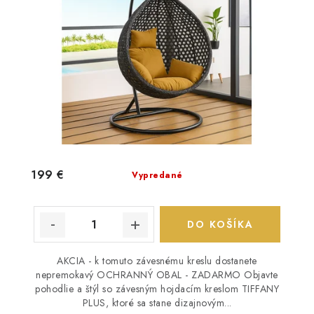
199 €
Vypredané
DO KOŠÍKA
AKCIA - k tomuto závesnému kreslu dostanete
nepremokavý OCHRANNÝ OBAL - ZADARMO Objavte
pohodlie a štýl so závesným hojdacím kreslom TIFFANY
PLUS, ktoré sa stane dizajnovým...