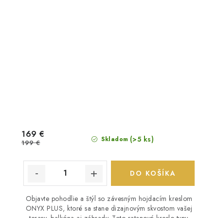
169 €
(>5 ks)
Skladom
199 €
DO KOŠÍKA
Objavte pohodlie a štýl so závesným hojdacím kreslom
ONYX PLUS, ktoré sa stane dizajnovým skvostom vašej
terasy, balkóna aj záhrady. Toto ratanové kreslo typu