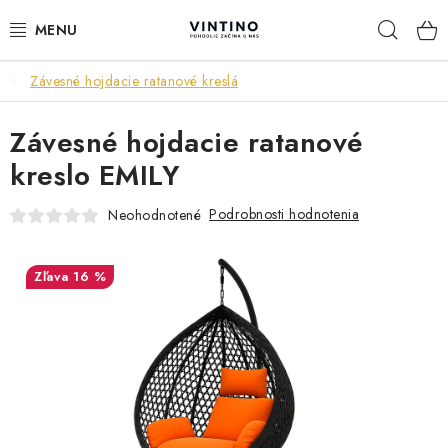
Prejsť
Hľad
na
obsah
Závesné hojdacie ratanové kreslá
NÁBYTOK
Závesné hojdacie ratanové
VÝPREDAJ
kreslo EMILY
ZÁVESNÉ HOJDACIE KRESLÁ
Podrobnosti hodnotenia
Neohodnotené
JEDÁLENSKÉ ZOSTAVY
16 %
JEDÁLENSKÉ STOLY
JEDÁLENSKÉ STOLIČKY
KRESLÁ