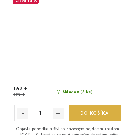
15 %
169 €
(3 ks)
Skladom
199 €
DO KOŠÍKA
Objavte pohodlie a štýl so závesným hojdacím kreslom
LUCY PLUS, ktoré sa stane dizajnovým skvostom vašej