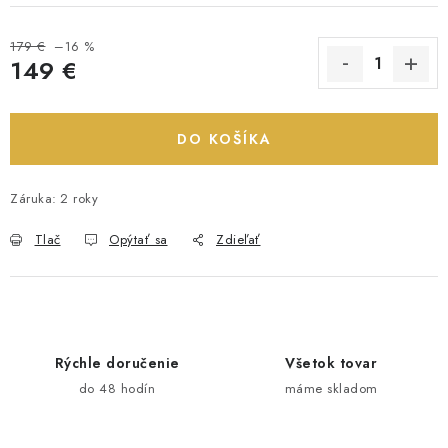
179 €
–16 %
149 €
Jednotková cena:
DO KOŠÍKA
Záruka
:
2 roky
Tlač
Opýtať sa
Zdieľať
Rýchle doručenie
Všetok tovar
do 48 hodín
máme skladom