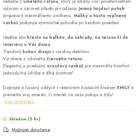
sedadla z
umelého ratanu
, ktorý je odolný voči poveternostným
vplyvom a zároveň pôsobí prirodzene.
Jemný hojdací pohyb
prispieva k maximálnemu uvoľneniu.
Mäkký a husto vyplnený
vankúš
poskytuje výnimočné pohodlie pri každom posedení.
Ideálne ako
kreslo na balkón
,
do záhrady
,
na terasu či do
interiéru u Vás doma
Trendový
kokon dizajn
s vysokou stabilitou
Vyrobené z odolného
čierneho ratanu
Elegantný a priedušný
oranžový vankúš
pre maximálny komfort
Jednoduchá údržba a dlhá životnosť
Doprajte si luxusný oddych s ratanovým hojdacím kreslom
EMILY
a
premeňte svoj exteriér, či interiér na oázu pokoja a štýlu!
Viac informácií
(5 ks)
Skladom
Možnosti doručenia