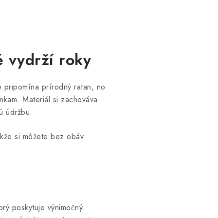
é vydrží roky
e pripomína prírodný ratan, no
nkam. Materiál si zachováva
ú údržbu.
takže si môžete bez obáv
torý poskytuje výnimočný