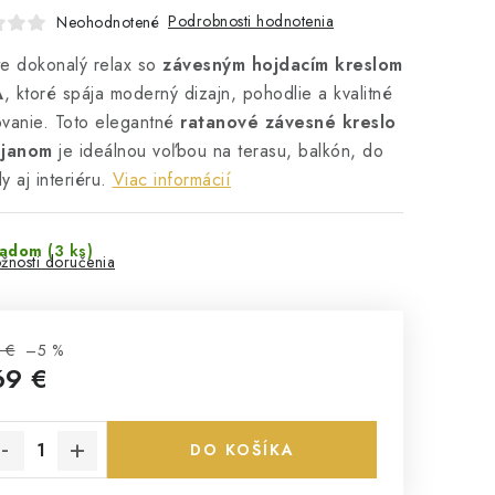
Podrobnosti hodnotenia
Neohodnotené
e dokonalý relax so
závesným hojdacím kreslom
A
, ktoré spája moderný dizajn, pohodlie a kvalitné
vanie. Toto elegantné
ratanové závesné kreslo
ojanom
je ideálnou voľbou na terasu, balkón, do
y aj interiéru.
Viac informácií
ladom
(3 ks)
žnosti doručenia
 €
–5 %
69 €
notková cena:
DO KOŠÍKA