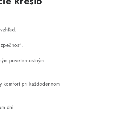
ie kreslo
 vzhľad.
ezpečnosť.
ežným poveternostným
y komfort pri každodennom
om dni.