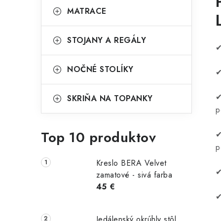
MATRACE
STOJANY A REGÁLY
✔
NOČNÉ STOLÍKY
✔
✔
SKRIŇA NA TOPANKY
p
Top 10 produktov
✔
p
Kreslo BERA Velvet
✔
zamatové - sivá farba
45 €
✔
Jedálenský okrúhly stôl