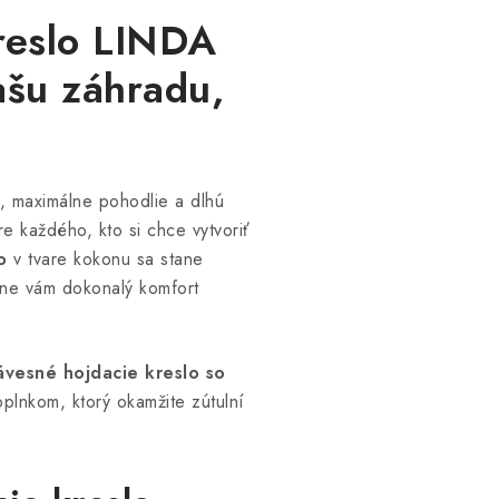
kreslo LINDA
ašu záhradu,
n, maximálne pohodlie a dlhú
e každého, kto si chce vytvoriť
o
v tvare kokonu sa stane
tne vám dokonalý komfort
ávesné hojdacie kreslo so
oplnkom, ktorý okamžite zútulní