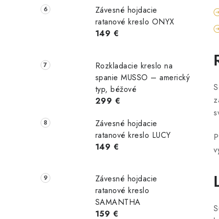
Závesné hojdacie
ratanové kreslo ONYX
149 €
Rozkladacie kreslo na
spanie MUSSO – americký
S
typ, béžové
z
299 €
s
Závesné hojdacie
ratanové kreslo LUCY
P
149 €
v
Závesné hojdacie
ratanové kreslo
SAMANTHA
S
159 €