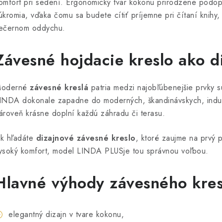
omfort pri sedení. Ergonomický tvar kokonu prirodzene podopi
úkromia, vďaka čomu sa budete cítiť príjemne pri čítaní knihy,
ečernom oddychu.
Závesné hojdacie kreslo ako d
oderné
závesné kreslá
patria medzi najobľúbenejšie prvky 
INDA dokonale zapadne do moderných, škandinávskych, industr
ároveň krásne doplní každú záhradu či terasu.
k hľadáte
dizajnové závesné kreslo
, ktoré zaujme na prvý
ysoký komfort, model LINDA PLUSje tou správnou voľbou.
Hlavné výhody závesného kre
elegantný dizajn v tvare kokonu,