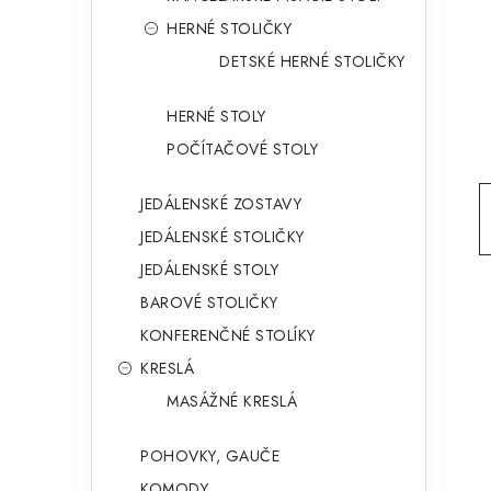
g
ý
HERNÉ STOLIČKY
ó
DETSKÉ HERNÉ STOLIČKY
p
r
a
i
HERNÉ STOLY
e
n
POČÍTAČOVÉ STOLY
e
JEDÁLENSKÉ ZOSTAVY
l
JEDÁLENSKÉ STOLIČKY
JEDÁLENSKÉ STOLY
BAROVÉ STOLIČKY
KONFERENČNÉ STOLÍKY
KRESLÁ
MASÁŽNÉ KRESLÁ
POHOVKY, GAUČE
KOMODY