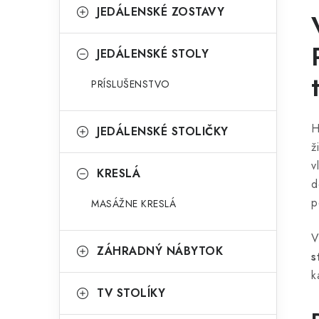
JEDÁLENSKÉ ZOSTAVY
JEDÁLENSKÉ STOLY
PRÍSLUŠENSTVO
H
JEDÁLENSKÉ STOLIČKY
ž
v
KRESLÁ
d
p
MASÁŽNE KRESLÁ
V
ZÁHRADNÝ NÁBYTOK
s
k
TV STOLÍKY