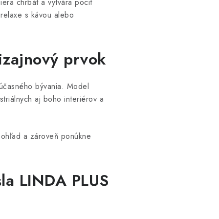
era chrbát a vytvára pocit
 relaxe s kávou alebo
izajnový prvok
súčasného bývania. Model
iálnych aj boho interiérov a
 pohľad a zároveň ponúkne
sla LINDA PLUS