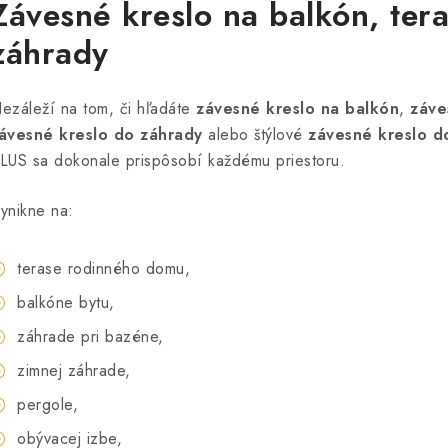
Závesné kreslo na balkón, tera
záhrady
ezáleží na tom, či hľadáte
závesné kreslo na balkón
,
záve
ávesné kreslo do záhrady
alebo štýlové
závesné kreslo do
LUS sa dokonale prispôsobí každému priestoru.
ynikne na:
terase rodinného domu,
balkóne bytu,
záhrade pri bazéne,
zimnej záhrade,
pergole,
obývacej izbe,