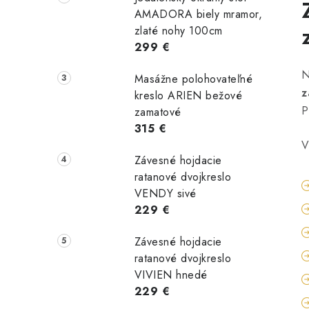
AMADORA biely mramor,
zlaté nohy 100cm
299 €
N
Masážne polohovateľné
z
kreslo ARIEN bežové
P
zamatové
315 €
V
Závesné hojdacie
ratanové dvojkreslo
VENDY sivé
229 €
Závesné hojdacie
ratanové dvojkreslo
VIVIEN hnedé
229 €