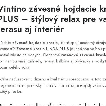
Vintino závesné hojdacie 
PLUS – štýlový relax pre v
terasu aj interiér
ľadáte
závesné hojdacie kreslo
, ktoré spojí moderný dizaj
ivotnosť?
Závesné kreslo LINDA PLUS
je ideálnou voľbou pr
lastné miesto na oddych. Elegantné
ratanové závesné kresl
ominantou vašej záhrady, terasy, balkóna aj obývačky a posky
očas celého roka.
ďaka nadčasovému dizajnu a kvalitnému spracovaniu je toto
z
tojanom
nielen praktickým miestom na relax, ale aj štýlovým d
aždý priestor.