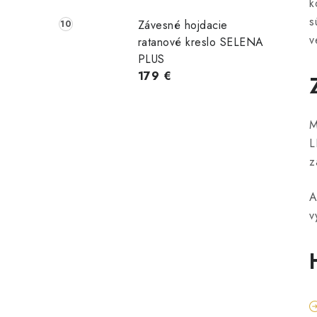
k
s
Závesné hojdacie
v
ratanové kreslo SELENA
PLUS
179 €
M
L
z
A
v