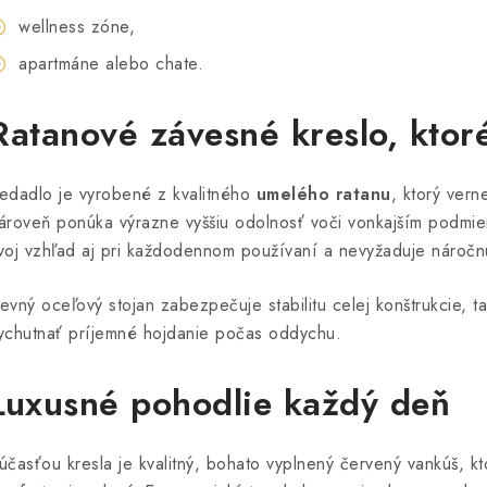
wellness zóne,
apartmáne alebo chate.
Ratanové závesné kreslo, ktor
edadlo je vyrobené z kvalitného
umelého ratanu
, ktorý vern
ároveň ponúka výrazne vyššiu odolnosť voči vonkajším podmie
voj vzhľad aj pri každodennom používaní a nevyžaduje náročn
evný oceľový stojan zabezpečuje stabilitu celej konštrukcie, 
ychutnať príjemné hojdanie počas oddychu.
Luxusné pohodlie každý deň
účasťou kresla je kvalitný, bohato vyplnený červený vankúš, k