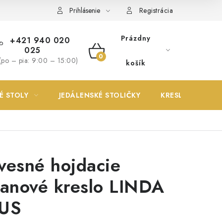
Prihlásenie
Registrácia
Prázdny
+421 940 020
025
NÁKUPNÝ
(po – pia: 9:00 – 15:00)
košík
KOŠÍK
É STOLY
JEDÁLENSKÉ STOLIČKY
KRESLÁ
vesné hojdacie
tanové kreslo LINDA
US