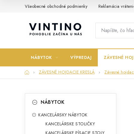
Prejsť
Všeobecné obchodné podmienky
Reklamácia vráteni
na
obsah
NÁBYTOK
VÝPREDAJ
ZÁVESNÉ HOJ
Domov
ZÁVESNÉ HOJDACIE KRESLÁ
Závesné hojdaci
B
K
Preskočiť
NÁBYTOK
kategórie
a
o
t
KANCELÁRSKY NÁBYTOK
č
KANCELÁRSKE STOLIČKY
e
n
KANCELÁRSKE PÍSACIE STOLY