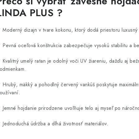
Prečo si vybrať závesné hojdac
LINDA PLUS ?
 Moderný dizajn v tvare kokonu, ktorý dodá priestoru luxusný
 Pevná oceľová konštrukcia zabezpečuje vysokú stabilitu a b
 Kvalitný umelý ratan je odolný voči UV žiareniu, dažďu aj b
odmienkam.
 Hrubý, mäkký a pohodlný červený vankúš poskytuje maximáln
oužívaní.
 Jemné hojdanie prirodzene uvoľňuje telo aj myseľ po náročn
 Jednoduchá údržba a dlhá životnosť materiálov.