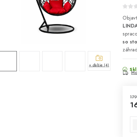
Objavt
LIND
spraco
so st
záhrad
+ ďalšie (4)
Sk
Mo
179
1
Jed